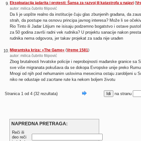
Eksploatacija jadarita i protesti: Šansa za razvoj ili katastrofa u najavi
(
Vr
9.
autor: milica čubrilo filipović
Da li je uopšte realno da institucije čuju glas zbunjenih građana, da zau
strah, da postupe na osnovu principa javnog interesa? Može li se očekiv
Rio Tinto ili Jadar Litijum ne isisaju podzemno bogatstvo i ostave pust
za 50 godina završi radni vek rudnika? U projektu sanacije nakon prest
rudnika nema odgovora, jer takav projekat za sada nije urađen
Migrantska kriza: »The Game«
(
Vreme 1581
)
10.
autor: milica čubrilo filipović
Zbog brutalnosti hrvatske policije i neprobojnosti mađarske granice sa 
sve više migranata pokušava da se dokopa Evropske unije preko Rumun
Mnogi od njih pod nehumanim uslovima mesecima ostaju zarobljeni u Srbi
niko ne odustaje od zacrtane rute ka nekom boljem životu
Stranica 1 od 4 (32 rezultata)
na stranu
NAPREDNA PRETRAGA:
Reči ili
deo reči