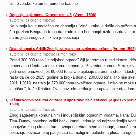
listi Svetske kulturne i prirodne baštine
Deponija u plamenu: Otrovni dim laži
(
Vreme 1598
)
3.
autor: milica čubrilo filipović
Na pitanja ko je nadležan za deponiju u Vinči, kako je došlo do požara na
šta građani Beograda treba da urade kako bi smanjili rizik po zdravlje, 
samo jedan odgovor – kriva je opozicija
Opasni otpad u Srbiji: Zemlja zatrpana otrovnim materijama
(
Vreme 1593
)
4.
autor: milica čubrilo filipović i simon roko
Pored 300.000 tona "istorijskog otpada" čiji je tretman u nadležnosti dr
procenama Centra za cirkularnu ekonomiju Privredne komore Srbije, sv
godine se proizvodi još 80.000 tona, a projekcije su prema stopi industr
rasta da će do 2025. godine ta brojka dostići 200.000 tona. I to nije sve
2011. i 2019. nestalo je 370.000 tona toksičnog otpada. I niko ne može 
je otišao", kaže Kristina Cvejanov, ekspertkinja za upravljanje otpadom
Zaštita vodnih resursa od zagađenja: Pravo na čistu vodu je ljudsko prav
5.
1590
)
autor: milica čubrilo filipović
Zbog zagađenja komunalnim i industrijskim otpadnim vodama, kanal D
Tisa–Dunav, posebno Veliki bački kanal, jedna je od najzagađenijih voda 
ponajviše zbog okolnih farmi svinja i prehrambene industrije, a naučni r
pokazuju povećan broj pacijenata sa malignim bolestima pluća i urogeni