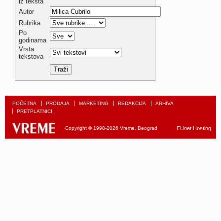
iz teksta
Autor
Rubrika
Po
godinama
Vrsta
tekstova
POČETNA
PRODAJA
MARKETING
REDAKCIJA
ARHIVA
PRETPLATNICI
Copyright © 1998-2026 Vreme, Beograd
EUnet Hosting