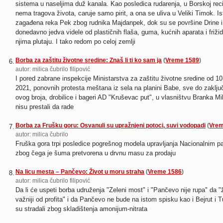
sistema u naseljima duž kanala. Kao posledica rudarenja, u Borskoj reci
nema tragova života, caruje samo pirit, a ona se uliva u Veliki Timok. Is
zagađena reka Pek zbog rudnika Majdanpek, dok su se površine Drine 
donedavno jedva videle od plastičnih flaša, guma, kućnih aparata i frižid
njima plutaju. I tako redom po celoj zemlji
Borba za zaštitu životne sredine: Znaš li ti ko sam ja
(
Vreme 1589
)
6.
autor: milica čubrilo filipović
I pored zabrane inspekcije Ministarstva za zaštitu životne sredine od 10
2021, ponovnih protesta meštana iz sela na planini Babe, sve do zaklju
ovog broja, drobilice i bageri AD "Kruševac put", u vlasništvu Branka Mi
nisu prestali da rade
Borba za Frušku goru: Osvanuli su upražnjeni potoci, suvi vodopadi
(
Vrem
7.
autor: milica čubrilo
Fruška gora trpi posledice pogrešnog modela upravljanja Nacionalnim p
zbog čega je šuma pretvorena u drvnu masu za prodaju
Na licu mesta – Pančevo: Život u moru straha
(
Vreme 1586
)
8.
autor: milica čubrilo filipović
Da li će uspeti borba udruženja "Zeleni most" i "Pančevo nije rupa" da "
važniji od profita" i da Pančevo ne bude na istom spisku kao i Bejrut i Tu
su stradali zbog skladištenja amonijum-nitrata