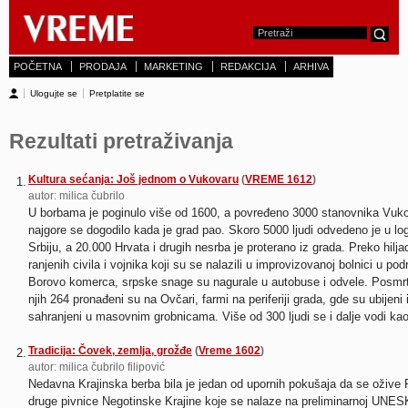
POČETNA
PRODAJA
MARKETING
REDAKCIJA
ARHIVA
Ulogujte se
Pretplatite se
Rezultati pretraživanja
Kultura sećanja: Još jednom o Vukovaru
(
VREME 1612
)
1.
autor: milica čubrilo
U borbama je poginulo više od 1600, a povređeno 3000 stanovnika Vuko
najgore se dogodilo kada je grad pao. Skoro 5000 ljudi odvedeno je u lo
Srbiju, a 20.000 Hrvata i drugih nesrba je proterano iz grada. Preko hilja
ranjenih civila i vojnika koji su se nalazili u improvizovanoj bolnici u p
Borovo komerca, srpske snage su nagurale u autobuse i odvele. Posmrt
njih 264 pronađeni su na Ovčari, farmi na periferiji grada, gde su ubijeni 
sahranjeni u masovnim grobnicama. Više od 300 ljudi se i dalje vodi ka
Tradicija: Čovek, zemlja, grožđe
(
Vreme 1602
)
2.
autor: milica čubrilo filipović
Nedavna Krajinska berba bila je jedan od upornih pokušaja da se ožive 
druge pivnice Negotinske Krajine koje se nalaze na preliminarnoj UNES