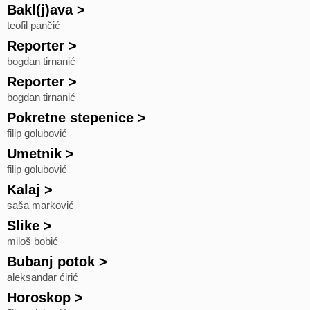
Bakl(j)ava
>
teofil pančić
Reporter
>
bogdan tirnanić
Reporter
>
bogdan tirnanić
Pokretne stepenice
>
filip golubović
Umetnik
>
filip golubović
Kalaj
>
saša marković
Slike
>
miloš bobić
Bubanj potok
>
aleksandar ćirić
Horoskop
>