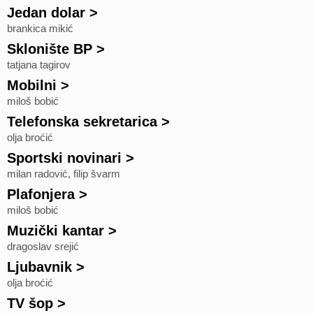
Jedan dolar
>
brankica mikić
Sklonište BP
>
tatjana tagirov
Mobilni
>
miloš bobić
Telefonska sekretarica
>
olja broćić
Sportski novinari
>
milan radović, filip švarm
Plafonjera
>
miloš bobić
Muzički kantar
>
dragoslav srejić
Ljubavnik
>
olja broćić
TV šop
>