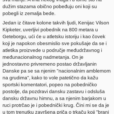
dužim stazama obično pobeđuju oni koji su
pobegli iz zemalja bede.
Jedan iz čitave kolone takvih ljudi, Kenijac Vilson
Kipketer, uverljivi pobednik na 800 metara u
Geteborgu, ući će u atletsku istoriju i kao čovek
koji je napokon obesmislio sve pokušaje da se i
atletika proizvede u područje međudržavnog i
međunacionalnog nadmetanja. On je
jednostavno privremeno postao državljanin
Danske pa se sa njenim "nacionalnim amblemom
na grudima", kako to vole patetično da kažu
sportski komentatori, popeo na pobedničko
postolje, da pozdravi dansku zastavu i odsluša
dansku državnu himnu, a sa njenim barjakom u
ruci protrčao je i pobednički krug. Čini mi se da je
u tom trenutku završena priča o trkaču koji "brani