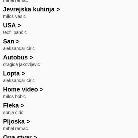
mihal ramač
Jevrejska kuhinja
>
miloš vasić
USA
>
teofil pančić
San
>
aleksandar ćirić
Autobus
>
dragica jakovljević
Lopta
>
aleksandar ćirić
Home video
>
miloš bobić
Fleka
>
sonja ćirić
Pljoska
>
mihal ramač
Ona stvar
>