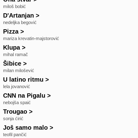
miloš bobić
D'Artanjan
>
nedeljka begović
Pizza
>
mariza krevatin-majstorović
Klupa
>
mihal ramač
Šibice
>
milan milošević
U latino ritmu
>
lela jovanović
CNN na Pigalu
>
nebojša spaić
Trougao
>
sonja ćirić
Još samo malo
>
teofil pančić