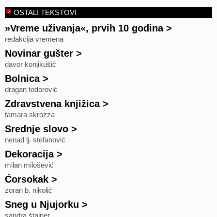
OSTALI TEKSTOVI
»Vreme uživanja«, prvih 10 godina
>
redakcija vremena
Novinar gušter
>
davor konjikušić
Bolnica
>
dragan todorović
Zdravstvena knjižica
>
tamara skrozza
Srednje slovo
>
nenad lj. stefanović
Dekoracija
>
milan milošević
Ćorsokak
>
zoran b. nikolić
Sneg u Njujorku
>
sandra štajner