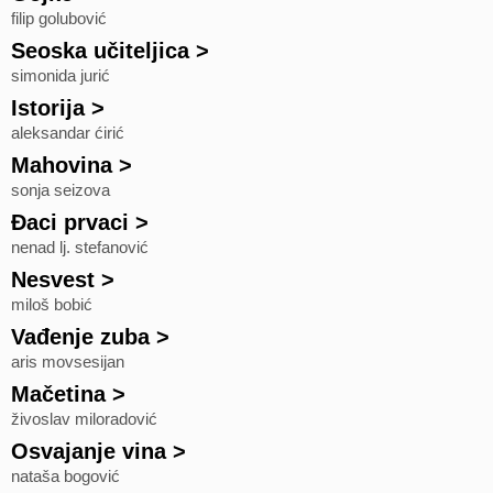
filip golubović
Seoska učiteljica
>
simonida jurić
Istorija
>
aleksandar ćirić
Mahovina
>
sonja seizova
Đaci prvaci
>
nenad lj. stefanović
Nesvest
>
miloš bobić
Vađenje zuba
>
aris movsesijan
Mačetina
>
živoslav miloradović
Osvajanje vina
>
nataša bogović