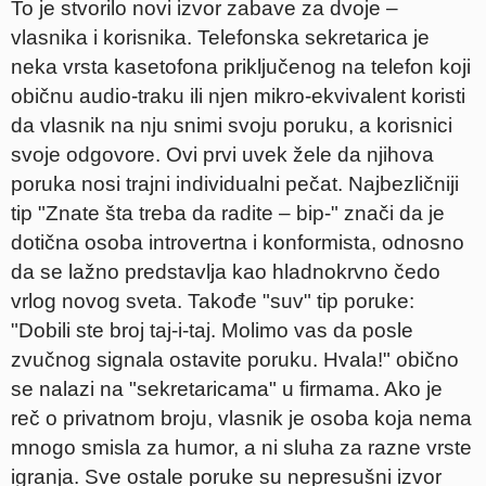
To je stvorilo novi izvor zabave za dvoje –
vlasnika i korisnika. Telefonska sekretarica je
neka vrsta kasetofona priključenog na telefon koji
običnu audio-traku ili njen mikro-ekvivalent koristi
da vlasnik na nju snimi svoju poruku, a korisnici
svoje odgovore. Ovi prvi uvek žele da njihova
poruka nosi trajni individualni pečat. Najbezličniji
tip "Znate šta treba da radite – bip-" znači da je
dotična osoba introvertna i konformista, odnosno
da se lažno predstavlja kao hladnokrvno čedo
vrlog novog sveta. Takođe "suv" tip poruke:
"Dobili ste broj taj-i-taj. Molimo vas da posle
zvučnog signala ostavite poruku. Hvala!" obično
se nalazi na "sekretaricama" u firmama. Ako je
reč o privatnom broju, vlasnik je osoba koja nema
mnogo smisla za humor, a ni sluha za razne vrste
igranja. Sve ostale poruke su nepresušni izvor