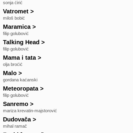
sonja ćirić
Vatromet
>
miloš bobić
Maramica
>
filip golubović
Talking Head
>
filip golubović
Mama i tata
>
olja broćić
Malo
>
gordana kaćanski
Meteoropata
>
filip golubović
Sanremo
>
mariza krevatin-majstorović
Dudovača
>
mihal ramač