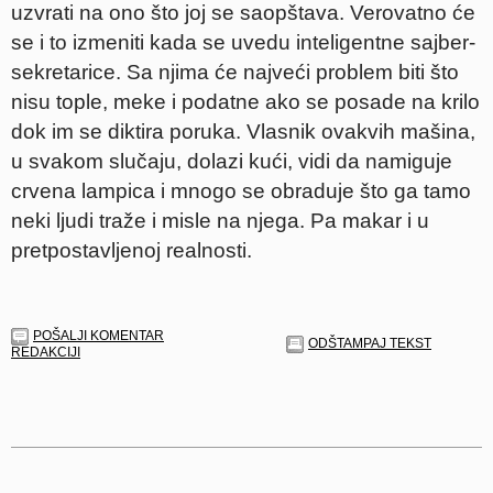
uzvrati na ono što joj se saopštava. Verovatno će
se i to izmeniti kada se uvedu inteligentne sajber-
sekretarice. Sa njima će najveći problem biti što
nisu tople, meke i podatne ako se posade na krilo
dok im se diktira poruka. Vlasnik ovakvih mašina,
u svakom slučaju, dolazi kući, vidi da namiguje
crvena lampica i mnogo se obraduje što ga tamo
neki ljudi traže i misle na njega. Pa makar i u
pretpostavljenoj realnosti.
POŠALJI KOMENTAR
ODŠTAMPAJ TEKST
REDAKCIJI