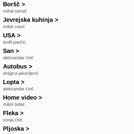
Boršč
>
mihal ramač
Jevrejska kuhinja
>
miloš vasić
USA
>
teofil pančić
San
>
aleksandar ćirić
Autobus
>
dragica jakovljević
Lopta
>
aleksandar ćirić
Home video
>
miloš bobić
Fleka
>
sonja ćirić
Pljoska
>