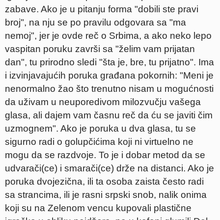
zabave. Ako je u pitanju forma "dobili ste pravi
broj", na nju se po pravilu odgovara sa "ma
nemoj", jer je ovde reč o Srbima, a ako neko lepo
vaspitan poruku završi sa "želim vam prijatan
dan", tu prirodno sledi "šta je, bre, tu prijatno". Ima
i izvinjavajućih poruka građana pokornih: "Meni je
nenormalno žao što trenutno nisam u mogućnosti
da uživam u neuporedivom milozvučju vašega
glasa, ali dajem vam časnu reč da ću se javiti čim
uzmognem". Ako je poruka u dva glasa, tu se
sigurno radi o golupčićima koji ni virtuelno ne
mogu da se razdvoje. To je i dobar metod da se
udvarači(ce) i smarači(ce) drže na distanci. Ako je
poruka dvojezična, ili ta osoba zaista često radi
sa strancima, ili je rasni srpski snob, nalik onima
koji su na Zelenom vencu kupovali plastične