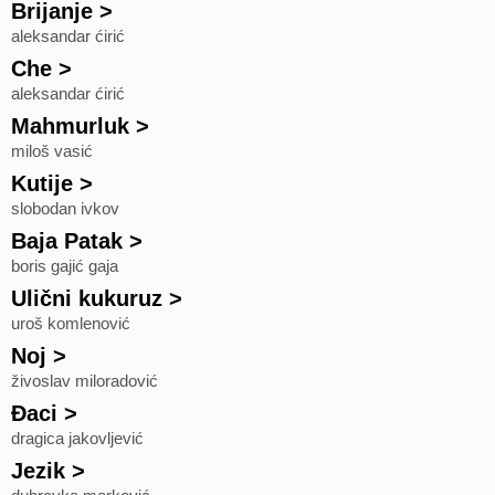
Brijanje
>
aleksandar ćirić
Che
>
aleksandar ćirić
Mahmurluk
>
miloš vasić
Kutije
>
slobodan ivkov
Baja Patak
>
boris gajić gaja
Ulični kukuruz
>
uroš komlenović
Noj
>
živoslav miloradović
Đaci
>
dragica jakovljević
Jezik
>