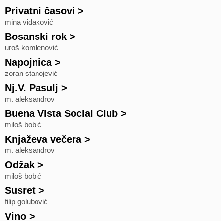
Privatni časovi
>
mina vidaković
Bosanski rok
>
uroš komlenović
Napojnica
>
zoran stanojević
Nj.V. Pasulj
>
m. aleksandrov
Buena Vista Social Club
>
miloš bobić
Knjaževa večera
>
m. aleksandrov
Odžak
>
miloš bobić
Susret
>
filip golubović
Vino
>