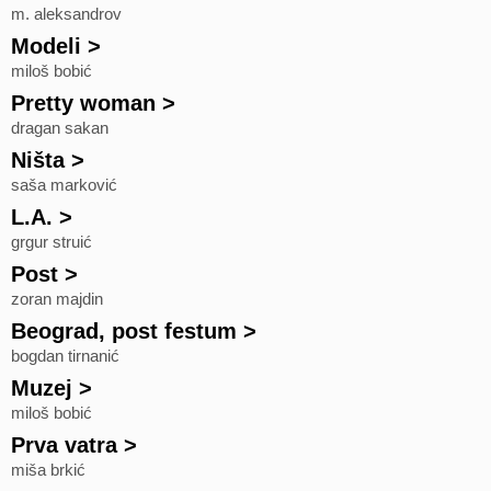
m. aleksandrov
Modeli
>
miloš bobić
Pretty woman
>
dragan sakan
Ništa
>
saša marković
L.A.
>
grgur struić
Post
>
zoran majdin
Beograd, post festum
>
bogdan tirnanić
Muzej
>
miloš bobić
Prva vatra
>
miša brkić