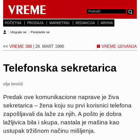
POČETNA
PRODAJA
MARKETING
REDAKCIJA
ARHIVA
Ulogujte se
Pretplatite se
<<
VREME 388
| 28. MART 1998.
VREME UžIVANJA
Telefonska sekretarica
olja broćić
Predak ove komunikacione naprave je živa
sekretarica – žena koju su prvi korisnici telefona
zapošljavali da laže za njih. A pošto je dobra
lažljivica bila i skupa, nastala je mašina kao
ustupak tržišnom načinu mišljenja.