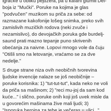
igračke u obliku pejdžera, pa u kafani glumili Del-
boja iz "Mućki". Poruke na kojima je glas
"podvučen" muzikom su priča za sebe: od
razmazane kakofonije lošeg snimka, preko svih
zamislivih muzičkih rodova (neki zvuče i
nezamislivo), do devojačkih poruka gde burdelj-
saund prati mazno tepanje puno skrivenih
obećanja za naivne. Lopovi mnogo vole da čuju
"Otišli smo na letovanje, vraćamo se za dve
nedelje."
S druge strane niza ovih neobičnih tvorevina
ljudske invencije nalaze se još neobičnije –
poruke korisnika: 1) "tut-tut-tut", kada neko ne voli
da priča sa mašinom; 2) "reci mu-joj da sam kod
kuće..." i slično, poruke onih koji još uvek misle da
u govorećim mašinama žive mali ljudi; 3)
"Isporuka heroina za tebe je večeras u ulici...",