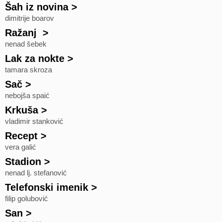
Šah iz novina
>
dimitrije boarov
Ražanj
>
nenad šebek
Lak za nokte
>
tamara skroza
Sač
>
nebojša spaić
Krkuša
>
vladimir stanković
Recept
>
vera galić
Stadion
>
nenad lj. stefanović
Telefonski imenik
>
filip golubović
San
>