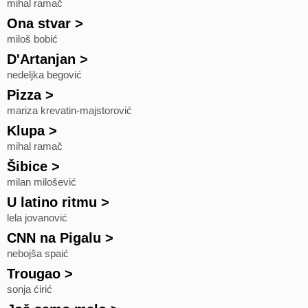
mihal ramač
Ona stvar
>
miloš bobić
D'Artanjan
>
nedeljka begović
Pizza
>
mariza krevatin-majstorović
Klupa
>
mihal ramač
Šibice
>
milan milošević
U latino ritmu
>
lela jovanović
CNN na Pigalu
>
nebojša spaić
Trougao
>
sonja ćirić