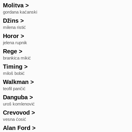
Molitva
>
gordana kaćanski
Džins
>
milena ristić
Horor
>
jelena rupnik
Rege
>
brankica mikić
Timing
>
miloš bobić
Walkman
>
teofil pančić
Danguba
>
uroš komlenović
Crevovod
>
vesna ćosić
Alan Ford
>