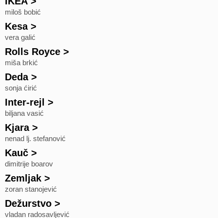
IKEA
>
miloš bobić
Kesa
>
vera galić
Rolls Royce
>
miša brkić
Deda
>
sonja ćirić
Inter-rejl
>
biljana vasić
Kjara
>
nenad lj. stefanović
Kauč
>
dimitrije boarov
Zemljak
>
zoran stanojević
Dežurstvo
>
vladan radosavljević