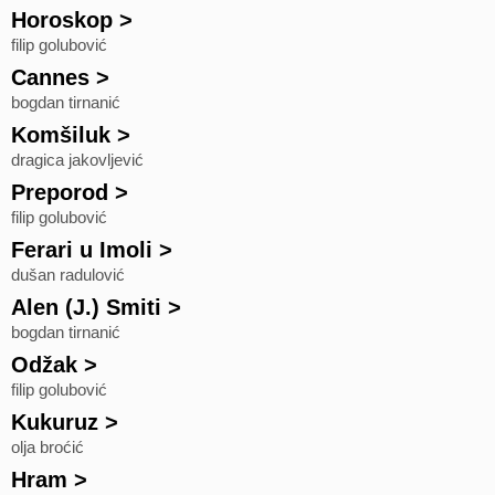
Horoskop
>
filip golubović
Cannes
>
bogdan tirnanić
Komšiluk
>
dragica jakovljević
Preporod
>
filip golubović
Ferari u Imoli
>
dušan radulović
Alen (J.) Smiti
>
bogdan tirnanić
Odžak
>
filip golubović
Kukuruz
>
olja broćić
Hram
>