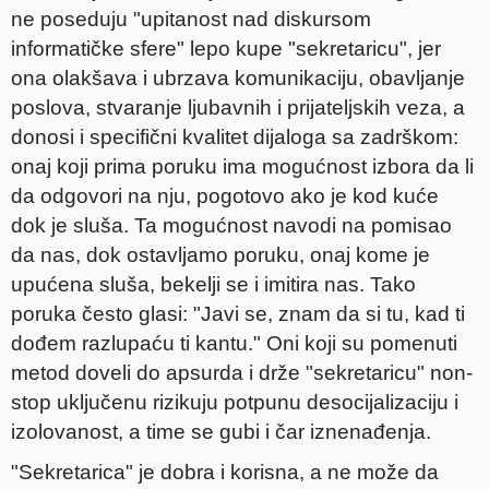
ne poseduju "upitanost nad diskursom
informatičke sfere" lepo kupe "sekretaricu", jer
ona olakšava i ubrzava komunikaciju, obavljanje
poslova, stvaranje ljubavnih i prijateljskih veza, a
donosi i specifični kvalitet dijaloga sa zadrškom:
onaj koji prima poruku ima mogućnost izbora da li
da odgovori na nju, pogotovo ako je kod kuće
dok je sluša. Ta mogućnost navodi na pomisao
da nas, dok ostavljamo poruku, onaj kome je
upućena sluša, bekelji se i imitira nas. Tako
poruka često glasi: "Javi se, znam da si tu, kad ti
dođem razlupaću ti kantu." Oni koji su pomenuti
metod doveli do apsurda i drže "sekretaricu" non-
stop uključenu rizikuju potpunu desocijalizaciju i
izolovanost, a time se gubi i čar iznenađenja.
"Sekretarica" je dobra i korisna, a ne može da