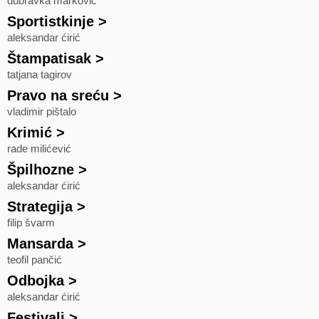
dubravka marković
Sportistkinje
>
aleksandar ćirić
Štampatisak
>
tatjana tagirov
Pravo na sreću
>
vladimir pištalo
Krimić
>
rade milićević
Špilhozne
>
aleksandar ćirić
Strategija
>
filip švarm
Mansarda
>
teofil pančić
Odbojka
>
aleksandar ćirić
Festivali
>