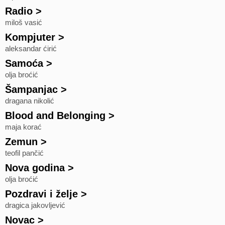
Radio
>
miloš vasić
Kompjuter
>
aleksandar ćirić
Samoća
>
olja broćić
Šampanjac
>
dragana nikolić
Blood and Belonging
>
maja korać
Zemun
>
teofil pančić
Nova godina
>
olja broćić
Pozdravi i želje
>
dragica jakovljević
Novac
>