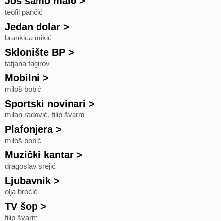
Još samo malo
>
teofil pančić
Jedan dolar
>
brankica mikić
Sklonište BP
>
tatjana tagirov
Mobilni
>
miloš bobić
Sportski novinari
>
milan radović, filip švarm
Plafonjera
>
miloš bobić
Muzički kantar
>
dragoslav srejić
Ljubavnik
>
olja broćić
TV šop
>
filip švarm