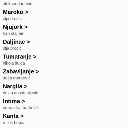
aleksandar ćirić
Maroko
>
olja broćić
Njujork
>
hari štajner
Daljinac
>
olja broćić
Tumaranje
>
nikola šuica
Zabavljanje
>
saša marković
Nargila
>
dejan anastasijević
Intima
>
dubravka marković
Kanta
>
miloš bobić