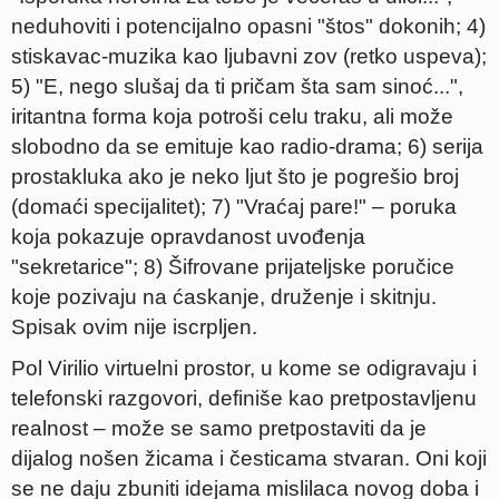
neduhoviti i potencijalno opasni "štos" dokonih; 4)
stiskavac-muzika kao ljubavni zov (retko uspeva);
5) "E, nego slušaj da ti pričam šta sam sinoć...",
iritantna forma koja potroši celu traku, ali može
slobodno da se emituje kao radio-drama; 6) serija
prostakluka ako je neko ljut što je pogrešio broj
(domaći specijalitet); 7) "Vraćaj pare!" – poruka
koja pokazuje opravdanost uvođenja
"sekretarice"; 8) Šifrovane prijateljske poručice
koje pozivaju na ćaskanje, druženje i skitnju.
Spisak ovim nije iscrpljen.
Pol Virilio virtuelni prostor, u kome se odigravaju i
telefonski razgovori, definiše kao pretpostavljenu
realnost – može se samo pretpostaviti da je
dijalog nošen žicama i česticama stvaran. Oni koji
se ne daju zbuniti idejama mislilaca novog doba i