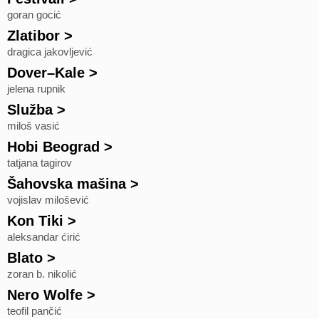
goran gocić
Zlatibor
>
dragica jakovljević
Dover–Kale
>
jelena rupnik
Služba
>
miloš vasić
Hobi Beograd
>
tatjana tagirov
Šahovska mašina
>
vojislav milošević
Kon Tiki
>
aleksandar ćirić
Blato
>
zoran b. nikolić
Nero Wolfe
>
teofil pančić