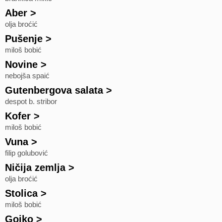
Aber
>
olja broćić
Pušenje
>
miloš bobić
Novine
>
nebojša spaić
Gutenbergova salata
>
despot b. stribor
Kofer
>
miloš bobić
Vuna
>
filip golubović
Ničija zemlja
>
olja broćić
Stolica
>
miloš bobić
Gojko
>