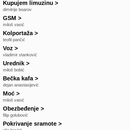
Kupujem limuzinu
>
dimitrije boarov
GSM
>
miloš vasić
Kolportaža
>
teofil pančić
Voz
>
vladimir stanković
Urednik
>
miloš bobić
Bečka kafa
>
dejan anastasijević
Moć
>
miloš vasić
Obezbeđenje
>
filip golubović
Pokrivanje sramote
>