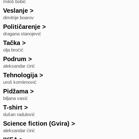
miloš bobić
Veslanje
>
dimitrije boarov
Političarenje
>
dragana stanojević
Tačka
>
olja broćić
Podrum
>
aleksandar ćirić
Tehnologija
>
uroš komlenović
Pidžama
>
biljana vasić
T-shirt
>
dušan radulović
Science fiction (Gvira)
>
aleksandar ćirić