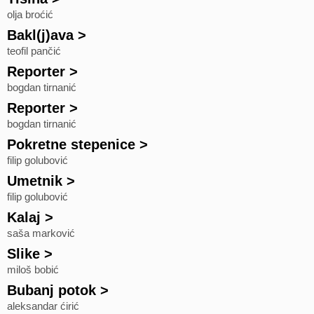
olja broćić
Bakl(j)ava
>
teofil pančić
Reporter
>
bogdan tirnanić
Reporter
>
bogdan tirnanić
Pokretne stepenice
>
filip golubović
Umetnik
>
filip golubović
Kalaj
>
saša marković
Slike
>
miloš bobić
Bubanj potok
>
aleksandar ćirić