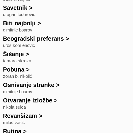
Savetnik
>
dragan todorović
Biti najbolji
>
dimitrije boarov
Beogradski preferans
>
uroš komlenović
Šišanje
>
tamara skroza
Pobuna
>
zoran b. nikolić
Osnivanje stranke
>
dimitrije boarov
Otvaranje izložbe
>
nikola šuica
Revanšizam
>
miloš vasić
Rutina
>