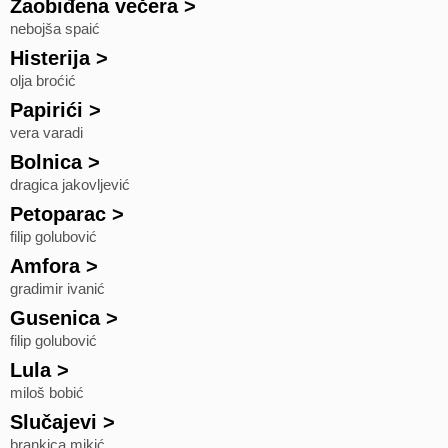
Zaobiđena večera
>
nebojša spaić
Histerija
>
olja broćić
Papirići
>
vera varadi
Bolnica
>
dragica jakovljević
Petoparac
>
filip golubović
Amfora
>
gradimir ivanić
Gusenica
>
filip golubović
Lula
>
miloš bobić
Slučajevi
>
brankica mikić