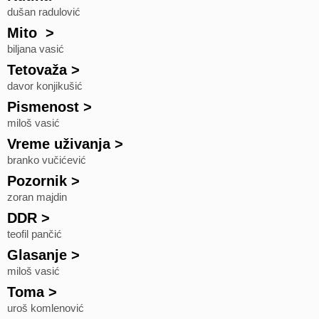
dušan radulović
Mito
>
biljana vasić
Tetovaža
>
davor konjikušić
Pismenost
>
miloš vasić
Vreme uživanja
>
branko vučićević
Pozornik
>
zoran majdin
DDR
>
teofil pančić
Glasanje
>
miloš vasić
Toma
>
uroš komlenović