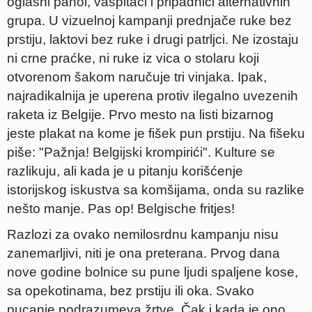
oglasni panoi, vaspitači i pripadnici alternativnih
grupa. U vizuelnoj kampanji prednjače ruke bez
prstiju, laktovi bez ruke i drugi patrljci. Ne izostaju
ni crne praćke, ni ruke iz vica o stolaru koji
otvorenom šakom naručuje tri vinjaka. Ipak,
najradikalnija je uperena protiv ilegalno uvezenih
raketa iz Belgije. Prvo mesto na listi bizarnog
jeste plakat na kome je fišek pun prstiju. Na fišeku
piše: "Pažnja! Belgijski krompirići". Kulture se
razlikuju, ali kada je u pitanju korišćenje
istorijskog iskustva sa komšijama, onda su razlike
nešto manje. Pas op! Belgische fritjes!
Razlozi za ovako nemilosrdnu kampanju nisu
zanemarljivi, niti je ona preterana. Prvog dana
nove godine bolnice su pune ljudi spaljene kose,
sa opekotinama, bez prstiju ili oka. Svako
pucanje podrazumeva žrtve. Čak i kada je ono