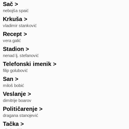
Sač
>
nebojša spaić
Krkuša
>
vladimir stanković
Recept
>
vera galić
Stadion
>
nenad lj. stefanović
Telefonski imenik
>
filip golubović
San
>
miloš bobić
Veslanje
>
dimitrije boarov
Političarenje
>
dragana stanojević
Tačka
>