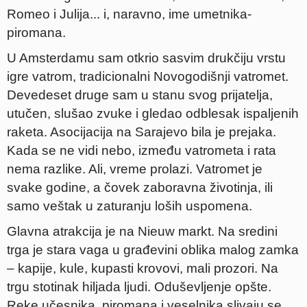
Romeo i Julija... i, naravno, ime umetnika-
piromana.
U Amsterdamu sam otkrio sasvim drukčiju vrstu
igre vatrom, tradicionalni Novogodišnji vatromet.
Devedeset druge sam u stanu svog prijatelja,
utučen, slušao zvuke i gledao odblesak ispaljenih
raketa. Asocijacija na Sarajevo bila je prejaka.
Kada se ne vidi nebo, između vatrometa i rata
nema razlike. Ali, vreme prolazi. Vatromet je
svake godine, a čovek zaboravna životinja, ili
samo veštak u zaturanju loših uspomena.
Glavna atrakcija je na Nieuw markt. Na sredini
trga je stara vaga u građevini oblika malog zamka
– kapije, kule, kupasti krovovi, mali prozori. Na
trgu stotinak hiljada ljudi. Oduševljenje opšte.
Reke učesnika, piromana i veselnika slivaju se