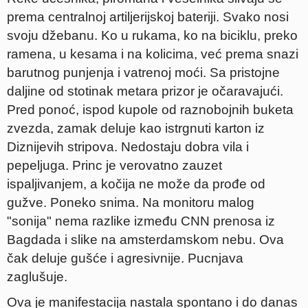
prema centralnoj artiljerijskoj bateriji. Svako nosi
svoju džebanu. Ko u rukama, ko na biciklu, preko
ramena, u kesama i na kolicima, već prema snazi
barutnog punjenja i vatrenoj moći. Sa pristojne
daljine od stotinak metara prizor je očaravajući.
Pred ponoć, ispod kupole od raznobojnih buketa
zvezda, zamak deluje kao istrgnuti karton iz
Diznijevih stripova. Nedostaju dobra vila i
pepeljuga. Princ je verovatno zauzet
ispaljivanjem, a kočija ne može da prođe od
gužve. Poneko snima. Na monitoru malog
"sonija" nema razlike između CNN prenosa iz
Bagdada i slike na amsterdamskom nebu. Ova
čak deluje gušće i agresivnije. Pucnjava
zaglušuje.
Ova je manifestacija nastala spontano i do danas