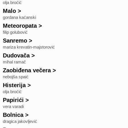
olja broćić
Malo
>
gordana kaćanski
Meteoropata
>
filip golubović
Sanremo
>
mariza krevatin-majstorović
Dudovača
>
mihal ramač
Zaobiđena večera
>
nebojša spaić
Histerija
>
olja broćić
Papirići
>
vera varadi
Bolnica
>
dragica jakovljević