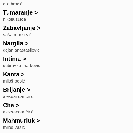
olja broćić
Tumaranje
>
nikola šuica
Zabavljanje
>
saša marković
Nargila
>
dejan anastasijević
Intima
>
dubravka marković
Kanta
>
miloš bobić
Brijanje
>
aleksandar ćirić
Che
>
aleksandar ćirić
Mahmurluk
>
miloš vasić