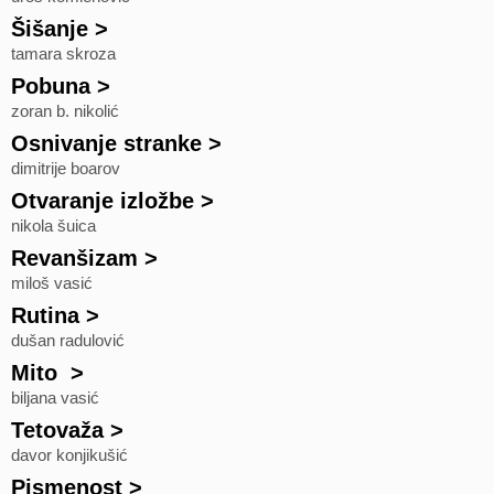
Šišanje
>
tamara skroza
Pobuna
>
zoran b. nikolić
Osnivanje stranke
>
dimitrije boarov
Otvaranje izložbe
>
nikola šuica
Revanšizam
>
miloš vasić
Rutina
>
dušan radulović
Mito
>
biljana vasić
Tetovaža
>
davor konjikušić
Pismenost
>