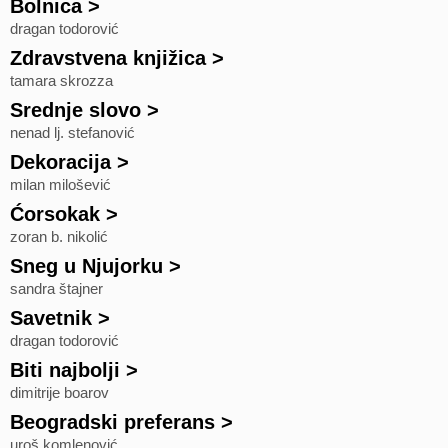
Bolnica
>
dragan todorović
Zdravstvena knjižica
>
tamara skrozza
Srednje slovo
>
nenad lj. stefanović
Dekoracija
>
milan milošević
Ćorsokak
>
zoran b. nikolić
Sneg u Njujorku
>
sandra štajner
Savetnik
>
dragan todorović
Biti najbolji
>
dimitrije boarov
Beogradski preferans
>
uroš komlenović