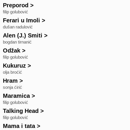
Preporod
>
filip golubović
Ferari u Imoli
>
dušan radulović
Alen (J.) Smiti
>
bogdan tirnanić
Odžak
>
filip golubović
Kukuruz
>
olja broćić
Hram
>
sonja ćirić
Maramica
>
filip golubović
Talking Head
>
filip golubović
Mama i tata
>