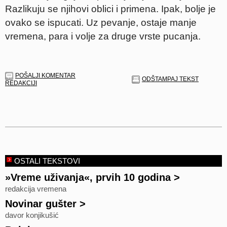
Razlikuju se njihovi oblici i primena. Ipak, bolje je
ovako se ispucati. Uz pevanje, ostaje manje
vremena, para i volje za druge vrste pucanja.
POŠALJI KOMENTAR
ODŠTAMPAJ TEKST
REDAKCIJI
OSTALI TEKSTOVI
»Vreme uživanja«, prvih 10 godina
>
redakcija vremena
Novinar gušter
>
davor konjikušić