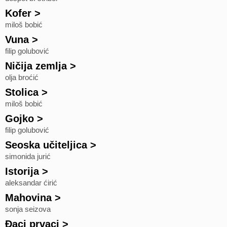
Kofer
>
miloš bobić
Vuna
>
filip golubović
Ničija zemlja
>
olja broćić
Stolica
>
miloš bobić
Gojko
>
filip golubović
Seoska učiteljica
>
simonida jurić
Istorija
>
aleksandar ćirić
Mahovina
>
sonja seizova
Đaci prvaci
>