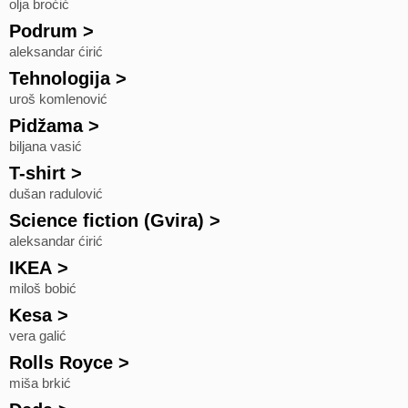
olja broćić
Podrum
>
aleksandar ćirić
Tehnologija
>
uroš komlenović
Pidžama
>
biljana vasić
T-shirt
>
dušan radulović
Science fiction (Gvira)
>
aleksandar ćirić
IKEA
>
miloš bobić
Kesa
>
vera galić
Rolls Royce
>
miša brkić