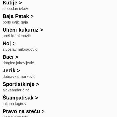
Kutije
>
slobodan ivkov
Baja Patak
>
boris gajić gaja
Ulični kukuruz
>
uroš komlenović
Noj
>
živoslav miloradović
Đaci
>
dragica jakovljević
Jezik
>
dubravka marković
Sportistkinje
>
aleksandar ćirić
Štampatisak
>
tatjana tagirov
Pravo na sreću
>