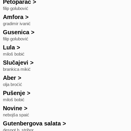
Petoparac
>
filip golubović
Amfora
>
gradimir ivanić
Gusenica
>
filip golubović
Lula
>
miloš bobić
Slučajevi
>
brankica mikić
Aber
>
olja broćić
Pušenje
>
miloš bobić
Novine
>
nebojša spaić
Gutenbergova salata
>
despot b. stribor