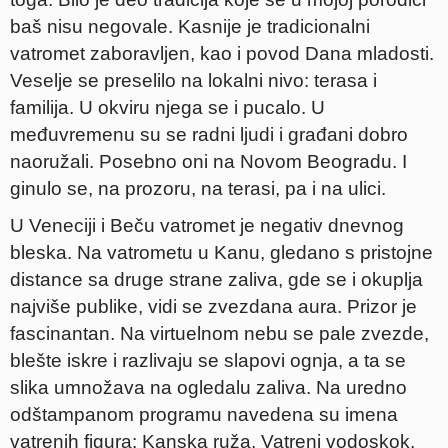
baš nisu negovale. Kasnije je tradicionalni
vatromet zaboravljen, kao i povod Dana mladosti.
Veselje se preselilo na lokalni nivo: terasa i
familija. U okviru njega se i pucalo. U
međuvremenu su se radni ljudi i građani dobro
naoružali. Posebno oni na Novom Beogradu. I
ginulo se, na prozoru, na terasi, pa i na ulici.
U Veneciji i Beču vatromet je negativ dnevnog
bleska. Na vatrometu u Kanu, gledano s pristojne
distance sa druge strane zaliva, gde se i okuplja
najviše publike, vidi se zvezdana aura. Prizor je
fascinantan. Na virtuelnom nebu se pale zvezde,
blešte iskre i razlivaju se slapovi ognja, a ta se
slika umnožava na ogledalu zaliva. Na uredno
odštampanom programu navedena su imena
vatrenih figura: Kanska ruža, Vatreni vodoskok,