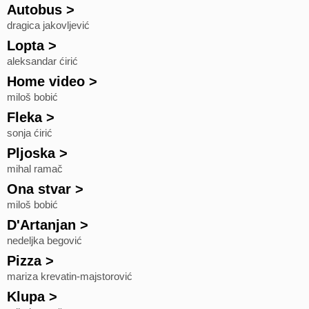
Autobus
>
dragica jakovljević
Lopta
>
aleksandar ćirić
Home video
>
miloš bobić
Fleka
>
sonja ćirić
Pljoska
>
mihal ramač
Ona stvar
>
miloš bobić
D'Artanjan
>
nedeljka begović
Pizza
>
mariza krevatin-majstorović
Klupa
>