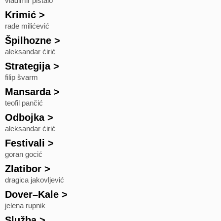
vladimir pištalo
Krimić
>
rade milićević
Špilhozne
>
aleksandar ćirić
Strategija
>
filip švarm
Mansarda
>
teofil pančić
Odbojka
>
aleksandar ćirić
Festivali
>
goran gocić
Zlatibor
>
dragica jakovljević
Dover–Kale
>
jelena rupnik
Služba
>