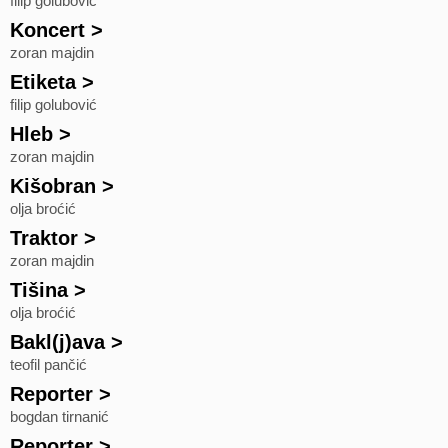
filip golubović
Koncert
>
zoran majdin
Etiketa
>
filip golubović
Hleb
>
zoran majdin
Kišobran
>
olja broćić
Traktor
>
zoran majdin
Tišina
>
olja broćić
Bakl(j)ava
>
teofil pančić
Reporter
>
bogdan tirnanić
Reporter
>