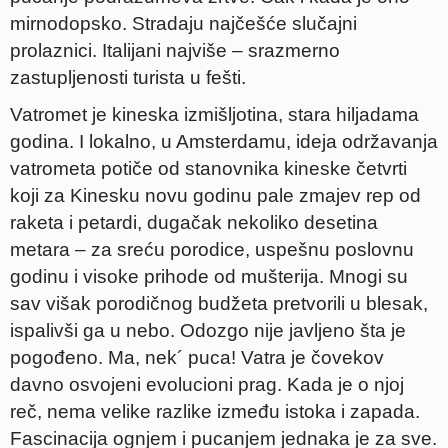
mirnodopsko. Stradaju najčešće slučajni
prolaznici. Italijani najviše – srazmerno
zastupljenosti turista u fešti.
Vatromet je kineska izmišljotina, stara hiljadama
godina. I lokalno, u Amsterdamu, ideja održavanja
vatrometa potiče od stanovnika kineske četvrti
koji za Kinesku novu godinu pale zmajev rep od
raketa i petardi, dugačak nekoliko desetina
metara – za sreću porodice, uspešnu poslovnu
godinu i visoke prihode od mušterija. Mnogi su
sav višak porodičnog budžeta pretvorili u blesak,
ispalivši ga u nebo. Odozgo nije javljeno šta je
pogođeno. Ma, nek´ puca! Vatra je čovekov
davno osvojeni evolucioni prag. Kada je o njoj
reč, nema velike razlike između istoka i zapada.
Fascinacija ognjem i pucanjem jednaka je za sve.