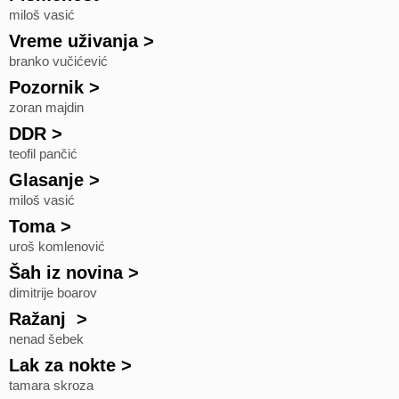
miloš vasić
Vreme uživanja
>
branko vučićević
Pozornik
>
zoran majdin
DDR
>
teofil pančić
Glasanje
>
miloš vasić
Toma
>
uroš komlenović
Šah iz novina
>
dimitrije boarov
Ražanj
>
nenad šebek
Lak za nokte
>
tamara skroza