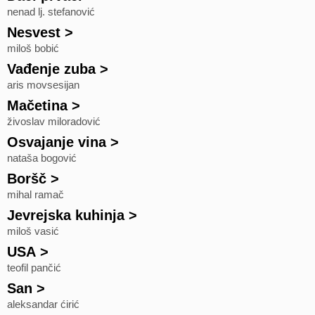
nenad lj. stefanović
Nesvest
>
miloš bobić
Vađenje zuba
>
aris movsesijan
Mačetina
>
živoslav miloradović
Osvajanje vina
>
nataša bogović
Boršč
>
mihal ramač
Jevrejska kuhinja
>
miloš vasić
USA
>
teofil pančić
San
>
aleksandar ćirić