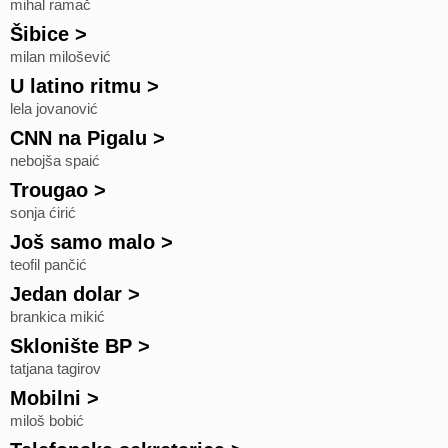
mihal ramač
Šibice
>
milan milošević
U latino ritmu
>
lela jovanović
CNN na Pigalu
>
nebojša spaić
Trougao
>
sonja ćirić
Još samo malo
>
teofil pančić
Jedan dolar
>
brankica mikić
Sklonište BP
>
tatjana tagirov
Mobilni
>
miloš bobić