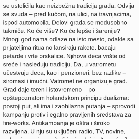
se ustoličila kao neizbežna tradicija grada. Odvija
se svuda – pred kućom, na ulici, na travnjacima,
ispod automobila. Delovi grada se međusobno
takmiče. Ko će više? Ko će lepše i šarenije?
Mnogi godinama odlaze na isto mesto, odakle sa
prijateljima ritualno lansiraju rakete, bacaju
petarde i vrte prskalice. Njihova deca vrište od
sreće i nasleđuju tradiciju. Da, u vatrometu
učestvuju deca, kao i penzioneri, bez razlike –
siromasi i imućni. Vatromet ne organizuje grad.
Grad daje teren i istovremeno – po
opštepoznatom holandskom principu dualizma:
postoji put, ali ima i zaobilazna putanja – sprovodi
kampanju protiv ilegalno pravljenih sredstava za
fire-works. Antikampanja je oštra i široko
razvijena. U nju su uključeni radio, TV, novine,