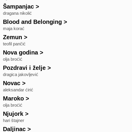
Šampanjac
>
dragana nikolić
Blood and Belonging
>
maja korać
Zemun
>
teofil pančić
Nova godina
>
olja broćić
Pozdravi i želje
>
dragica jakovljević
Novac
>
aleksandar ćirić
Maroko
>
olja broćić
Njujork
>
hari štajner
Daljinac
>