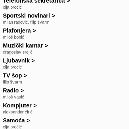
Telefonska sekretarica
>
olja broćić
Sportski novinari
>
milan radović, filip švarm
Plafonjera
>
miloš bobić
Muzički kantar
>
dragoslav srejić
Ljubavnik
>
olja broćić
TV šop
>
filip švarm
Radio
>
miloš vasić
Kompjuter
>
aleksandar ćirić
Samoća
>
olja broćić