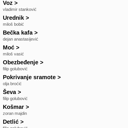
Voz
>
vladimir stanković
Urednik
>
miloš bobić
Bečka kafa
>
dejan anastasijević
Moć
>
miloš vasić
Obezbeđenje
>
filip golubović
Pokrivanje sramote
>
olja broćić
Ševa
>
filip golubović
Košmar
>
zoran majdin
Detlić
>