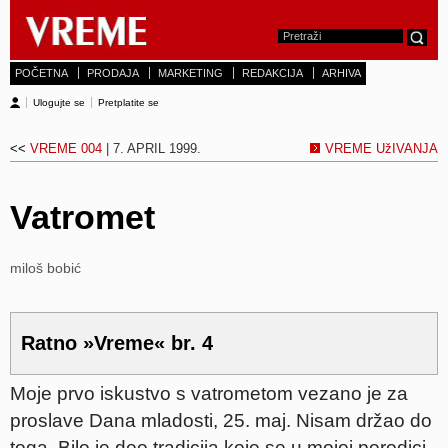
POČETNA
PRODAJA
MARKETING
REDAKCIJA
ARHIVA
Ulogujte se
Pretplatite se
<<
VREME 004
| 7. APRIL 1999.
VREME UžIVANJA
Vatromet
miloš bobić
Ratno »Vreme« br. 4
Moje prvo iskustvo s vatrometom vezano je za
proslave Dana mladosti, 25. maj. Nisam držao do
toga. Bilo je deo tradicija koje se u mojoj porodici