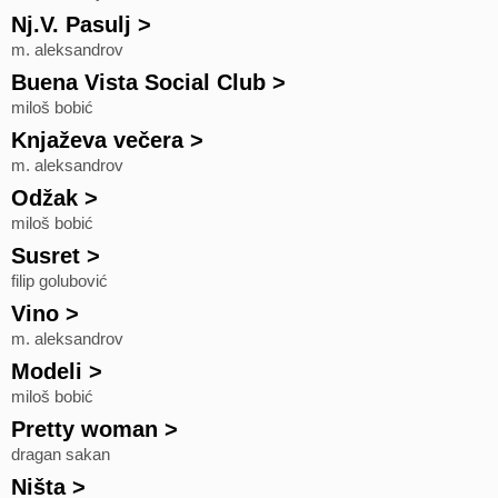
Nj.V. Pasulj
>
m. aleksandrov
Buena Vista Social Club
>
miloš bobić
Knjaževa večera
>
m. aleksandrov
Odžak
>
miloš bobić
Susret
>
filip golubović
Vino
>
m. aleksandrov
Modeli
>
miloš bobić
Pretty woman
>
dragan sakan
Ništa
>