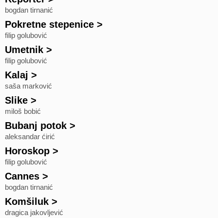
bogdan tirnanić
Pokretne stepenice
>
filip golubović
Umetnik
>
filip golubović
Kalaj
>
saša marković
Slike
>
miloš bobić
Bubanj potok
>
aleksandar ćirić
Horoskop
>
filip golubović
Cannes
>
bogdan tirnanić
Komšiluk
>
dragica jakovljević