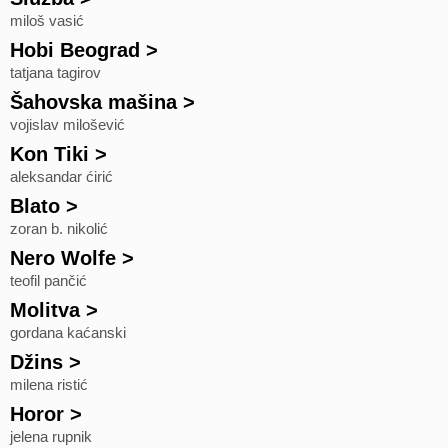
miloš vasić
Hobi Beograd
>
tatjana tagirov
Šahovska mašina
>
vojislav milošević
Kon Tiki
>
aleksandar ćirić
Blato
>
zoran b. nikolić
Nero Wolfe
>
teofil pančić
Molitva
>
gordana kaćanski
Džins
>
milena ristić
Horor
>
jelena rupnik