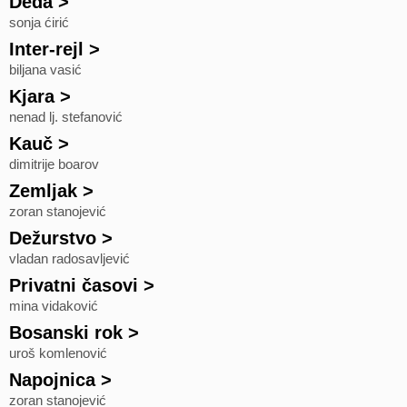
Deda
>
sonja ćirić
Inter-rejl
>
biljana vasić
Kjara
>
nenad lj. stefanović
Kauč
>
dimitrije boarov
Zemljak
>
zoran stanojević
Dežurstvo
>
vladan radosavljević
Privatni časovi
>
mina vidaković
Bosanski rok
>
uroš komlenović
Napojnica
>
zoran stanojević