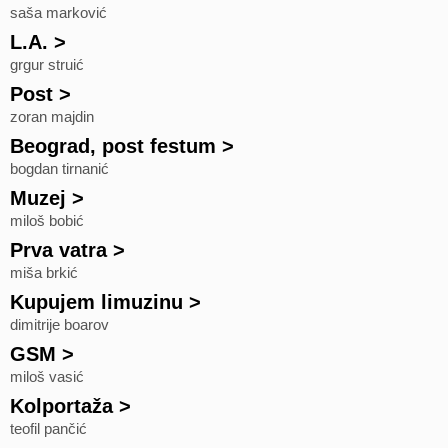
saša marković
L.A.
>
grgur struić
Post
>
zoran majdin
Beograd, post festum
>
bogdan tirnanić
Muzej
>
miloš bobić
Prva vatra
>
miša brkić
Kupujem limuzinu
>
dimitrije boarov
GSM
>
miloš vasić
Kolportaža
>
teofil pančić