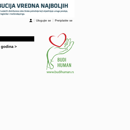
Ulogujte se
Pretplatite se
0 godina
>