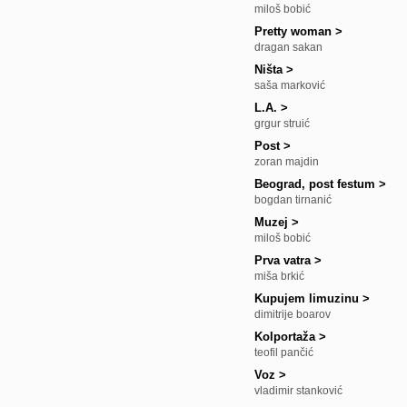
miloš bobić
Pretty woman
>
dragan sakan
Ništa
>
saša marković
L.A.
>
grgur struić
Post
>
zoran majdin
Beograd, post festum
>
bogdan tirnanić
Muzej
>
miloš bobić
Prva vatra
>
miša brkić
Kupujem limuzinu
>
dimitrije boarov
Kolportaža
>
teofil pančić
Voz
>
vladimir stanković