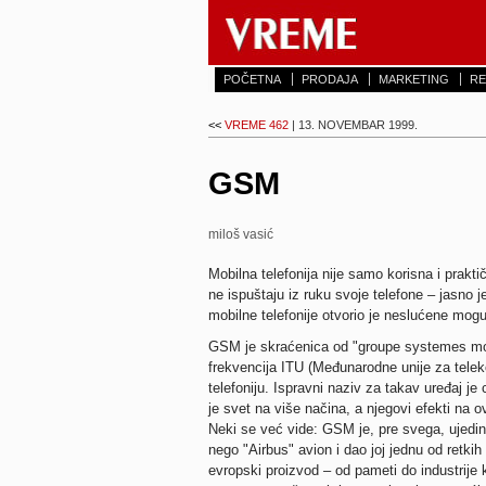
POČETNA
PRODAJA
MARKETING
RE
<<
VREME 462
| 13. NOVEMBAR 1999.
GSM
miloš vasić
Mobilna telefonija nije samo korisna i prakt
ne ispuštaju iz ruku svoje telefone – jasno
mobilne telefonije otvorio je neslućene mogu
GSM je skraćenica od "groupe systemes mob
frekvencija ITU (Međunarodne unije za tele
telefoniju. Ispravni naziv za takav uređaj j
je svet na više načina, a njegovi efekti na o
Neki se već vide: GSM je, pre svega, ujedi
nego "Airbus" avion i dao joj jednu od retkih
evropski proizvod – od pameti do industrije k