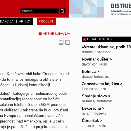
DAKCIJA
ARHIVA
PROJEKTI
VREME UžIVANJA
OSTALI TEKSTOVI
»Vreme uživanja«, prvih 1
redakcija vremena
Novinar gušter
>
davor konjikušić
Bolnica
>
ična. Kad čovek vidi kako Crnogorci nikad
dragan todorović
 je da tu ima još nečega. GSM sistem
Zdravstvena knjižica
>
ćnosti u ljudskoj komunikaciji.
tamara skrozza
iles", kategorije u međunarodnoj podeli
Srednje slovo
>
komunikacije) rezervisane za bežičnu
nenad lj. stefanović
e celularni telefon. Sistem GSM promenio
Dekoracija
>
vu civilizaciju tek treba da budu proučeni.
milan milošević
nio Evropu na tehnološkom planu više
Ćorsokak
>
 prednosti nad Amerikom, jer je u celini
zoran b. nikolić
oja je prati. Reč je o projeku gigantskih