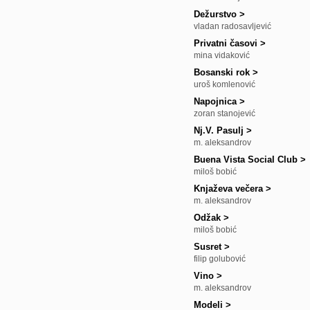
Dežurstvo
>
vladan radosavljević
Privatni časovi
>
mina vidaković
Bosanski rok
>
uroš komlenović
Napojnica
>
zoran stanojević
Nj.V. Pasulj
>
m. aleksandrov
Buena Vista Social Club
>
miloš bobić
Knjaževa večera
>
m. aleksandrov
Odžak
>
miloš bobić
Susret
>
filip golubović
Vino
>
m. aleksandrov
Modeli
>