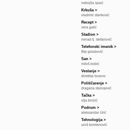
nebojša spaić
Krkuša
>
vladimir stanković
Recept
>
vera galić
Stadion
>
nenad lj. stefanović
Telefonski imenik
>
filip golubović
San
>
miloš bobić
Veslanje
>
dimitrije boarov
Političarenje
>
dragana stanojević
Tačka
>
olja broćić
Podrum
>
aleksandar ćirić
Tehnologija
>
uroš komlenović