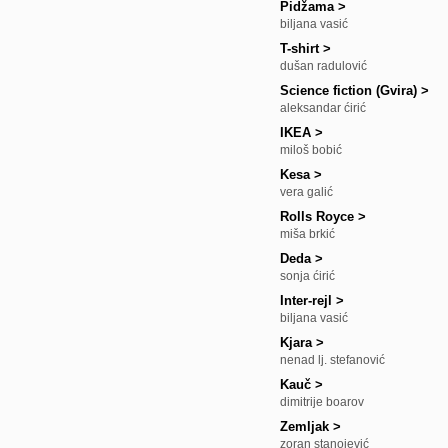
Pidžama
>
biljana vasić
T-shirt
>
dušan radulović
Science fiction (Gvira)
>
aleksandar ćirić
IKEA
>
miloš bobić
Kesa
>
vera galić
Rolls Royce
>
miša brkić
Deda
>
sonja ćirić
Inter-rejl
>
biljana vasić
Kjara
>
nenad lj. stefanović
Kauč
>
dimitrije boarov
Zemljak
>
zoran stanojević