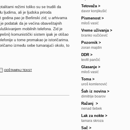
Tetovaža
>
litarni režimi toliko su se trudili da
davor konjikušić
 ljudima, ali je ljudska priroda
godina pao je Berlinski zid; u arhivama
Pismenost
>
 je podatak da je većina obaveštajnih
miloš vasić
luškivanjem mobilnih telefona. Zid je
Vreme uživanja
>
grešni) komunistički sistem ipak je otišao
branko vučićević
telefonije u tome promakao je istoričarima.
Pozornik
>
pričamo između sebe tumarajući okolo, to
zoran majdin
DDR
>
teofil pančić
Glasanje
>
ODŠTAMPAJ TEKST
miloš vasić
Toma
>
uroš komlenović
Šah iz novina
>
dimitrije boarov
Ražanj
>
nenad šebek
Lak za nokte
>
tamara skroza
Sač
>