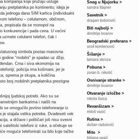
na kompanija koje pružaju usluge
Sneg u Njujorku
>
ju pretplatnika po kontinentu; ideja je
sandra štajner
 da jednoga dana SIM kartica (individualni
Savetnik
>
o kom telefonu – celularnom, običnom,
dragan todorović
ga, propisala da se monopol na
Biti najbolji
>
do konkurencije i pada cena. U većini
dimitrije boarov
uzmete celularni telefon, čak i
Beogradski preferans
>
se.
uroš komlenović
g statusnog simbola postao masovna
Šišanje
>
 godine "mobilni" je spadao uz džip,
tamara skroza
ođendan. Crna i siva ekonomija na
Pobuna
>
lefoniji; policija ima košmare, jer je
zoran b. nikolić
uka, oprema je skupa, a količina
Osnivanje stranke
>
oro broj mobilnih pretplatnika prestigne
dimitrije boarov
Otvaranje izložbe
>
šnijoj ljudskoj potrebi. Ako su se
nikola šuica
pametnijim bankarima i naišli na
Revanšizam
>
i se omogućilo jevtino telefoniranje iz
miloš vasić
a je stajala velika potreba. Dvadeseti vek
Rutina
>
ja, a države i političari još nisu svesni
dušan radulović
 satelitski telefoni iz ruke, a očekuje se
iće moguće telefonirati sa bilo koje tačke
Mito
>
biljana vasić