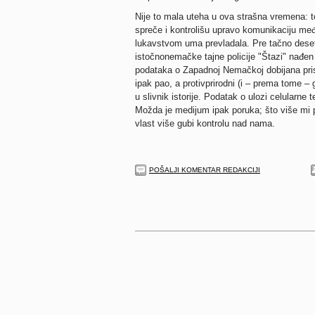
Nije to mala uteha u ova strašna vremena: tota
spreče i kontrolišu upravo komunikaciju među
lukavstvom uma prevladala. Pre tačno deset 
istočnonemačke tajne policije "Štazi" nađen
podataka o Zapadnoj Nemačkoj dobijana pris
ipak pao, a protivprirodni (i – prema tome – 
u slivnik istorije. Podatak o ulozi celularne 
Možda je medijum ipak poruka; što više mi 
vlast više gubi kontrolu nad nama.
POŠALJI KOMENTAR REDAKCIJI