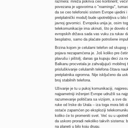
razmera: mreža pokriva ceo kontinent; veći
povezana je ugovorima o "roamingu", tumaran
da se ceo telefonski sistem Evrope ujedini i
pretplatnički modul) bude upotrebljiva u bil
javnoj govornici. Evropska unija je, osim to
telekomunikacije ima ukinuti, što je dovelo 
evropskih država sada vas vuku za rukav da 
besplatno, samo da plaćate potrošene impul
Brzina kojom je celularni telefon od skupo
pojava nezapamćena je. Još koliko pre četiri
plavušu i pištolj; danas ga kupuju deci za r
Balkanu procvetala je zahvaljujući mobilnoj te
prisluškivanje celularnih telefona čitava na
pretplatnika ogromna. Nije isključeno da usk
broj stabilnih telefona.
Uživanje je tu u pukoj komunikaciji, najpresu
najpametniji inženjeri Evrope udružili sa naj
razumevanje političara sa vizijom, a sve da b
ruke od Irske do Urala – iza toga mora biti d
ostaće zapamćen po eksploziji telekomunikaci
koliko će to promeniti svet. Već su u upotrebi
da uskoro proradi nekoliko takvih sistema: b
na planeti u bilo koju drugu.