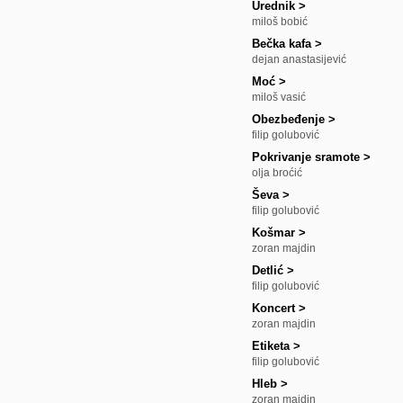
Urednik
>
miloš bobić
Bečka kafa
>
dejan anastasijević
Moć
>
miloš vasić
Obezbeđenje
>
filip golubović
Pokrivanje sramote
>
olja broćić
Ševa
>
filip golubović
Košmar
>
zoran majdin
Detlić
>
filip golubović
Koncert
>
zoran majdin
Etiketa
>
filip golubović
Hleb
>
zoran majdin