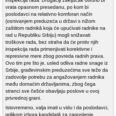
inspekcija rada. Drugačiji zaključak otvorio bi
vrata opasnom presedanu, po kom bi
poslodavci na relativno komforan način
(osnivanjem preduzeća u državi s nižom
zaštitom radnikâ koja će upućivati radnike na
rad u Republiku Srbiju) mogli snižavati
troškove rada, bez straha da će protiv njih
inspekcija rada primenjivati korektivne i
represivne mere zbog povreda radnih prava.
Ovo tim pre što je, usled odliva radne snage iz
Srbije, građevinskim preduzećima sve teže da
zadovolje potrebu za angažovanjem radnika
među domaćim državljanima, zbog čega
stranci sve češće obavljaju poslove u ovoj
privrednoj grani.
Istovremeno, valja imati u vidu i da poslodavci,
prilikom izbora kandidatâ za zaposlenje,