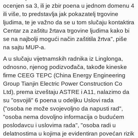
ocenjen sa 3, ili je zbir poena u jednom domenu 4
ili više, to predstavlja jak pokazatelj trgovine
ljudima, te je važno da se u tom slučaju kontaktira
Centar za zaštitu žrtava trgovine ljudima kako bi
se na najbolji mogući način zaštitila žrtva", piše
na sajtu MUP-a.
A u slučaju vijetnamskih radnika iz Linglonga,
odnosno, njenog podizvođača, takođe kineske
firme CEEG TEPC (China Energy Engineering
Group Tianjin Electric Power Construction Co
Ltd), prema izveštaju ASTRE i A11, nalazimo da
su "osvojili" 6 poena u odeljku Uslovi rada
("osoba ne može svojevoljno da napusti rad",
"osoba nema dovoljno informacija o budućem
poslodavcu i uslovima rada", "osoba radi u
delatnostima u kojima je evidentiran povećan rizik