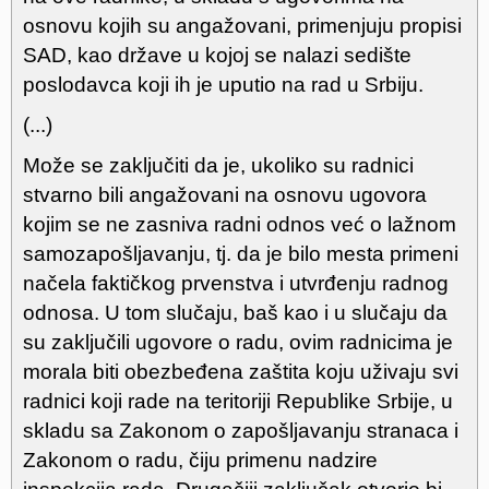
osnovu kojih su angažovani, primenjuju propisi
SAD, kao države u kojoj se nalazi sedište
poslodavca koji ih je uputio na rad u Srbiju.
(...)
Može se zaključiti da je, ukoliko su radnici
stvarno bili angažovani na osnovu ugovora
kojim se ne zasniva radni odnos već o lažnom
samozapošljavanju, tj. da je bilo mesta primeni
načela faktičkog prvenstva i utvrđenju radnog
odnosa. U tom slučaju, baš kao i u slučaju da
su zaključili ugovore o radu, ovim radnicima je
morala biti obezbeđena zaštita koju uživaju svi
radnici koji rade na teritoriji Republike Srbije, u
skladu sa Zakonom o zapošljavanju stranaca i
Zakonom o radu, čiju primenu nadzire