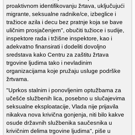
proaktivnom identifikovanju žrtava, uključujući
migrante, seksualne radnike/ce, izbeglice i
tražioce azila i decu bez pratnje koja se bave
uličnim prosjačenjem", obučiti tužioce i sudije,
inspektore rada i tržišne inspektore, kao i
adekvatno finansirati i dodeliti dovoljno
sredstava kako Centru za zaštitu žrtava
trgovine ljudima tako i nevladinim
organizacijama koje pružaju usluge podrške
žrtvama.
"Uprkos stalnim i ponovljenim optužbama za
učešće službenih lica, posebno u slučajevima
seksualne eksploatacije, Vlada nije prijavila
nikakva nova krivična gonjenja, niti bilo kakve
osude državnih službenika saučesnika u
krivičnim delima trgovine ljudima", piše u