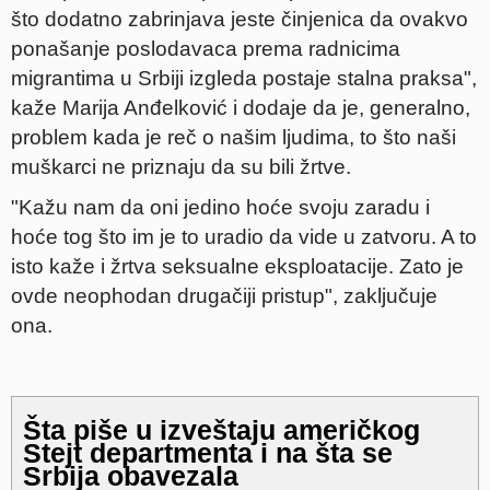
što dodatno zabrinjava jeste činjenica da ovakvo
ponašanje poslodavaca prema radnicima
migrantima u Srbiji izgleda postaje stalna praksa",
kaže Marija Anđelković i dodaje da je, generalno,
problem kada je reč o našim ljudima, to što naši
muškarci ne priznaju da su bili žrtve.
"Kažu nam da oni jedino hoće svoju zaradu i
hoće tog što im je to uradio da vide u zatvoru. A to
isto kaže i žrtva seksualne eksploatacije. Zato je
ovde neophodan drugačiji pristup", zaključuje
ona.
Šta piše u izveštaju američkog
Stejt departmenta i na šta se
Srbija obavezala