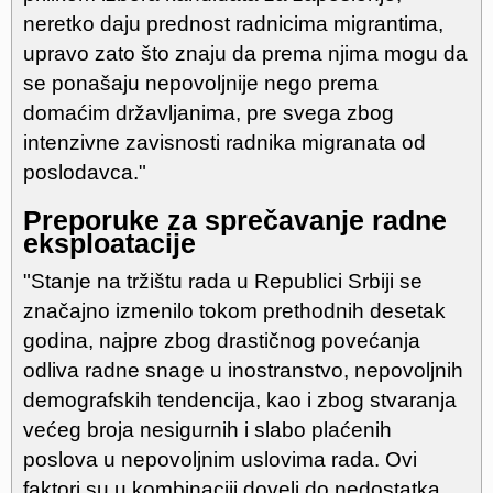
neretko daju prednost radnicima migrantima,
upravo zato što znaju da prema njima mogu da
se ponašaju nepovoljnije nego prema
domaćim državljanima, pre svega zbog
intenzivne zavisnosti radnika migranata od
poslodavca."
Preporuke za sprečavanje radne
eksploatacije
"Stanje na tržištu rada u Republici Srbiji se
značajno izmenilo tokom prethodnih desetak
godina, najpre zbog drastičnog povećanja
odliva radne snage u inostranstvo, nepovoljnih
demografskih tendencija, kao i zbog stvaranja
većeg broja nesigurnih i slabo plaćenih
poslova u nepovoljnim uslovima rada. Ovi
faktori su u kombinaciji doveli do nedostatka