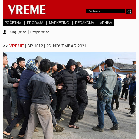
POČETNA
PRODAJA
MARKETING
REDAKCIJA
ARHIVA
Ulogujte se
Pretplatite se
<<
VREME
| BR 1612 | 25. NOVEMBAR 2021.