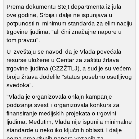
Prema dokumentu Stejt departmenta iz jula
ove godine, Srbija i dalje ne ispunjava u
potpunosti ni minimum standarda za eliminaciju
trgovine ljudima, "ali čini značajne napore u
tom pravcu".
U izveštaju se navodi da je Vlada povećala
resurse uložene u Centar za zaštitu žrtava
trgovine ljudima (CZZŽTLJ), a sudije su većem
broju žrtava dodelile "status posebno osetljivog
svedoka".
"Vlada je organizovala onlajn kampanje
podizanja svesti i organizovala konkurs za
finansiranje medijskih projekata o trgovini
ljudima. Međutim, Vlada nije ispunila minimalne
standarde u nekoliko ključnih oblasti. I dalje
nema proaktivnih napora vezanih za