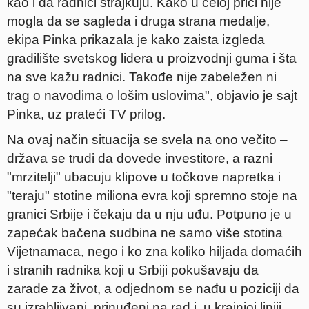
kao i da radnici štrajkuju. Kako u celoj priči nije
mogla da se sagleda i druga strana medalje,
ekipa Pinka prikazala je kako zaista izgleda
gradilište svetskog lidera u proizvodnji guma i šta
na sve kažu radnici. Takođe nije zabeležen ni
trag o navodima o lošim uslovima", objavio je sajt
Pinka, uz prateći TV prilog.
Na ovaj način situacija se svela na ono večito –
država se trudi da dovede investitore, a razni
"mrzitelji" ubacuju klipove u točkove napretka i
"teraju" stotine miliona evra koji spremno stoje na
granici Srbije i čekaju da u nju uđu. Potpuno je u
zapećak bačena sudbina ne samo više stotina
Vijetnamaca, nego i ko zna koliko hiljada domaćih
i stranih radnika koji u Srbiji pokušavaju da
zarade za život, a odjednom se nađu u poziciji da
su izrabljivani, prinuđeni na rad i, u krajnjoj liniji,