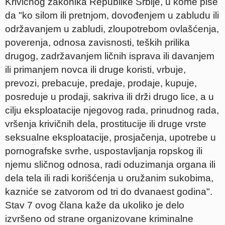
Krivičnog zakonika Republike Srbije, u kome piše
da "ko silom ili pretnjom, dovođenjem u zabludu ili
održavanjem u zabludi, zloupotrebom ovlašćenja,
poverenja, odnosa zavisnosti, teških prilika
drugog, zadržavanjem ličnih isprava ili davanjem
ili primanjem novca ili druge koristi, vrbuje,
prevozi, prebacuje, predaje, prodaje, kupuje,
posreduje u prodaji, sakriva ili drži drugo lice, a u
cilju eksploatacije njegovog rada, prinudnog rada,
vršenja krivičnih dela, prostitucije ili druge vrste
seksualne eksploatacije, prosjačenja, upotrebe u
pornografske svrhe, uspostavljanja ropskog ili
njemu sličnog odnosa, radi oduzimanja organa ili
dela tela ili radi korišćenja u oružanim sukobima,
kazniće se zatvorom od tri do dvanaest godina".
Stav 7 ovog člana kaže da ukoliko je delo
izvršeno od strane organizovane kriminalne