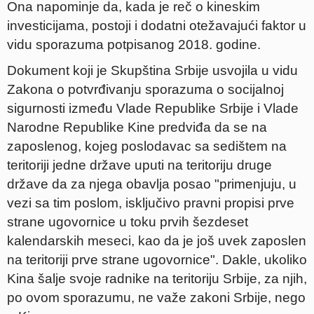
Ona napominje da, kada je reč o kineskim
investicijama, postoji i dodatni otežavajući faktor u
vidu sporazuma potpisanog 2018. godine.
Dokument koji je Skupština Srbije usvojila u vidu
Zakona o potvrđivanju sporazuma o socijalnoj
sigurnosti između Vlade Republike Srbije i Vlade
Narodne Republike Kine predviđa da se na
zaposlenog, kojeg poslodavac sa sedištem na
teritoriji jedne države uputi na teritoriju druge
države da za njega obavlja posao "primenjuju, u
vezi sa tim poslom, isključivo pravni propisi prve
strane ugovornice u toku prvih šezdeset
kalendarskih meseci, kao da je još uvek zaposlen
na teritoriji prve strane ugovornice". Dakle, ukoliko
Kina šalje svoje radnike na teritoriju Srbije, za njih,
po ovom sporazumu, ne važe zakoni Srbije, nego