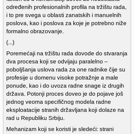
određenih profesionalnih profila na tržištu rada,
i to pre svega u oblasti zanatskih i manuelnih
poslova, kao i poslova za koje je potrebno niže
formalno obrazovanje.
(...)
Poremećaji na tržištu rada dovode do stvaranja
dva procesa koji se odvijaju paralelno –
poboljšanja uslova rada za one radnike čije su
profesije u domenu visoke potražnje a male
ponude, kao i do uvoza radne snage iz drugih
država. Potonji proces doveo je do pojave još
jednog veoma specifičnog modela radne
eksploatacije stranih državljana koji dolaze na
rad u Republiku Srbiju.
Mehanizam koji se koristi je sledeći: strani