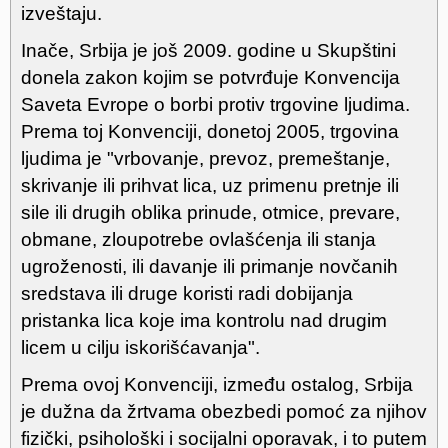
izveštaju.
Inače, Srbija je još 2009. godine u Skupštini
donela zakon kojim se potvrđuje Konvencija
Saveta Evrope o borbi protiv trgovine ljudima.
Prema toj Konvenciji, donetoj 2005, trgovina
ljudima je "vrbovanje, prevoz, premeštanje,
skrivanje ili prihvat lica, uz primenu pretnje ili
sile ili drugih oblika prinude, otmice, prevare,
obmane, zloupotrebe ovlašćenja ili stanja
ugroženosti, ili davanje ili primanje novčanih
sredstava ili druge koristi radi dobijanja
pristanka lica koje ima kontrolu nad drugim
licem u cilju iskorišćavanja".
Prema ovoj Konvenciji, između ostalog, Srbija
je dužna da žrtvama obezbedi pomoć za njihov
fizički, psihološki i socijalni oporavak, i to putem