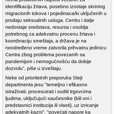
identifikaciju žrtava, posebno izostaje skrining
migracionih tokova i pojedinaca/ki uključenih u
prodaju seksualnih usluga. Centru i dalje
nedostaje sredstava, resursa i osoblja
potrebnog za adekvatnu procenu žrtava i
koordinaciju smeštaja, a država je na
neodređeno vreme zatvorila prihvatnu jedinicu
Centra zbog problema povezanih sa
pandemijom i nemogućnošću da dobije
dozvolu", piše u izveštaju.
Neke od prioritetnih preporuka Stejt
departmenta jesu "temeljno i efikasno
istraživati, procesuirati i suditi trgovcima
ljudima, uključujući saučesnike (bili oni i
predstavnici institucija ili vlasti), uz izricanje
adekvatnih kazni", "povećati napore ka