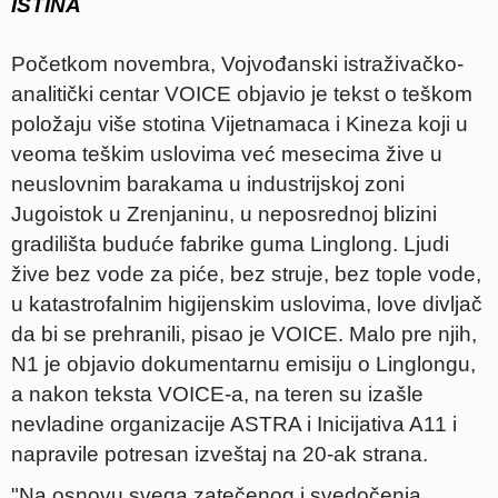
ISTINA
Početkom novembra, Vojvođanski istraživačko-
analitički centar VOICE objavio je tekst o teškom
položaju više stotina Vijetnamaca i Kineza koji u
veoma teškim uslovima već mesecima žive u
neuslovnim barakama u industrijskoj zoni
Jugoistok u Zrenjaninu, u neposrednoj blizini
gradilišta buduće fabrike guma Linglong. Ljudi
žive bez vode za piće, bez struje, bez tople vode,
u katastrofalnim higijenskim uslovima, love divljač
da bi se prehranili, pisao je VOICE. Malo pre njih,
N1 je objavio dokumentarnu emisiju o Linglongu,
a nakon teksta VOICE-a, na teren su izašle
nevladine organizacije ASTRA i Inicijativa A11 i
napravile potresan izveštaj na 20-ak strana.
"Na osnovu svega zatečenog i svedočenja