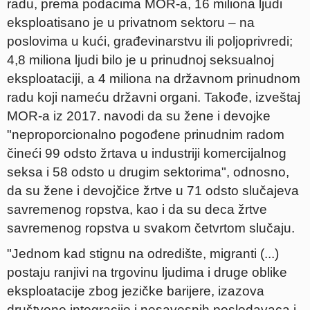
radu, prema podacima MOR-a, 16 miliona ljudi
eksploatisano je u privatnom sektoru – na
poslovima u kući, građevinarstvu ili poljoprivredi;
4,8 miliona ljudi bilo je u prinudnoj seksualnoj
eksploataciji, a 4 miliona na državnom prinudnom
radu koji nameću državni organi. Takođe, izveštaj
MOR-a iz 2017. navodi da su žene i devojke
"neproporcionalno pogođene prinudnim radom
čineći 99 odsto žrtava u industriji komercijalnog
seksa i 58 odsto u drugim sektorima", odnosno,
da su žene i devojčice žrtve u 71 odsto slučajeva
savremenog ropstva, kao i da su deca žrtve
savremenog ropstva u svakom četvrtom slučaju.
"Jednom kad stignu na odredište, migranti (...)
postaju ranjivi na trgovinu ljudima i druge oblike
eksploatacije zbog jezičke barijere, izazova
društvene integracije i nesavesnih poslodavaca i