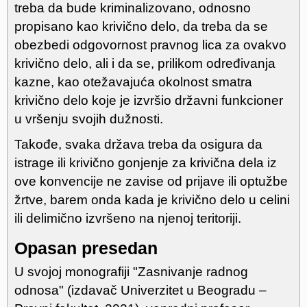
treba da bude kriminalizovano, odnosno
propisano kao krivično delo, da treba da se
obezbedi odgovornost pravnog lica za ovakvo
krivično delo, ali i da se, prilikom određivanja
kazne, kao otežavajuća okolnost smatra
krivično delo koje je izvršio državni funkcioner
u vršenju svojih dužnosti.
Takođe, svaka država treba da osigura da
istrage ili krivično gonjenje za krivična dela iz
ove konvencije ne zavise od prijave ili optužbe
žrtve, barem onda kada je krivično delo u celini
ili delimično izvršeno na njenoj teritoriji.
Opasan presedan
U svojoj monografiji "Zasnivanje radnog
odnosa" (izdavač Univerzitet u Beogradu –