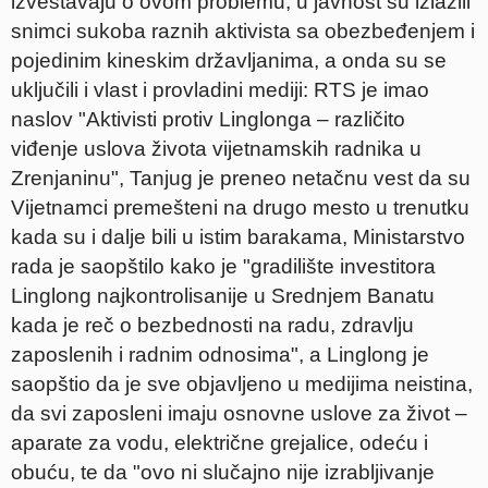
izveštavaju o ovom problemu, u javnost su izlazili
snimci sukoba raznih aktivista sa obezbeđenjem i
pojedinim kineskim državljanima, a onda su se
uključili i vlast i provladini mediji: RTS je imao
naslov "Aktivisti protiv Linglonga – različito
viđenje uslova života vijetnamskih radnika u
Zrenjaninu", Tanjug je preneo netačnu vest da su
Vijetnamci premešteni na drugo mesto u trenutku
kada su i dalje bili u istim barakama, Ministarstvo
rada je saopštilo kako je "gradilište investitora
Linglong najkontrolisanije u Srednjem Banatu
kada je reč o bezbednosti na radu, zdravlju
zaposlenih i radnim odnosima", a Linglong je
saopštio da je sve objavljeno u medijima neistina,
da svi zaposleni imaju osnovne uslove za život –
aparate za vodu, električne grejalice, odeću i
obuću, te da "ovo ni slučajno nije izrabljivanje