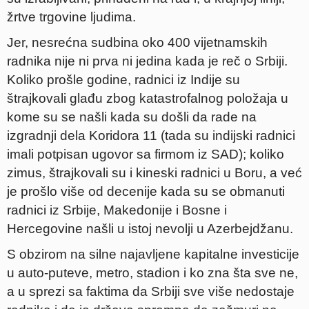
žrtve trgovine ljudima.
Jer, nesrećna sudbina oko 400 vijetnamskih
radnika nije ni prva ni jedina kada je reč o Srbiji.
Koliko prošle godine, radnici iz Indije su
štrajkovali glađu zbog katastrofalnog položaja u
kome su se našli kada su došli da rade na
izgradnji dela Koridora 11 (tada su indijski radnici
imali potpisan ugovor sa firmom iz SAD); koliko
zimus, štrajkovali su i kineski radnici u Boru, a već
je prošlo više od decenije kada su se obmanuti
radnici iz Srbije, Makedonije i Bosne i
Hercegovine našli u istoj nevolji u Azerbejdžanu.
S obzirom na silne najavljene kapitalne investicije
u auto-puteve, metro, stadion i ko zna šta sve ne,
a u sprezi sa faktima da Srbiji sve više nedostaje