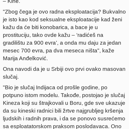
– Kine.
"Zbog čega je ovo radna eksploatacija? Bukvalno
je isto kao kod seksualne eksploatacije kad ženi
kažu da će biti konobarica, a bace je u
prostituciju, tako ovde kažu – ‘radićeš na
gradilištu za 900 evra’, a onda mu daju za jedan
mesec 700 evra, pa dva meseca ništa", kaže
Marija Anđelković.
Ona navodi da je u Srbiji ovo prvi ovako masovan
slučaj.
"Bio je slučaj Indijaca od prošle godine, po
potpuno istom modelu. Takođe, postojao je slučaj
Kineza koji su štrajkovali u Boru, gde sve ukazuje
da su kineski radnici bili žrtve najgrubljeg kršenja
ljudskih i radnih prava, i da se ponovo susrećemo
sa esploatatorskom praksom poslodavaca. Ono