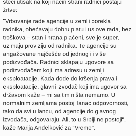
steći utisak na koji način strani radnici postaju
žrtve:
"Vrbovanje rade agencije u zemlji porekla
radnika, obećavaju dobru platu i uslove rada, bez
troškova – stan i hrana plaćeni, sve je super,
uzimaju proviziju od radnika. Te agencije su
angažovane najčešće od jednog ili više
podizvođača. Radnici sklapaju ugovore sa
podizvođačem koji ima adresu u zemlji
eksploatacije. Kada dođe do kršenja prava i
eksploatacije, glavni izvođač koji ima ugovor sa
državom kaže – mi sa tim ništa nemamo. U
normalnim zemljama postoji lanac odgovornosti,
tako da svi u lancu, od agencije do glavnog
izvođača, odgovaraju. Ali, to u Srbiji ne postoji",
kaže Marija Anđelković za "Vreme".