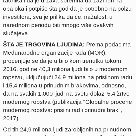
radnika i da je država spremna da zažmuri na
oba oka i potpiše šta god da je potrebno na polzu
investitora, sva je prilika da će, nažalost, u
narednom periodu biti mnogo više ovakvih
slučajeva.
ŠTA JE TRGOVINA LJUDIMA:
Prema podacima
Međunarodne organizacije rada (MOR),
procenjuje se da je u bilo kom trenutku tokom
2016. godine 40,3 miliona ljudi bilo u modernom
ropstvu, uključujući 24,9 miliona na prisilnom radu
i 15,4 miliona u prinudnim brakovima, odnosno,
da na svakih 1.000 ljudi na svetu dolazi 5,4 žrtve
modernog ropstva (publikacija "Globalne procene
modernog ropstva: prisilni rad i prinudni brak",
2017).
Od tih 24,9 miliona ljudi zarobljenih na prinudnom