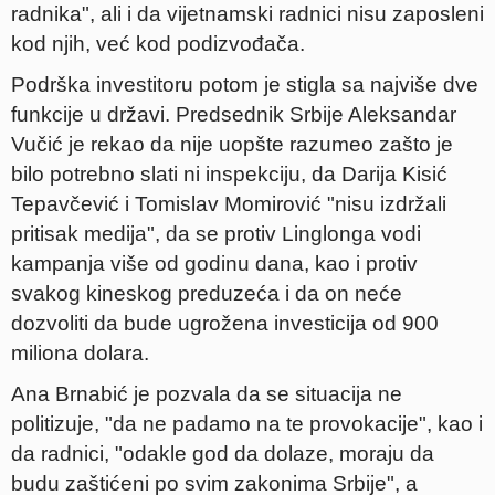
radnika", ali i da vijetnamski radnici nisu zaposleni
kod njih, već kod podizvođača.
Podrška investitoru potom je stigla sa najviše dve
funkcije u državi. Predsednik Srbije Aleksandar
Vučić je rekao da nije uopšte razumeo zašto je
bilo potrebno slati ni inspekciju, da Darija Kisić
Tepavčević i Tomislav Momirović "nisu izdržali
pritisak medija", da se protiv Linglonga vodi
kampanja više od godinu dana, kao i protiv
svakog kineskog preduzeća i da on neće
dozvoliti da bude ugrožena investicija od 900
miliona dolara.
Ana Brnabić je pozvala da se situacija ne
politizuje, "da ne padamo na te provokacije", kao i
da radnici, "odakle god da dolaze, moraju da
budu zaštićeni po svim zakonima Srbije", a