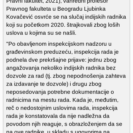
Pravni fakultet, 2021), vanredni profesor
Pravnog fakulteta u Beogradu Ljubinka
Kovačević osvrće se na slučaj indijskih radnika
koji su početkom 2020. štrajkovali zbog loših
uslova u kojima su se našli.
"Po obavljenom inspekcijskom nadzoru u
građevinskom preduzeću, inspekcija rada je
podnela dve prekršajne prijave: jednu zbog
angažovanja nekoliko indijskih radnika bez
dozvole za rad (tj. zbog nepodnošenja zahteva
za izdavanje te dozvole) i drugu zbog
neposedovanja potrebne dokumentacije o
radnicima na mestu rada. Kada je, međutim,
reč o nedostojnim uslovima rada, inspekcija
rada je konstatovala da nije nadležna da
povodom njih reaguje, s obrazloženjem da se
na ove radnike, u skladu s ugovorima na