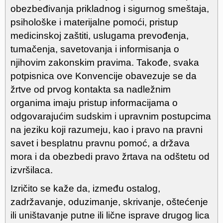
obezbeđivanja prikladnog i sigurnog smeštaja,
psihološke i materijalne pomoći, pristup
medicinskoj zaštiti, uslugama prevođenja,
tumačenja, savetovanja i informisanja o
njihovim zakonskim pravima. Takođe, svaka
potpisnica ove Konvencije obavezuje se da
žrtve od prvog kontakta sa nadležnim
organima imaju pristup informacijama o
odgovarajućim sudskim i upravnim postupcima
na jeziku koji razumeju, kao i pravo na pravni
savet i besplatnu pravnu pomoć, a država
mora i da obezbedi pravo žrtava na odštetu od
izvršilaca.
Izričito se kaže da, između ostalog,
zadržavanje, oduzimanje, skrivanje, oštećenje
ili uništavanje putne ili lične isprave drugog lica