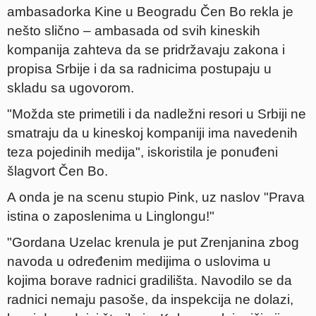
ambasadorka Kine u Beogradu Čen Bo rekla je
nešto slično – ambasada od svih kineskih
kompanija zahteva da se pridržavaju zakona i
propisa Srbije i da sa radnicima postupaju u
skladu sa ugovorom.
"Možda ste primetili i da nadležni resori u Srbiji ne
smatraju da u kineskoj kompaniji ima navedenih
teza pojedinih medija", iskoristila je ponuđeni
šlagvort Čen Bo.
A onda je na scenu stupio Pink, uz naslov "Prava
istina o zaposlenima u Linglongu!"
"Gordana Uzelac krenula je put Zrenjanina zbog
navoda u određenim medijima o uslovima u
kojima borave radnici gradilišta. Navodilo se da
radnici nemaju pasoše, da inspekcija ne dolazi,