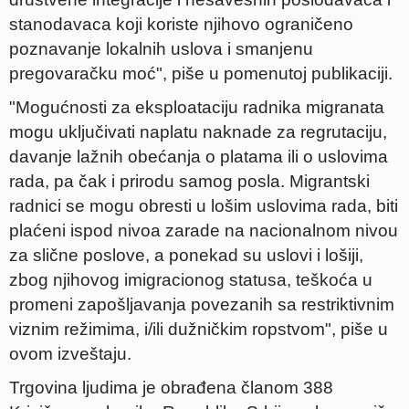
stanodavaca koji koriste njihovo ograničeno
poznavanje lokalnih uslova i smanjenu
pregovaračku moć", piše u pomenutoj publikaciji.
"Mogućnosti za eksploataciju radnika migranata
mogu uključivati naplatu naknade za regrutaciju,
davanje lažnih obećanja o platama ili o uslovima
rada, pa čak i prirodu samog posla. Migrantski
radnici se mogu obresti u lošim uslovima rada, biti
plaćeni ispod nivoa zarade na nacionalnom nivou
za slične poslove, a ponekad su uslovi i lošiji,
zbog njihovog imigracionog statusa, teškoća u
promeni zapošljavanja povezanih sa restriktivnim
viznim režimima, i/ili dužničkim ropstvom", piše u
ovom izveštaju.
Trgovina ljudima je obrađena članom 388