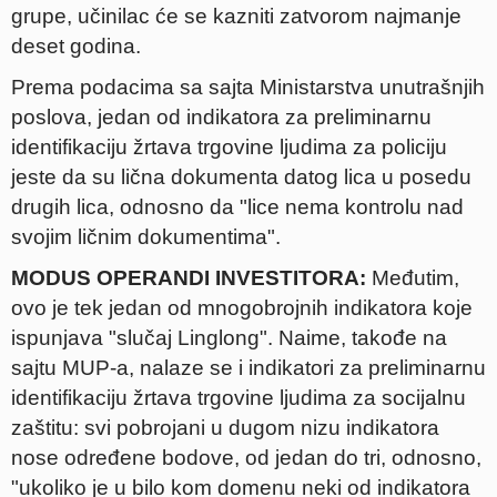
grupe, učinilac će se kazniti zatvorom najmanje
deset godina.
Prema podacima sa sajta Ministarstva unutrašnjih
poslova, jedan od indikatora za preliminarnu
identifikaciju žrtava trgovine ljudima za policiju
jeste da su lična dokumenta datog lica u posedu
drugih lica, odnosno da "lice nema kontrolu nad
svojim ličnim dokumentima".
MODUS OPERANDI INVESTITORA:
Međutim,
ovo je tek jedan od mnogobrojnih indikatora koje
ispunjava "slučaj Linglong". Naime, takođe na
sajtu MUP-a, nalaze se i indikatori za preliminarnu
identifikaciju žrtava trgovine ljudima za socijalnu
zaštitu: svi pobrojani u dugom nizu indikatora
nose određene bodove, od jedan do tri, odnosno,
"ukoliko je u bilo kom domenu neki od indikatora