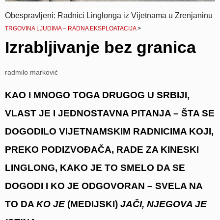
Obespravljeni: Radnici Linglonga iz Vijetnama u Zrenjaninu
TRGOVINA LJUDIMA – RADNA EKSPLOATACIJA
>
Izrabljivanje bez granica
radmilo marković
KAO I MNOGO TOGA DRUGOG U SRBIJI,
VLAST JE I JEDNOSTAVNA PITANJA – ŠTA SE
DOGODILO VIJETNAMSKIM RADNICIMA KOJI,
PREKO PODIZVOĐAČA, RADE ZA KINESKI
LINGLONG, KAKO JE TO SMELO DA SE
DOGODI I KO JE ODGOVORAN – SVELA NA
TO DA
KO JE
(MEDIJSKI)
JAČI, NJEGOVA JE