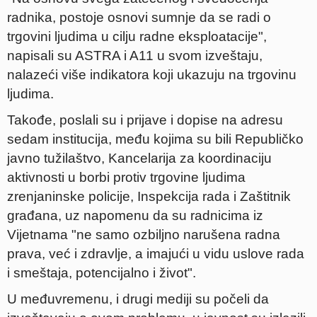
radnika, postoje osnovi sumnje da se radi o
trgovini ljudima u cilju radne eksploatacije",
napisali su ASTRA i A11 u svom izveštaju,
nalazeći više indikatora koji ukazuju na trgovinu
ljudima.
Takođe, poslali su i prijave i dopise na adresu
sedam institucija, među kojima su bili Republičko
javno tužilaštvo, Kancelarija za koordinaciju
aktivnosti u borbi protiv trgovine ljudima
zrenjaninske policije, Inspekcija rada i Zaštitnik
građana, uz napomenu da su radnicima iz
Vijetnama "ne samo ozbiljno narušena radna
prava, već i zdravlje, a imajući u vidu uslove rada
i smeštaja, potencijalno i život".
U međuvremenu, i drugi mediji su počeli da