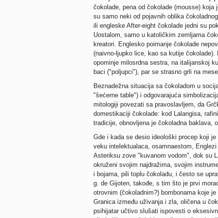
čokolade, pena od čokolade (mousse) koja j
su samo neki od pojavnih oblika čokoladnog g
ili engleske After-eight čokolade jedni su po
Uostalom, samo u katoličkim zemljama čokola
kreatori. Englesko poimanje čokolade nepov
(naivno-ljupko lice, kao sa kutije čokolade
opominje milosrdna sestra, na italijanskoj 
baci ("poljupci"), par se strasno grli na mese
Beznadežna situacija sa čokoladom u socij
"šećerne table") i odgovarajuća simbolizacij
mitologiji povezati sa pravoslavljem, da Grčk
domestikaciji čokolade: kod Lalangisa, rafin
tradicije, obnovljena je čokoladna baklava,
Gde i kada se desio ideološki procep koji je
veku intelektualaca, osamnaestom, Englezi s
Asteriksu zove "kuvanom vodom", dok su La
okruženi svojim najdražima, svojim instru
i bojama, pili toplu čokoladu, i često se upra
g. de Gijoten, takođe, s tim što je prvi mor
otrovnim (čokoladnim?) bombonama koje je po
Granica između uživanja i zla, oličena u čoko
psihijatar učtivo slušati ispovesti o eksesiv