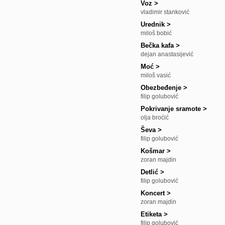
Voz
>
vladimir stanković
Urednik
>
miloš bobić
Bečka kafa
>
dejan anastasijević
Moć
>
miloš vasić
Obezbeđenje
>
filip golubović
Pokrivanje sramote
>
olja broćić
Ševa
>
filip golubović
Košmar
>
zoran majdin
Detlić
>
filip golubović
Koncert
>
zoran majdin
Etiketa
>
filip golubović