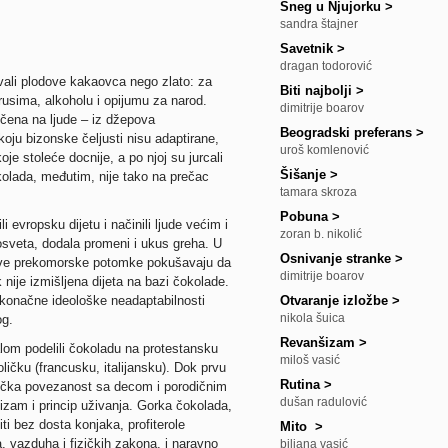
Sneg u Njujorku
>
sandra štajner
Savetnik
>
dragan todorović
vali plodove kakaovca nego zlato: za
Biti najbolji
>
irusima, alkoholu i opijumu za narod.
dimitrije boarov
ičena na ljude – iz džepova
Beogradski preferans
>
oju bizonske čeljusti nisu adaptirane,
uroš komlenović
oje stoleće docnije, a po njoj su jurcali
Šišanje
>
kolada, međutim, nije tako na prečac
tamara skroza
Pobuna
>
 evropsku dijetu i načinili ljude većim i
zoran b. nikolić
 osveta, dodala promeni i ukus greha. U
Osnivanje stranke
>
jihove prekomorske potomke pokušavaju da
dimitrije boarov
 nije izmišljena dijeta na bazi čokolade.
te konačne ideološke neadaptabilnosti
Otvaranje izložbe
>
nikola šuica
og.
Revanšizam
>
alom podelili čokoladu na protestansku
miloš vasić
ičku (francusku, italijansku). Dok prvu
Rutina
>
tička povezanost sa decom i porodičnim
dušan radulović
izam i princip uživanja. Gorka čokolada,
ti bez dosta konjaka, profiterole
Mito
>
a, vazduha i fizičkih zakona, i naravno
biljana vasić