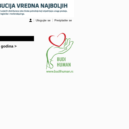
Ulogujte se
Pretplatite se
0 godina
>