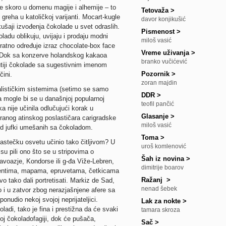
e skoro u domenu magije i alhemije – to
Tetovaža
>
reha u katoličkoj varijanti. Mocart-kugle
davor konjikušić
kušaji izvođenja čokolade u svet odraslih.
Pismenost
>
du oblikuju, uvijaju i prodaju modni
miloš vasić
ratno određuje izraz chocolate-box face
Vreme uživanja
>
). Dok sa konzerve holandskog kakaoa
branko vučićević
kutiji čokolade sa sugestivnim imenom
Pozornik
>
čini.
zoran majdin
alističkim sistemima (setimo se samo
DDR
>
a mogle bi se u današnjoj popularnoj
teofil pančić
a nije učinila odlučujući korak u
Glasanje
>
iranog atinskog poslastičara carigradske
miloš vasić
 od jufki umešanih sa čokoladom.
Toma
>
 astečku osvetu učinio tako čitljivom? U
uroš komlenović
u pili ono što se u stripovima o
Šah iz novina
>
voazje, Kondorse ili g-đa Viže-Lebren,
dimitrije boarov
mentima, mapama, epruvetama, četkicama
Ražanj
>
vo tako dali portretisati. Markiz de Sad,
nenad šebek
ao i u zatvor zbog nerazjašnjene afere sa
nudio nekoj svojoj neprijateljici.
Lak za nokte
>
ladi, tako je fina i prestižna da će svaki
tamara skroza
noj čokoladofagiji, dok će pušača,
Sač
>