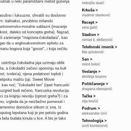
utirati u neki paramilitarni metod gušenja
nebojša spaić
Krkuša
>
nasušno i luksuzno, shvatili su doslovno
vladimir stanković
: italinaksi, prvobitno milanski
Recept
>
astronomsko-moralne sablazni (mazanje
vera galić
kost, daleko od koncepta greha). Najzad,
Stadion
>
li zanimanje "majstora-čokoladara", kao
nenad lj. stefanović
mogao da u anglosaksonskom epitetu za
Telefonski imenik
>
ranu bogova koja "govori", i koja večitu
filip golubović
San
>
 uskršnja čokoladna jaja uzimaju oblik
miloš bobić
eta, a čokoladni zečevi opominju na kult
Veslanje
>
st, tvrdoća), njena podatnost toploti i
dimitrije boarov
hetipsku maštu (up. Sweet Movie
Političarenje
>
 kao noć; "čokoladni ten" (opet francuski
dragana stanojević
 uzgred budi rečeno, francuska revolucija
i za krajnju nevolju (oprost greha?) i za
Tačka
>
olja broćić
no, izgleda da je neizbežno pomenuti i
amenimo domislice slikom iz sna. Iz
Podrum
>
putog lepotana koji je pre petsto godina
aleksandar ćirić
bela budala kinula u lice. A bio je tako
Tehnologija
>
uroš komlenović