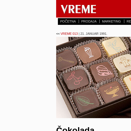
POČETNA
PRODAJA
MARKETING
RE
<<
VREME 013
| 21. JANUAR 1991.
Čokolada