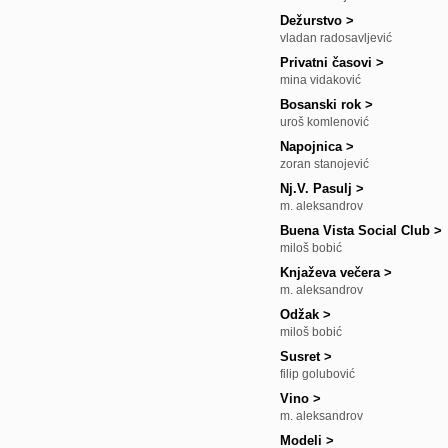
Dežurstvo
>
vladan radosavljević
Privatni časovi
>
mina vidaković
Bosanski rok
>
uroš komlenović
Napojnica
>
zoran stanojević
Nj.V. Pasulj
>
m. aleksandrov
Buena Vista Social Club
>
miloš bobić
Knjaževa večera
>
m. aleksandrov
Odžak
>
miloš bobić
Susret
>
filip golubović
Vino
>
m. aleksandrov
Modeli
>