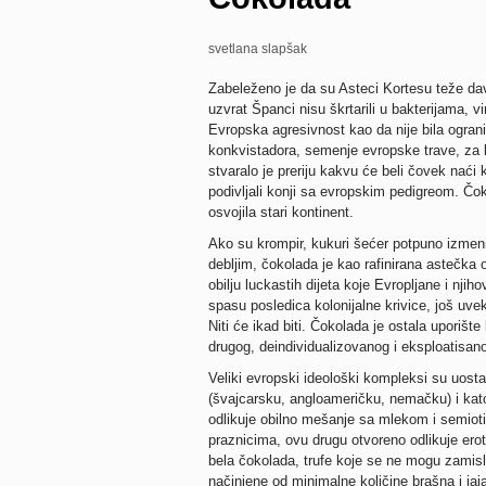
svetlana slapšak
Zabeleženo je da su Asteci Kortesu teže da
uzvrat Španci nisu škrtarili u bakterijama, v
Evropska agresivnost kao da nije bila ogran
konkvistadora, semenje evropske trave, za k
stvaralo je preriju kakvu će beli čovek naći k
podivljali konji sa evropskim pedigreom. Čo
osvojila stari kontinent.
Ako su krompir, kukuri šećer potpuno izmenili
debljim, čokolada je kao rafinirana astečka
obilju luckastih dijeta koje Evropljane i n
spasu posledica kolonijalne krivice, još uvek
Niti će ikad biti. Čokolada je ostala uporiš
drugog, deindividualizovanog i eksploatisan
Veliki evropski ideološki kompleksi su uost
(švajcarsku, angloameričku, nemačku) i katol
odlikuje obilno mešanje sa mlekom i semio
praznicima, ovu drugu otvoreno odlikuje erot
bela čokolada, trufe koje se ne mogu zamisli
načinjene od minimalne količine brašna i jaj