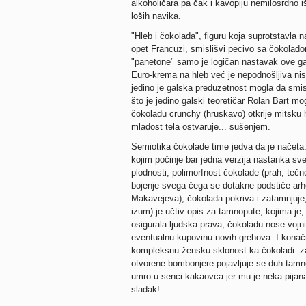
alkoholičara pa čak i kavopiju nemilosrdno iš
loših navika.
"Hleb i čokolada", figuru koja suprotstavla 
opet Francuzi, smislišvi pecivo sa čokoladom
"panetone" samo je logičan nastavak ove g
Euro-krema na hleb već je nepodnošljiva nis
jedino je galska preduzetnost mogla da smis
što je jedino galski teoretičar Rolan Bart 
čokoladu crunchy (hruskavo) otkrije mitsku h
mladost tela ostvaruje... sušenjem.
Semiotika čokolade time jedva da je načeta:
kojim počinje bar jedna verzija nastanka sv
plodnosti; polimorfnost čokolade (prah, tečno
bojenje svega čega se dotakne podstiče ar
Makavejeva); čokolada pokriva i zatamnjuje,
izum) je učtiv opis za tamnopute, kojima je,
osigurala ljudska prava; čokoladu nose vojnic
eventualnu kupovinu novih grehova. I konač
kompleksnu žensku sklonost ka čokoladi: z
otvorene bombonjere pojavljuje se duh tamno
umro u senci kakaovca jer mu je neka pijana 
sladak!