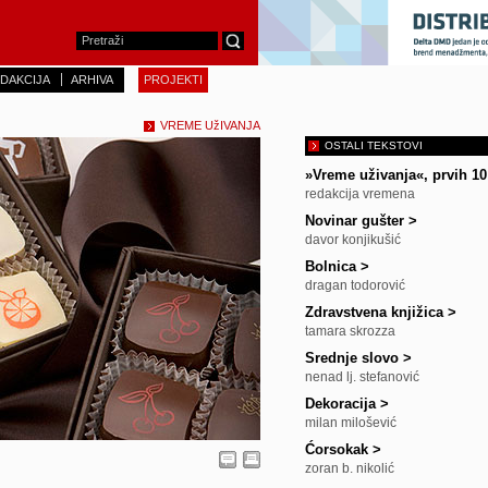
DAKCIJA
ARHIVA
PROJEKTI
VREME UžIVANJA
OSTALI TEKSTOVI
»Vreme uživanja«, prvih 1
redakcija vremena
Novinar gušter
>
davor konjikušić
Bolnica
>
dragan todorović
Zdravstvena knjižica
>
tamara skrozza
Srednje slovo
>
nenad lj. stefanović
Dekoracija
>
milan milošević
Ćorsokak
>
zoran b. nikolić