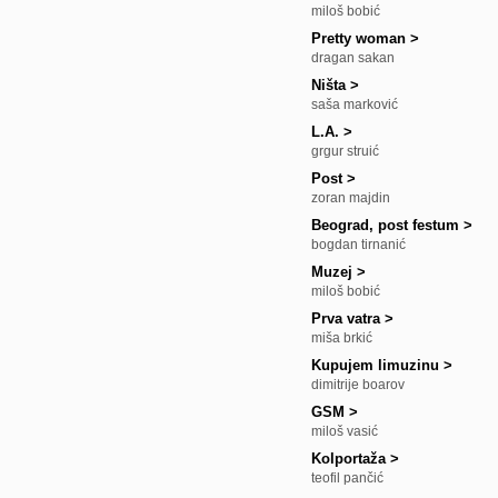
miloš bobić
Pretty woman
>
dragan sakan
Ništa
>
saša marković
L.A.
>
grgur struić
Post
>
zoran majdin
Beograd, post festum
>
bogdan tirnanić
Muzej
>
miloš bobić
Prva vatra
>
miša brkić
Kupujem limuzinu
>
dimitrije boarov
GSM
>
miloš vasić
Kolportaža
>
teofil pančić