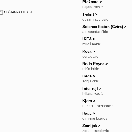
Pidžama
>
biljana vasić
ODŠTAMPAJ TEKST
T-shirt
>
dušan radulović
Science fiction (Gvira)
>
aleksandar ćirić
IKEA
>
miloš bobić
Kesa
>
vera galić
Rolls Royce
>
miša brkić
Deda
>
sonja ćirić
Inter-rejl
>
biljana vasić
Kjara
>
nenad lj. stefanović
Kauč
>
dimitrije boarov
Zemljak
>
zoran stanojević