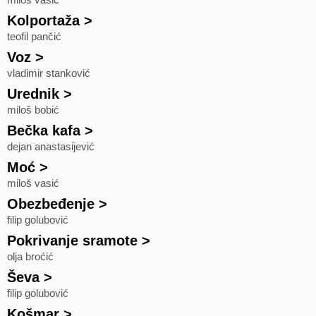
miloš vasić
Kolportaža
>
teofil pančić
Voz
>
vladimir stanković
Urednik
>
miloš bobić
Bečka kafa
>
dejan anastasijević
Moć
>
miloš vasić
Obezbeđenje
>
filip golubović
Pokrivanje sramote
>
olja broćić
Ševa
>
filip golubović
Košmar
>