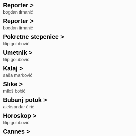
Reporter
>
bogdan tirnanić
Reporter
>
bogdan tirnanić
Pokretne stepenice
>
filip golubović
Umetnik
>
filip golubović
Kalaj
>
saša marković
Slike
>
miloš bobić
Bubanj potok
>
aleksandar ćirić
Horoskop
>
filip golubović
Cannes
>