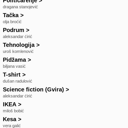
Političarenje
>
dragana stanojević
Tačka
>
olja broćić
Podrum
>
aleksandar ćirić
Tehnologija
>
uroš komlenović
Pidžama
>
biljana vasić
T-shirt
>
dušan radulović
Science fiction (Gvira)
>
aleksandar ćirić
IKEA
>
miloš bobić
Kesa
>
vera galić