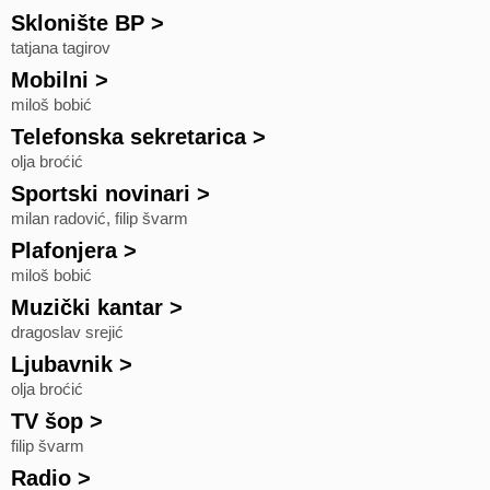
Sklonište BP
>
tatjana tagirov
Mobilni
>
miloš bobić
Telefonska sekretarica
>
olja broćić
Sportski novinari
>
milan radović, filip švarm
Plafonjera
>
miloš bobić
Muzički kantar
>
dragoslav srejić
Ljubavnik
>
olja broćić
TV šop
>
filip švarm
Radio
>