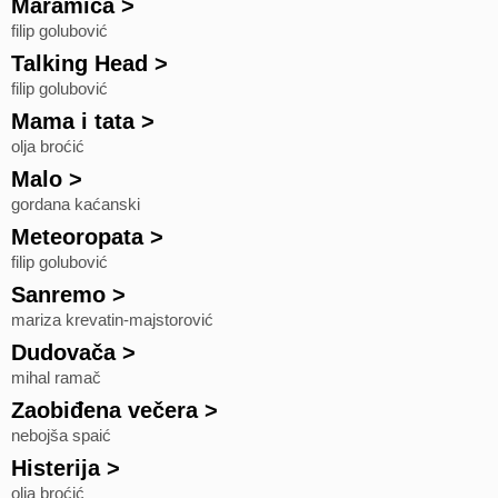
Maramica
>
filip golubović
Talking Head
>
filip golubović
Mama i tata
>
olja broćić
Malo
>
gordana kaćanski
Meteoropata
>
filip golubović
Sanremo
>
mariza krevatin-majstorović
Dudovača
>
mihal ramač
Zaobiđena večera
>
nebojša spaić
Histerija
>
olja broćić