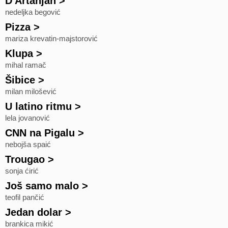
D'Artanjan
>
nedeljka begović
Pizza
>
mariza krevatin-majstorović
Klupa
>
mihal ramač
Šibice
>
milan milošević
U latino ritmu
>
lela jovanović
CNN na Pigalu
>
nebojša spaić
Trougao
>
sonja ćirić
Još samo malo
>
teofil pančić
Jedan dolar
>
brankica mikić