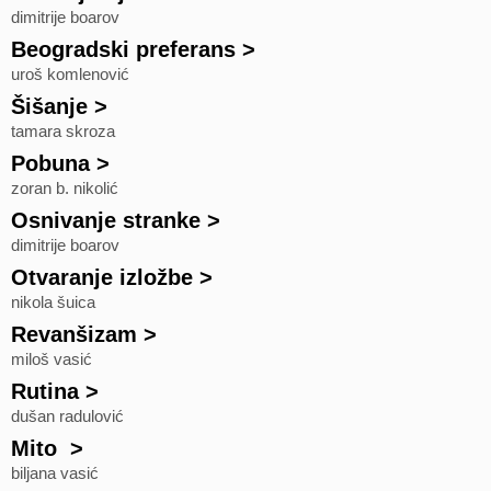
dimitrije boarov
Beogradski preferans
>
uroš komlenović
Šišanje
>
tamara skroza
Pobuna
>
zoran b. nikolić
Osnivanje stranke
>
dimitrije boarov
Otvaranje izložbe
>
nikola šuica
Revanšizam
>
miloš vasić
Rutina
>
dušan radulović
Mito
>
biljana vasić