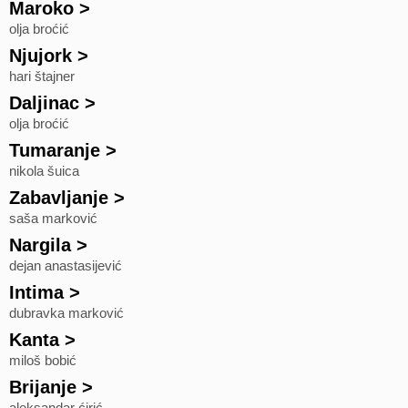
Maroko
>
olja broćić
Njujork
>
hari štajner
Daljinac
>
olja broćić
Tumaranje
>
nikola šuica
Zabavljanje
>
saša marković
Nargila
>
dejan anastasijević
Intima
>
dubravka marković
Kanta
>
miloš bobić
Brijanje
>