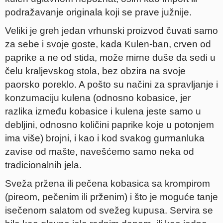
podražavanje originala koji se prave južnije.
Veliki je greh jedan vrhunski proizvod čuvati samo
za sebe i svoje goste, kada Kulen-ban, crven od
paprike a ne od stida, može mirne duše da sedi u
čelu kraljevskog stola, bez obzira na svoje
paorsko poreklo. A pošto su načini za spravljanje i
konzumaciju kulena (odnosno kobasice, jer
razlika između kobasice i kulena jeste samo u
debljini, odnosno količini paprike koje u potonjem
ima više) brojni, i kao i kod svakog gurmanluka
zavise od mašte, navešćemo samo neka od
tradicionalnih jela.
Sveža pržena ili pečena kobasica sa krompirom
(pireom, pečenim ili prženim) i što je moguće tanje
isečenom salatom od svežeg kupusa. Servira se