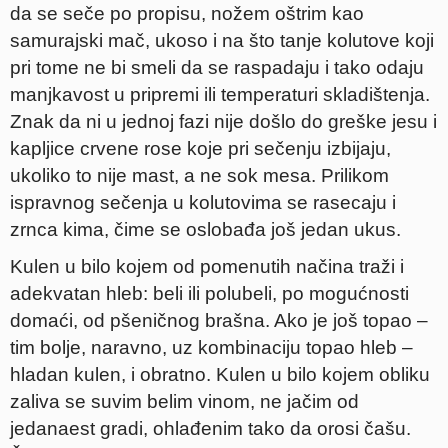
da se seče po propisu, nožem oštrim kao
samurajski mač, ukoso i na što tanje kolutove koji
pri tome ne bi smeli da se raspadaju i tako odaju
manjkavost u pripremi ili temperaturi skladištenja.
Znak da ni u jednoj fazi nije došlo do greške jesu i
kapljice crvene rose koje pri sečenju izbijaju,
ukoliko to nije mast, a ne sok mesa. Prilikom
ispravnog sečenja u kolutovima se rasecaju i
zrnca kima, čime se oslobađa još jedan ukus.
Kulen u bilo kojem od pomenutih načina traži i
adekvatan hleb: beli ili polubeli, po mogućnosti
domaći, od pšeničnog brašna. Ako je još topao –
tim bolje, naravno, uz kombinaciju topao hleb –
hladan kulen, i obratno. Kulen u bilo kojem obliku
zaliva se suvim belim vinom, ne jačim od
jedanaest gradi, ohlađenim tako da orosi čašu.