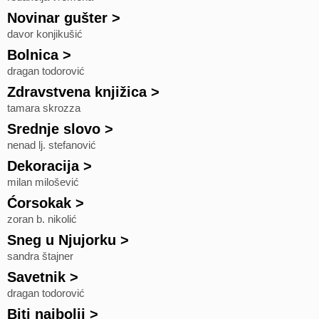
Novinar gušter
>
davor konjikušić
Bolnica
>
dragan todorović
Zdravstvena knjižica
>
tamara skrozza
Srednje slovo
>
nenad lj. stefanović
Dekoracija
>
milan milošević
Ćorsokak
>
zoran b. nikolić
Sneg u Njujorku
>
sandra štajner
Savetnik
>
dragan todorović
Biti najbolji
>