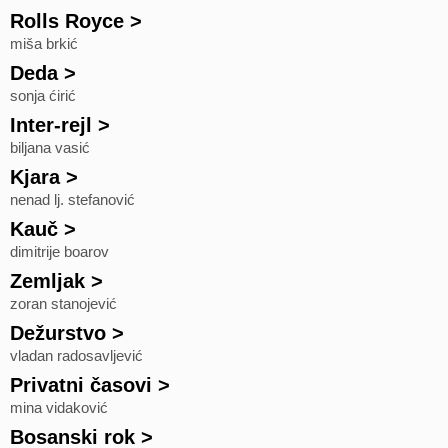
Rolls Royce
>
miša brkić
Deda
>
sonja ćirić
Inter-rejl
>
biljana vasić
Kjara
>
nenad lj. stefanović
Kauč
>
dimitrije boarov
Zemljak
>
zoran stanojević
Dežurstvo
>
vladan radosavljević
Privatni časovi
>
mina vidaković
Bosanski rok
>