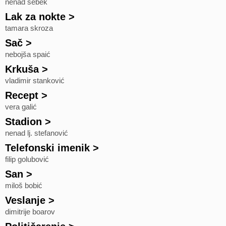
nenad šebek
Lak za nokte
>
tamara skroza
Sač
>
nebojša spaić
Krkuša
>
vladimir stanković
Recept
>
vera galić
Stadion
>
nenad lj. stefanović
Telefonski imenik
>
filip golubović
San
>
miloš bobić
Veslanje
>
dimitrije boarov