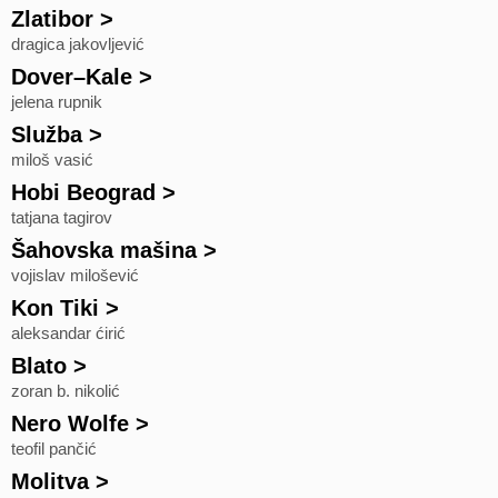
Zlatibor
>
dragica jakovljević
Dover–Kale
>
jelena rupnik
Služba
>
miloš vasić
Hobi Beograd
>
tatjana tagirov
Šahovska mašina
>
vojislav milošević
Kon Tiki
>
aleksandar ćirić
Blato
>
zoran b. nikolić
Nero Wolfe
>
teofil pančić
Molitva
>