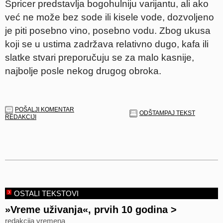
Špricer predstavlja bogohulniju varijantu, ali ako
već ne može bez sode ili kisele vode, dozvoljeno
je piti posebno vino, posebno vodu. Zbog ukusa
koji se u ustima zadržava relativno dugo, kafa ili
slatke stvari preporučuju se za malo kasnije,
najbolje posle nekog drugog obroka.
POŠALJI KOMENTAR
ODŠTAMPAJ TEKST
REDAKCIJI
OSTALI TEKSTOVI
»Vreme uživanja«, prvih 10 godina
>
redakcija vremena