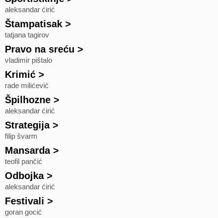
aleksandar ćirić
Štampatisak
>
tatjana tagirov
Pravo na sreću
>
vladimir pištalo
Krimić
>
rade milićević
Špilhozne
>
aleksandar ćirić
Strategija
>
filip švarm
Mansarda
>
teofil pančić
Odbojka
>
aleksandar ćirić
Festivali
>
goran gocić