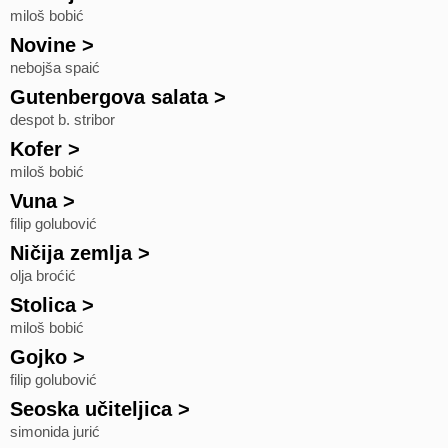
miloš bobić
Novine
>
nebojša spaić
Gutenbergova salata
>
despot b. stribor
Kofer
>
miloš bobić
Vuna
>
filip golubović
Ničija zemlja
>
olja broćić
Stolica
>
miloš bobić
Gojko
>
filip golubović
Seoska učiteljica
>
simonida jurić