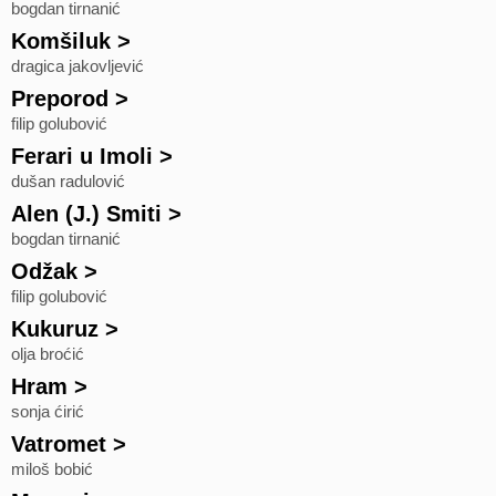
bogdan tirnanić
Komšiluk
>
dragica jakovljević
Preporod
>
filip golubović
Ferari u Imoli
>
dušan radulović
Alen (J.) Smiti
>
bogdan tirnanić
Odžak
>
filip golubović
Kukuruz
>
olja broćić
Hram
>
sonja ćirić
Vatromet
>
miloš bobić