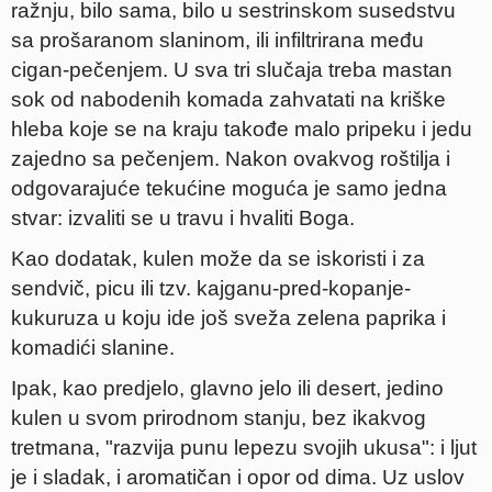
ražnju, bilo sama, bilo u sestrinskom susedstvu
sa prošaranom slaninom, ili infiltrirana među
cigan-pečenjem. U sva tri slučaja treba mastan
sok od nabodenih komada zahvatati na kriške
hleba koje se na kraju takođe malo pripeku i jedu
zajedno sa pečenjem. Nakon ovakvog roštilja i
odgovarajuće tekućine moguća je samo jedna
stvar: izvaliti se u travu i hvaliti Boga.
Kao dodatak, kulen može da se iskoristi i za
sendvič, picu ili tzv. kajganu-pred-kopanje-
kukuruza u koju ide još sveža zelena paprika i
komadići slanine.
Ipak, kao predjelo, glavno jelo ili desert, jedino
kulen u svom prirodnom stanju, bez ikakvog
tretmana, "razvija punu lepezu svojih ukusa": i ljut
je i sladak, i aromatičan i opor od dima. Uz uslov