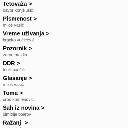
Tetovaža
>
davor konjikušić
Pismenost
>
miloš vasić
Vreme uživanja
>
branko vučićević
Pozornik
>
zoran majdin
DDR
>
teofil pančić
Glasanje
>
miloš vasić
Toma
>
uroš komlenović
Šah iz novina
>
dimitrije boarov
Ražanj
>