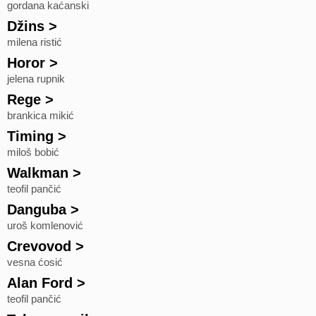
gordana kaćanski
Džins
>
milena ristić
Horor
>
jelena rupnik
Rege
>
brankica mikić
Timing
>
miloš bobić
Walkman
>
teofil pančić
Danguba
>
uroš komlenović
Crevovod
>
vesna ćosić
Alan Ford
>
teofil pančić