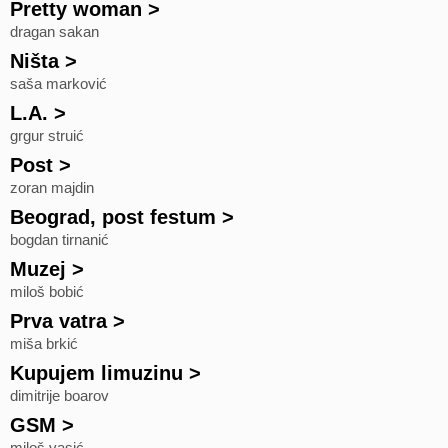
Pretty woman
>
dragan sakan
Ništa
>
saša marković
L.A.
>
grgur struić
Post
>
zoran majdin
Beograd, post festum
>
bogdan tirnanić
Muzej
>
miloš bobić
Prva vatra
>
miša brkić
Kupujem limuzinu
>
dimitrije boarov
GSM
>