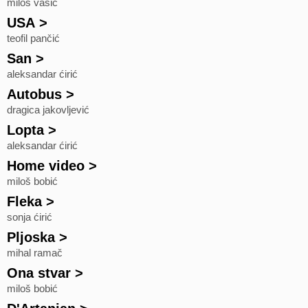
miloš vasić
USA
>
teofil pančić
San
>
aleksandar ćirić
Autobus
>
dragica jakovljević
Lopta
>
aleksandar ćirić
Home video
>
miloš bobić
Fleka
>
sonja ćirić
Pljoska
>
mihal ramač
Ona stvar
>
miloš bobić