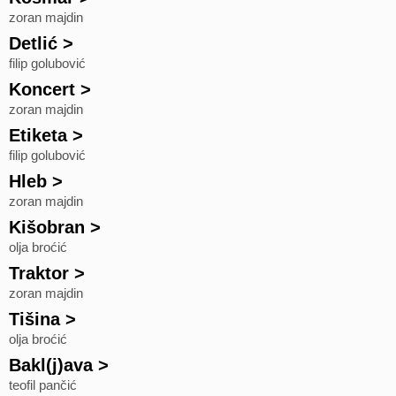
zoran majdin
Detlić
>
filip golubović
Koncert
>
zoran majdin
Etiketa
>
filip golubović
Hleb
>
zoran majdin
Kišobran
>
olja broćić
Traktor
>
zoran majdin
Tišina
>
olja broćić
Bakl(j)ava
>
teofil pančić