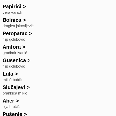
Papirići
>
vera varadi
Bolnica
>
dragica jakovljević
Petoparac
>
filip golubović
Amfora
>
gradimir ivanić
Gusenica
>
filip golubović
Lula
>
miloš bobić
Slučajevi
>
brankica mikić
Aber
>
olja broćić
Pušenje
>