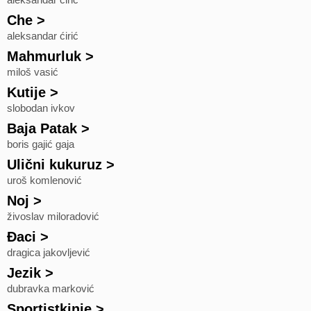
aleksandar ćirić
Che
>
aleksandar ćirić
Mahmurluk
>
miloš vasić
Kutije
>
slobodan ivkov
Baja Patak
>
boris gajić gaja
Ulični kukuruz
>
uroš komlenović
Noj
>
živoslav miloradović
Đaci
>
dragica jakovljević
Jezik
>
dubravka marković
Sportistkinje
>