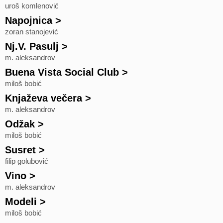
uroš komlenović
Napojnica
>
zoran stanojević
Nj.V. Pasulj
>
m. aleksandrov
Buena Vista Social Club
>
miloš bobić
Knjaževa večera
>
m. aleksandrov
Odžak
>
miloš bobić
Susret
>
filip golubović
Vino
>
m. aleksandrov
Modeli
>
miloš bobić