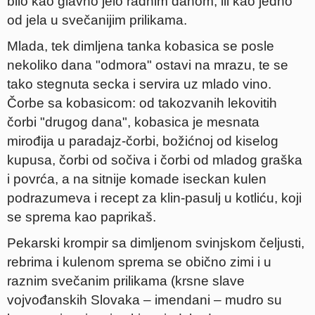
bilo kao glavno jelo radnim danom, ili kao jedno
od jela u svečanijim prilikama.
Mlada, tek dimljena tanka kobasica se posle
nekoliko dana "odmora" ostavi na mrazu, te se
tako stegnuta secka i servira uz mlado vino.
Čorbe sa kobasicom: od takozvanih lekovitih
čorbi "drugog dana", kobasica je mesnata
mirođija u paradajz-čorbi, božićnoj od kiselog
kupusa, čorbi od sočiva i čorbi od mladog graška
i povrća, a na sitnije komade iseckan kulen
podrazumeva i recept za klin-pasulj u kotliću, koji
se sprema kao paprikaš.
Pekarski krompir sa dimljenom svinjskom čeljusti,
rebrima i kulenom sprema se obično zimi i u
raznim svečanim prilikama (krsne slave
vojvođanskih Slovaka – imendani – mudro su