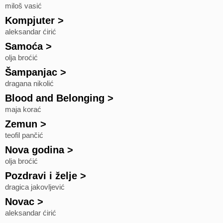
miloš vasić
Kompjuter
>
aleksandar ćirić
Samoća
>
olja broćić
Šampanjac
>
dragana nikolić
Blood and Belonging
>
maja korać
Zemun
>
teofil pančić
Nova godina
>
olja broćić
Pozdravi i želje
>
dragica jakovljević
Novac
>
aleksandar ćirić