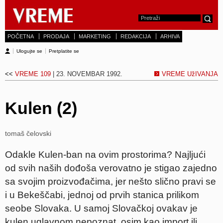
POČETNA
PRODAJA
MARKETING
REDAKCIJA
ARHIVA
Ulogujte se
Pretplatite se
<<
VREME 109
| 23. NOVEMBAR 1992.
VREME UžIVANJA
Kulen (2)
tomaš čelovski
Odakle Kulen-ban na ovim prostorima? Najljući
od svih naših dođoša verovatno je stigao zajedno
sa svojim proizvođačima, jer nešto slično pravi se
i u Bekeščabi, jednoj od prvih stanica prilikom
seobe Slovaka. U samoj Slovačkoj ovakav je
kulen uglavnom nepoznat, osim kao import ili