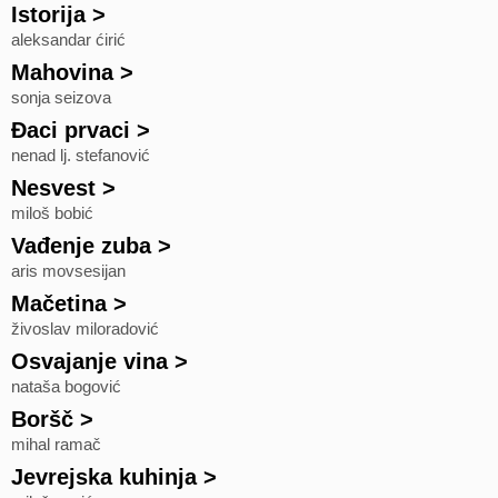
Istorija
>
aleksandar ćirić
Mahovina
>
sonja seizova
Đaci prvaci
>
nenad lj. stefanović
Nesvest
>
miloš bobić
Vađenje zuba
>
aris movsesijan
Mačetina
>
živoslav miloradović
Osvajanje vina
>
nataša bogović
Boršč
>
mihal ramač
Jevrejska kuhinja
>