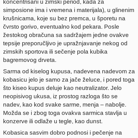
koncentrisani u zimski period, kada za
simposione ima i vremena i materijala), u glinenim
krušnicama, koje su bez premca, u šporetu na
čvrsto gorivo, eventualno kod pekara. Posle
žestokog obračuna sa sadržajem jedne ovakve
tepsije preporučljivo je upražnjavanje nekog od
zimskih sportova ili sečenje pola kubika
bagremovog drveta.
Sarma od kiselog kupusa, nadevena nadevom za
kobasicu jelo je samo za jače želuce, i pored toga
što kiseo kupus deluje kao neutralizator. Jelo
neopisivog ukusa, iz prostog razloga što se
nadev, kao kod svake sarme, menja – nabolje.
Možda se i zbog toga ovakva sarmica stavlja u
konzerve ili odlaže u tegle, kao dunst.
Kobasica sasvim dobro podnosi i pečenje na