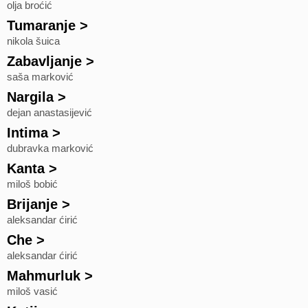
olja broćić
Tumaranje
>
nikola šuica
Zabavljanje
>
saša marković
Nargila
>
dejan anastasijević
Intima
>
dubravka marković
Kanta
>
miloš bobić
Brijanje
>
aleksandar ćirić
Che
>
aleksandar ćirić
Mahmurluk
>
miloš vasić