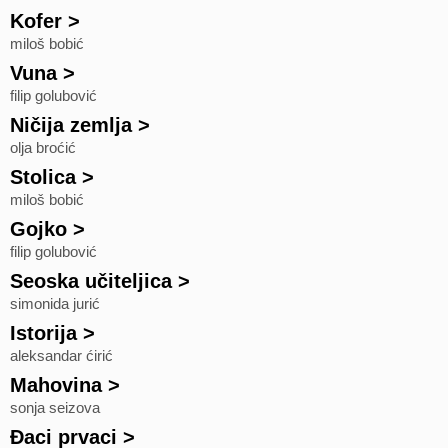
Kofer
>
miloš bobić
Vuna
>
filip golubović
Ničija zemlja
>
olja broćić
Stolica
>
miloš bobić
Gojko
>
filip golubović
Seoska učiteljica
>
simonida jurić
Istorija
>
aleksandar ćirić
Mahovina
>
sonja seizova
Đaci prvaci
>