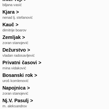
biljana vasić
Kjara
>
nenad lj. stefanović
Kauč
>
dimitrije boarov
Zemljak
>
zoran stanojević
Dežurstvo
>
vladan radosavljević
Privatni časovi
>
mina vidaković
Bosanski rok
>
uroš komlenović
Napojnica
>
zoran stanojević
Nj.V. Pasulj
>
m. aleksandrov