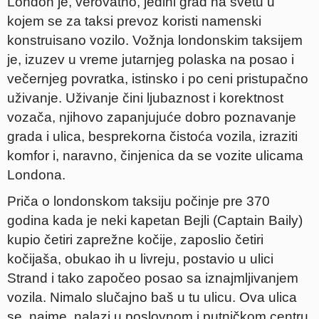
London je, verovatno, jedini grad na svetu u
kojem se za taksi prevoz koristi namenski
konstruisano vozilo. Vožnja londonskim taksijem
je, izuzev u vreme jutarnjeg polaska na posao i
večernjeg povratka, istinsko i po ceni pristupačno
uživanje. Uživanje čini ljubaznost i korektnost
vozača, njihovo zapanjujuće dobro poznavanje
grada i ulica, besprekorna čistoća vozila, izraziti
komfor i, naravno, činjenica da se vozite ulicama
Londona.
Priča o londonskom taksiju počinje pre 370
godina kada je neki kapetan Bejli (Captain Baily)
kupio četiri zaprežne kočije, zaposlio četiri
kočijaša, obukao ih u livreju, postavio u ulici
Strand i tako započeo posao sa iznajmljivanjem
vozila. Nimalo slučajno baš u tu ulicu. Ova ulica
se, naime, nalazi u poslovnom i putničkom centru