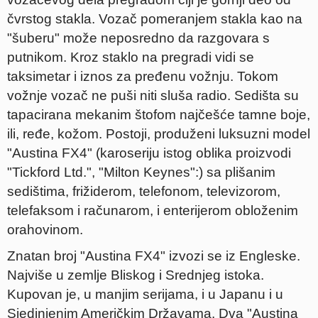
čvrstog stakla. Vozač pomeranjem stakla kao na
"šuberu" može neposredno da razgovara s
putnikom. Kroz staklo na pregradi vidi se
taksimetar i iznos za pređenu vožnju. Tokom
vožnje vozač ne puši niti sluša radio. Sedišta su
tapacirana mekanim štofom najčešće tamne boje,
ili, ređe, kožom. Postoji, produženi luksuzni model
"Austina FX4" (karoseriju istog oblika proizvodi
"Tickford Ltd.", "Milton Keynes":) sa plišanim
sedištima, frižiderom, telefonom, televizorom,
telefaksom i računarom, i enterijerom obloženim
orahovinom.
Znatan broj "Austina FX4" izvozi se iz Engleske.
Najviše u zemlje Bliskog i Srednjeg istoka.
Kupovan je, u manjim serijama, i u Japanu i u
Sjedinjenim Američkim Državama. Dva "Austina