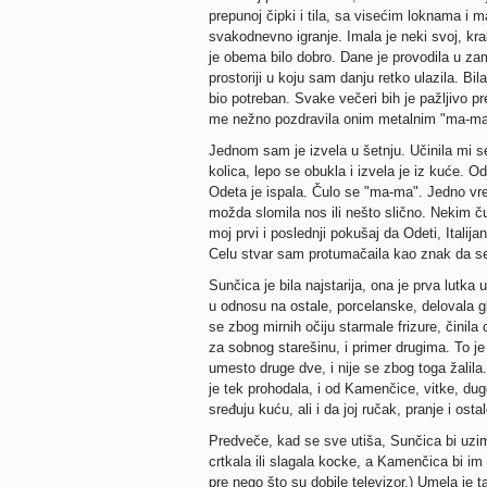
prepunoj čipki i tila, sa visećim loknama i
svakodnevno igranje. Imala je neki svoj, kra
je obema bilo dobro. Dane je provodila u z
prostoriji u koju sam danju retko ulazila. Bila
bio potreban. Svake večeri bih je pažljivo p
me nežno pozdravila onim metalnim "ma-ma
Jednom sam je izvela u šetnju. Učinila mi 
kolica, lepo se obukla i izvela je iz kuće. 
Odeta je ispala. Čulo se "ma-ma". Jedno vr
možda slomila nos ili nešto slično. Nekim čud
moj prvi i poslednji pokušaj da Odeti, Italijan
Celu stvar sam protumačaila kao znak da se 
Sunčica je bila najstarija, ona je prva lutka
u odnosu na ostale, porcelanske, delovala gl
se zbog mirnih očiju starmale frizure, činila
za sobnog starešinu, i primer drugima. To je 
umesto druge dve, i nije se zbog toga žalila
je tek prohodala, i od Kamenčice, vitke, d
sređuju kuću, ali i da joj ručak, pranje i osta
Predveče, kad se sve utiša, Sunčica bi uzima
crtkala ili slagala kocke, a Kamenčica bi im 
pre nego što su dobile televizor.) Umela je t