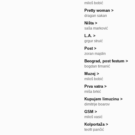
miloš bobić
Pretty woman
>
dragan sakan
Ništa
>
saša marković
L.A.
>
grgur struić
Post
>
zoran majdin
Beograd, post festum
>
bogdan tirnanić
Muzej
>
miloš bobić
Prva vatra
>
miša brkić
Kupujem limuzinu
>
dimitrije boarov
GSM
>
miloš vasić
Kolportaža
>
teofil pančić