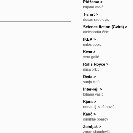
Pidžama
>
biljana vasić
T-shirt
>
dušan radulović
Science fiction (Gvira)
>
aleksandar ćirić
IKEA
>
miloš bobić
Kesa
>
vera galić
Rolls Royce
>
miša brkić
Deda
>
sonja ćirić
Inter-rejl
>
biljana vasić
Kjara
>
nenad lj. stefanović
Kauč
>
dimitrije boarov
Zemljak
>
zoran stanojević