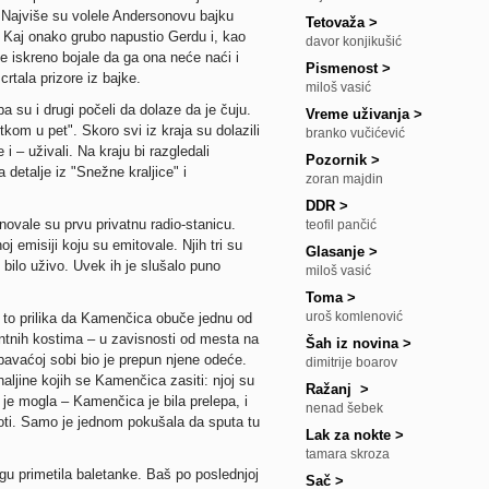
. Najviše su volele Andersonovu bajku
Tetovaža
>
e Kaj onako grubo napustio Gerdu i, kao
davor konjikušić
 iskreno bojale da ga ona neće naći i
Pismenost
>
crtala prizore iz bajke.
miloš vasić
a su i drugi počeli da dolaze da je čuju.
Vreme uživanja
>
kom u pet". Skoro svi iz kraja su dolazili
branko vučićević
 – uživali. Na kraju bi razgledali
Pozornik
>
detalje iz "Snežne kraljice" i
zoran majdin
DDR
>
novale su prvu privatnu radio-stanicu.
teofil pančić
j emisiji koju su emitovale. Njih tri su
Glasanje
>
e bilo uživo. Uvek ih je slušalo puno
miloš vasić
Toma
>
uroš komlenović
e to prilika da Kamenčica obuče jednu od
egantnih kostima – u zavisnosti od mesta na
Šah iz novina
>
spavaćoj sobi bio je prepun njene odeće.
dimitrije boarov
haljine kojih se Kamenčica zasiti: njoj su
Ražanj
>
a je mogla – Kamenčica je bila prelepa, i
nenad šebek
epoti. Samo je jednom pokušala da sputa tu
Lak za nokte
>
tamara skroza
gu primetila baletanke. Baš po poslednjoj
Sač
>