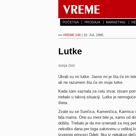
POČETNA
PRODAJA
MARKETING
RE
<<
VREME 246
| 10. JUL 1995.
Lutke
sonja ćirić
Ukrali su mi lutke. Jasno mi je šta će im telev
ali ne razumem šta će im moje lutke.
Kada sam saznala za celu stvar, nisam pomisl
trebalo u takvoj situaciji. Lutke je nemoguće
šteta.
Zvale su se Sunčica, Kamenčica, Karmica i
bila mama. One su meni bile ja, samo od dr
dobila. Trebalo je da me iznenadi za moj pet
nekoliko dana pre toga sakrivenu u velikoj k
izvesnoj princezi Odeti, liku iz nekakve deči