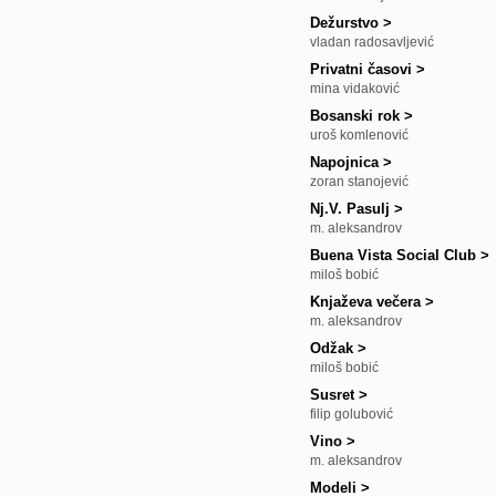
Dežurstvo
>
vladan radosavljević
Privatni časovi
>
mina vidaković
Bosanski rok
>
uroš komlenović
Napojnica
>
zoran stanojević
Nj.V. Pasulj
>
m. aleksandrov
Buena Vista Social Club
>
miloš bobić
Knjaževa večera
>
m. aleksandrov
Odžak
>
miloš bobić
Susret
>
filip golubović
Vino
>
m. aleksandrov
Modeli
>