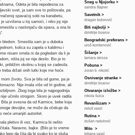
Sneg u Njujorku
>
 mašnama, Odeta je bila nepodesna za
sandra štajner
ljevski svet, ja sam sve to poštovala, pa
Savetnik
>
amračenoj spavaćoj sobi na kanabetu,
dragan todorović
 je uzvišena u toj samoći, i niko joj nije
remestila u naslonjaču da spava, a ona bi
Biti najbolji
>
dimitrije boarov
".
Beogradski preferans
>
se bledom. Smestila sam je u duboka
uroš komlenović
Odjednom, kolica su zapela o kaldrmu i
Šišanje
>
eme nisam smela ni da pogledam da li je
tamara skroza
om, ništa joj se nije desilo. Bio je to
ki, približim okolinu u kojoj se zadesila.
Pobuna
>
treba držati onih lutki koje me hoće.
zoran b. nikolić
Osnivanje stranke
>
 u mom životu. Sva je bila od gume, pa je
dimitrije boarov
omazno. Nije imala više od tri godine, ali
 ozbiljnom. Zbog toga bila je najpogodnija
Otvaranje izložbe
>
nikola šuica
nije učinilo strogom. Skoro je uvek radila
. Bila je svesna da od Karmice, bebe koja
Revanšizam
>
ugonoge devojke, ne može da očekuje da
miloš vasić
lo neće umanjiti autoritet.
Rutina
>
dušan radulović
la pletivo ili vez, Karmica bi nešto
čitala. Naravno, bajke. (Bilo je to vreme
Mito
>
ako lepo da čita da bi svako ko je sluša
biljana vasić