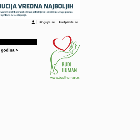
Ulogujte se
Pretplatite se
0 godina
>