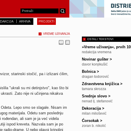
DAKCIJA
ARHIVA
PROJEKTI
VREME UžIVANJA
OSTALI TEKSTOVI
»Vreme uživanja«, prvih 1
redakcija vremena
Novinar gušter
>
davor konjikušić
Bolnica
>
izor, starinski stočić, pa i izlizani ćilim,
dragan todorović
Zdravstvena knjižica
>
ila "ukrali su mi detinjstvo", kao što bi
tamara skrozza
 ukrasti. Zato nije ni učinjena nikakva
Srednje slovo
>
nenad lj. stefanović
 Odeta. Lepo smo se slagale. Nisam im
Dekoracija
>
ugog materijala. Odetu sam poslednju
milan milošević
i rođendan, ali sam je ja već videla
Ćorsokak
>
utiji ispod kreveta. Nazvala sam je po
zoran b. nikolić
je radio-drame. U nebo plavoj krinolini