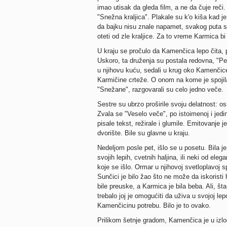
imao utisak da gleda film, a ne da čuje reči
"Snežna kraljica". Plakale su k'o kiša kad j
da bajku nisu znale napamet, svakog puta se
oteti od zle kraljice. Za to vreme Karmica bi 
U kraju se pročulo da Kamenčica lepo čita, p
Uskoro, ta druženja su postala redovna, "Pet
u njihovu kuću, sedali u krug oko Kamenčice i
Karmičine crteže. O onom na kome je spojila 
"Snežane", razgovarali su celo jedno veče.
Sestre su ubrzo proširile svoju delatnost: os
Zvala se "Veselo veče", po istoimenoj i jedino
pisale tekst, režirale i glumile. Emitovanje j
dvorište. Bile su glavne u kraju.
Nedeljom posle pet, išlo se u posetu. Bila j
svojih lepih, cvetnih haljina, ili neki od el
koje se išlo. Ormar u njihovoj svetloplavoj 
Sunčici je bilo žao što ne može da iskoristi 
bile preuske, a Karmica je bila beba. Ali, št
trebalo joj je omogućiti da uživa u svojoj l
Kamenčicinu potrebu. Bilo je to ovako.
Prilikom šetnje gradom, Kamenčica je u izlo