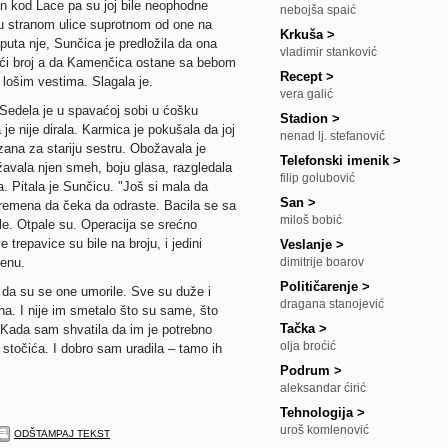
n kod Lace pa su joj bile neophodne
nebojša spaić
 su stranom ulice suprotnom od one na
Krkuša
>
 puta nje, Sunčica je predložila da ona
vladimir stanković
jući broj a da Kamenčica ostane sa bebom
Recept
>
 lošim vestima. Slagala je.
vera galić
Sedela je u spavaćoj sobi u ćošku
Stadion
>
 je nije dirala. Karmica je pokušala da joj
nenad lj. stefanović
ezana za stariju sestru. Obožavala je
Telefonski imenik
>
žavala njen smeh, boju glasa, razgledala
filip golubović
va. Pitala je Sunčicu. "Još si mala da
San
>
 vremena da čeka da odraste. Bacila se sa
miloš bobić
ale. Otpale su. Operacija se srećno
e trepavice su bile na broju, i jedini
Veslanje
>
menu.
dimitrije boarov
Političarenje
>
 da su se one umorile. Sve su duže i
dragana stanojević
na. I nije im smetalo što su same, što
Tačka
>
Kada sam shvatila da im je potrebno
olja broćić
 stočića. I dobro sam uradila – tamo ih
Podrum
>
aleksandar ćirić
Tehnologija
>
uroš komlenović
ODŠTAMPAJ TEKST