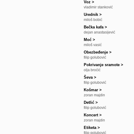
Voz
>
vladimir stanković
Urednik
>
miloš bobić
Bečka kafa
>
dejan anastasijević
Moć
>
miloš vasić
Obezbeđenje
>
filip golubović
Pokrivanje sramote
>
olja broćić
Ševa
>
filip golubović
Košmar
>
zoran majdin
Detlić
>
filip golubović
Koncert
>
zoran majdin
Etiketa
>
filip golubović