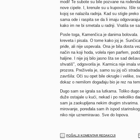
modi! Te subote su bile pozvane na rođenda
nove cipele. I, krenule su u kupovinu. Išle
kojoj se nalazila radnja. Kad su stigle preko
sama ode i raspita se da li imaju odgovara
kako im ne bi smetala u radnji. Vratila se sa
Posle toga, Kamenčica je danima bolovala. 
kreveta i pisala. O tome kako joj je. Sunčica
priđe, ali nije uspevala. Ona je bila dosta v
način na koji hoda, volela njen parfem, podr
haljine. I nije joj bilo jasno šta se sad deša
shvatiš", odgovorila je. Karmica nije imala
prozora. Preživela je, samo su joj oči strad
završila: Oči su opet bile okrugle i velike, sv
dokaz o nemilom događaju bio je rez na te
Dugo sam se igrala sa lutkama. Toliko dugo
duže ostajale u kući, nekad i po nekoliko da
sam ja zaokupljena nekim drugim stvarima. 
mirovanje, poređala sam ih ispod starinskog
niko nije uznemiravao. Sve do lopova.
POŠALJI KOMENTAR REDAKCIJI