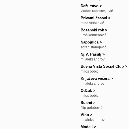
Dežurstvo
>
vladan radosavljević
Privatni časovi
>
mina vidaković
Bosanski rok
>
uroš komlenović
Napojnica
>
zoran stanojević
Nj.V. Pasulj
>
m. aleksandrov
Buena Vista Social Club
>
miloš bobić
Knjaževa večera
>
m. aleksandrov
Odžak
>
miloš bobić
Susret
>
filip golubović
Vino
>
m. aleksandrov
Modeli
>