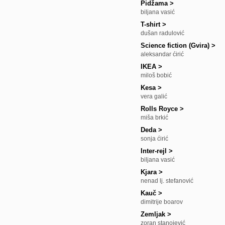
Pidžama
>
biljana vasić
T-shirt
>
dušan radulović
Science fiction (Gvira)
>
aleksandar ćirić
IKEA
>
miloš bobić
Kesa
>
vera galić
Rolls Royce
>
miša brkić
Deda
>
sonja ćirić
Inter-rejl
>
biljana vasić
Kjara
>
nenad lj. stefanović
Kauč
>
dimitrije boarov
Zemljak
>
zoran stanojević