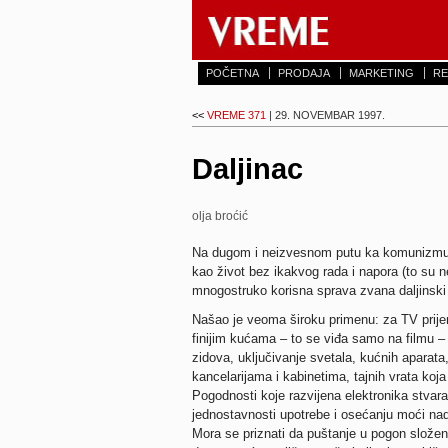
POČETNA
PRODAJA
MARKETING
RE
<<
VREME 371
| 29. NOVEMBAR 1997.
Daljinac
olja broćić
Na dugom i neizvesnom putu ka komunizmu, 
kao život bez ikakvog rada i napora (to su ne
mnogostruko korisna sprava zvana daljinski 
Našao je veoma široku primenu: za TV prijem
finijim kućama – to se viđa samo na filmu – 
zidova, uključivanje svetala, kućnih aparata
kancelarijama i kabinetima, tajnih vrata koja
Pogodnosti koje razvijena elektronika stvara
jednostavnosti upotrebe i osećanju moći nad
Mora se priznati da puštanje u pogon slože