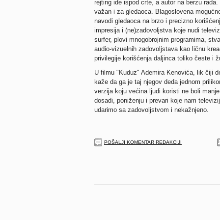
rejting ide ispod crte, a autor na berzu rada. 
važan i za gledaoca. Blagoslovena mogućnos
navodi gledaoca na brzo i precizno korišćenje
impresija i (ne)zadovoljstva koje nudi televiz
surfer, plovi mnogobrojnim programima, stv
audio-vizuelnih zadovoljstava kao ličnu krea
privilegije korišćenja daljinca toliko česte i 
U filmu "Kuduz" Ademira Kenovića, lik čiji 
kaže da ga je taj njegov deda jednom prilik
verzija koju većina ljudi koristi ne boli manj
dosadi, poniženju i prevari koje nam televiz
udarimo sa zadovoljstvom i nekažnjeno.
POŠALJI KOMENTAR REDAKCIJI