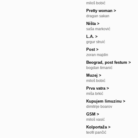
miloš bobić
Pretty woman
>
dragan sakan
Ništa
>
saša marković
L.A.
>
grgur struić
Post
>
zoran majdin
Beograd, post festum
>
bogdan tirnanić
Muzej
>
miloš bobić
Prva vatra
>
miša brkić
Kupujem limuzinu
>
dimitrije boarov
GSM
>
miloš vasić
Kolportaža
>
teofil pančić