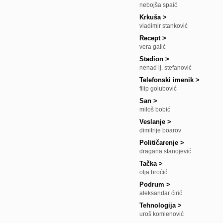
nebojša spaić
Krkuša
>
vladimir stanković
Recept
>
vera galić
Stadion
>
nenad lj. stefanović
Telefonski imenik
>
filip golubović
San
>
miloš bobić
Veslanje
>
dimitrije boarov
Političarenje
>
dragana stanojević
Tačka
>
olja broćić
Podrum
>
aleksandar ćirić
Tehnologija
>
uroš komlenović