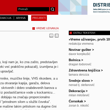
DAKCIJA
ARHIVA
PROJEKTI
VREME UžIVANJA
OSTALI TEKSTOVI
»Vreme uživanja«, prvih 1
redakcija vremena
Novinar gušter
>
davor konjikušić
Bolnica
>
koji nam je, ko zna zašto, predstavljen
dragan todorović
ki već praktično pokazali), izumljena je i
Zdravstvena knjižica
>
upravljač.
tamara skrozza
nike, muzičke linije, VHS rikordere, a u
Srednje slovo
>
za otvaranje kapija, garaža, delova
nenad lj. stefanović
, skrivenih i dobro snabdevenih barova u
Dekoracija
>
 iz poslastičarnice vode u kockarnicu...
milan milošević
 dobijaju na značaju proporcionalno
Ćorsokak
>
 "prirodnom silom u službi čoveka".
zoran b. nikolić
ne mašine lakim pritiskom na dugme čini