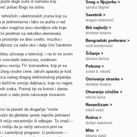
 posle duge suše ili šamanu koji
Sneg u Njujorku
>
već pošao Bogu na istinu.
sandra štajner
Savetnik
>
m tehničkih i elektronskih izuma koji su
dragan todorović
 je jednostavna i lako se pušta u rad.
kako magično jesu nevidljive sile koje
Biti najbolji
>
dimitrije boarov
tični predmet sa nekoliko elemenata
u prostorije se desi svetlo, muzika i
Beogradski preferans
>
vidljivost za naše oko i dalje čini čarobnim.
uroš komlenović
Šišanje
>
 dobu uživanja u televiziji, i na to se ovom
tamara skroza
ri crno-belih televizora, sredinom
 prvu verziju TV- komandera, koji je sa
Pobuna
>
zbog visoke cene, takvih aparata je kod
zoran b. nikolić
oca našeg dragog elektronskog prijatelja.
Osnivanje stranke
>
ežične verzije daljinaca, koje su najpre
dimitrije boarov
nih zraka. Potonji tip se koristi i danas.
Otvaranje izložbe
>
mesti u radu jeste rukovanje musavim
nikola šuica
Revanšizam
>
će na planeti da drugačije "misle
miloš vasić
ka kaže da gledalac posle najviše petnaest
Rutina
>
 rečju nezanimljiv ili odbojan. To znači –
dušan radulović
mišlju da je nečiji nervozni prst na
Mito
>
 i zanimljiviji programi. U protivnom –
biljana vasić