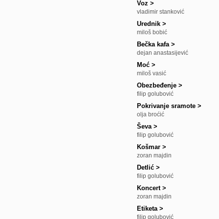
Voz
>
vladimir stanković
Urednik
>
miloš bobić
Bečka kafa
>
dejan anastasijević
Moć
>
miloš vasić
Obezbeđenje
>
filip golubović
Pokrivanje sramote
>
olja broćić
Ševa
>
filip golubović
Košmar
>
zoran majdin
Detlić
>
filip golubović
Koncert
>
zoran majdin
Etiketa
>
filip golubović