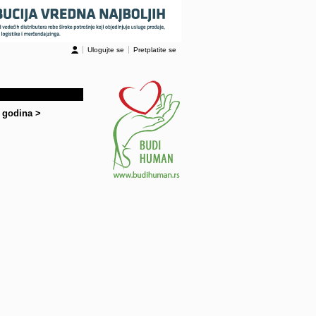
Ulogujte se
Pretplatite se
0 godina
>