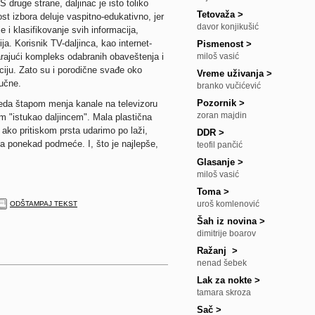
S druge strane, daljinac je isto toliko
Tetovaža
>
t izbora deluje vaspitno-edukativno, jer
davor konjikušić
 i klasifikovanje svih informacija,
ija. Korisnik TV-daljinca, kao internet-
Pismenost
>
arajući kompleks odabranih obaveštenja i
miloš vasić
ciju. Zato su i porodične svađe oko
Vreme uživanja
>
žučne.
branko vučićević
Pozornik
>
deda štapom menja kanale na televizoru
zoran majdin
om "istukao daljincem". Mala plastična
e ako pritiskom prsta udarimo po laži,
DDR
>
ija ponekad podmeće. I, što je najlepše,
teofil pančić
Glasanje
>
miloš vasić
Toma
>
uroš komlenović
ODŠTAMPAJ TEKST
Šah iz novina
>
dimitrije boarov
Ražanj
>
nenad šebek
Lak za nokte
>
tamara skroza
Sač
>