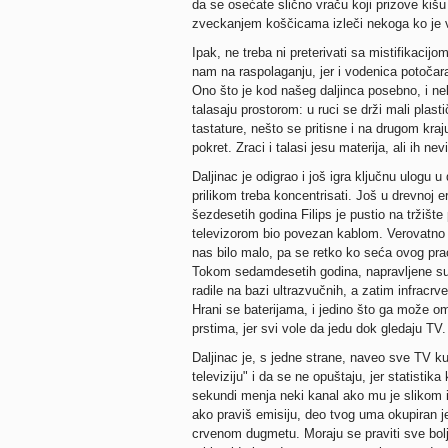
da se osećate slično vraču koji prizove kišu
zveckanjem koščicama izleči nekoga ko je 
Ipak, ne treba ni preterivati sa mistifikacijo
nam na raspolaganju, jer i vodenica potočara
Ono što je kod našeg daljinca posebno, i ne
talasaju prostorom: u ruci se drži mali plas
tastature, nešto se pritisne i na drugom kraj
pokret. Zraci i talasi jesu materija, ali ih ne
Daljinac je odigrao i još igra ključnu ulogu u
prilikom treba koncentrisati. Još u drevnoj e
šezdesetih godina Filips je pustio na tržište
televizorom bio povezan kablom. Verovatno 
nas bilo malo, pa se retko ko seća ovog pra
Tokom sedamdesetih godina, napravljene su b
radile na bazi ultrazvučnih, a zatim infracrve
Hrani se baterijama, i jedino što ga može o
prstima, jer svi vole da jedu dok gledaju TV.
Daljinac je, s jedne strane, naveo sve TV ku
televiziju" i da se ne opuštaju, jer statisti
sekundi menja neki kanal ako mu je slikom ili
ako praviš emisiju, deo tvog uma okupiran je 
crvenom dugmetu. Moraju se praviti sve bolji