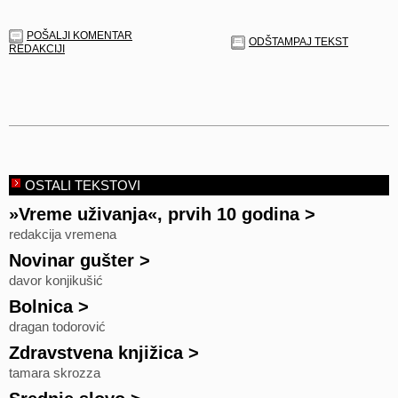
POŠALJI KOMENTAR
ODŠTAMPAJ TEKST
REDAKCIJI
OSTALI TEKSTOVI
»Vreme uživanja«, prvih 10 godina
>
redakcija vremena
Novinar gušter
>
davor konjikušić
Bolnica
>
dragan todorović
Zdravstvena knjižica
>
tamara skrozza