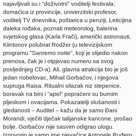
najavljivali su i "doživotni" voditelji festivala:
domaćica iz provincije, univerzitski profesor,
voditelj TV dnevnika, poštarica u penziji, Leticijina
daleka rođaka, poznati meteorolog, balerina
svjetskog glasa (Karla Frači), američki astronauti,
Klintonov polubrat Rodžer (u televizijskom
programu "Sanremo notte", koji je slijedio nakon
prenosa, čak je i otpjevao numeru sa svog
posljednjeg CD-a). Ali, glavna atrakcija bio je još
jedan nobelovac, Mihail Gorbačov, i njegova
supruga Raisa. Ritualni silazak niz stepenice,
boravak na bini i "apel" popraćeni su burnim
pljeskom i ovacijama. Pokazatelji slušanosti i
gledanosti – Auditel – kažu da je samo Đani
Morandi, vječiti dječak talijanske kancone, prošao
bolje. Gorbačov nije sasvim odigrao ulogu.
Izgovorio je samo ime pjevačice Antonele Ruđero