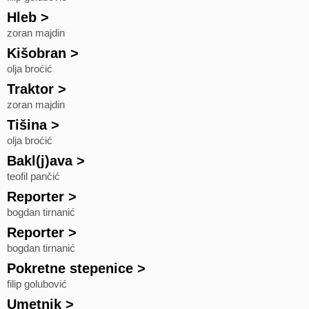
Hleb
>
zoran majdin
Kišobran
>
olja broćić
Traktor
>
zoran majdin
Tišina
>
olja broćić
Bakl(j)ava
>
teofil pančić
Reporter
>
bogdan tirnanić
Reporter
>
bogdan tirnanić
Pokretne stepenice
>
filip golubović
Umetnik
>