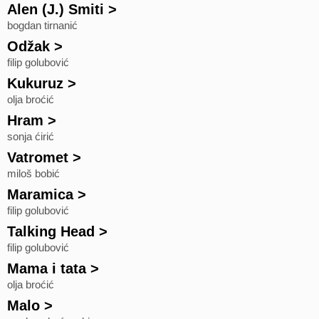
Alen (J.) Smiti
>
bogdan tirnanić
Odžak
>
filip golubović
Kukuruz
>
olja broćić
Hram
>
sonja ćirić
Vatromet
>
miloš bobić
Maramica
>
filip golubović
Talking Head
>
filip golubović
Mama i tata
>
olja broćić
Malo
>