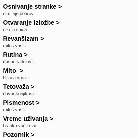
Osnivanje stranke
>
dimitrije boarov
Otvaranje izložbe
>
nikola šuica
Revanšizam
>
miloš vasić
Rutina
>
dušan radulović
Mito
>
biljana vasić
Tetovaža
>
davor konjikušić
Pismenost
>
miloš vasić
Vreme uživanja
>
branko vučićević
Pozornik
>