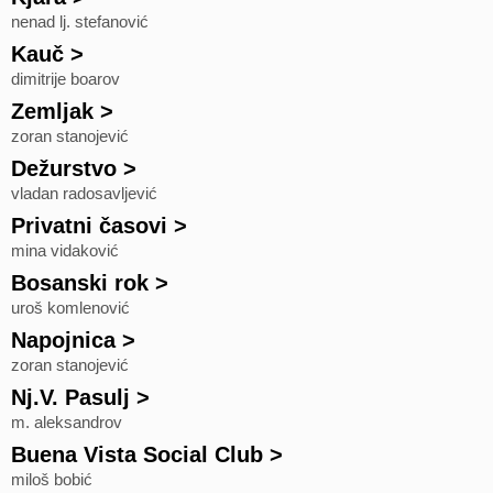
nenad lj. stefanović
Kauč
>
dimitrije boarov
Zemljak
>
zoran stanojević
Dežurstvo
>
vladan radosavljević
Privatni časovi
>
mina vidaković
Bosanski rok
>
uroš komlenović
Napojnica
>
zoran stanojević
Nj.V. Pasulj
>
m. aleksandrov
Buena Vista Social Club
>
miloš bobić