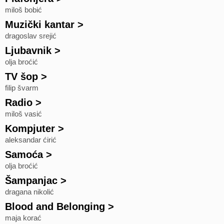
miloš bobić
Muzički kantar
>
dragoslav srejić
Ljubavnik
>
olja broćić
TV šop
>
filip švarm
Radio
>
miloš vasić
Kompjuter
>
aleksandar ćirić
Samoća
>
olja broćić
Šampanjac
>
dragana nikolić
Blood and Belonging
>
maja korać