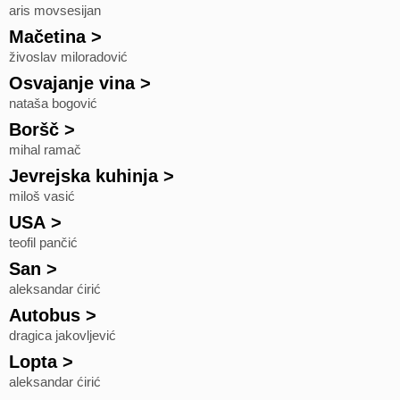
aris movsesijan
Mačetina
>
živoslav miloradović
Osvajanje vina
>
nataša bogović
Boršč
>
mihal ramač
Jevrejska kuhinja
>
miloš vasić
USA
>
teofil pančić
San
>
aleksandar ćirić
Autobus
>
dragica jakovljević
Lopta
>
aleksandar ćirić