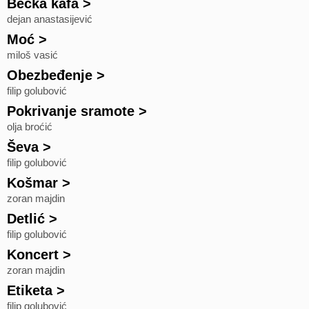
Bečka kafa
>
dejan anastasijević
Moć
>
miloš vasić
Obezbeđenje
>
filip golubović
Pokrivanje sramote
>
olja broćić
Ševa
>
filip golubović
Košmar
>
zoran majdin
Detlić
>
filip golubović
Koncert
>
zoran majdin
Etiketa
>
filip golubović