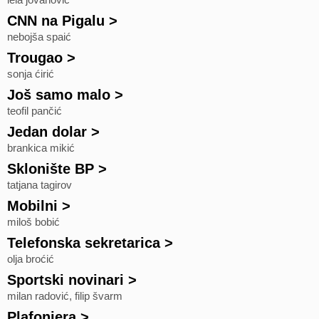
lela jovanović
CNN na Pigalu
>
nebojša spaić
Trougao
>
sonja ćirić
Još samo malo
>
teofil pančić
Jedan dolar
>
brankica mikić
Sklonište BP
>
tatjana tagirov
Mobilni
>
miloš bobić
Telefonska sekretarica
>
olja broćić
Sportski novinari
>
milan radović, filip švarm
Plafonjera
>