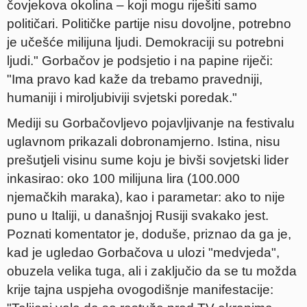
čovjekova okolina – koji mogu riješiti samo
političari. Političke partije nisu dovoljne, potrebno
je učešće milijuna ljudi. Demokraciji su potrebni
ljudi." Gorbačov je podsjetio i na papine riječi:
"Ima pravo kad kaže da trebamo pravedniji,
humaniji i miroljubiviji svjetski poredak."
Mediji su Gorbačovljevo pojavljivanje na festivalu
uglavnom prikazali dobronamjerno. Istina, nisu
prešutjeli visinu sume koju je bivši sovjetski lider
inkasirao: oko 100 milijuna lira (100.000
njemačkih maraka), kao i parametar: ako to nije
puno u Italiji, u današnjoj Rusiji svakako jest.
Poznati komentator je, doduše, priznao da ga je,
kad je ugledao Gorbačova u ulozi "medvjeda",
obuzela velika tuga, ali i zaključio da se tu možda
krije tajna uspjeha ovogodišnje manifestacije: