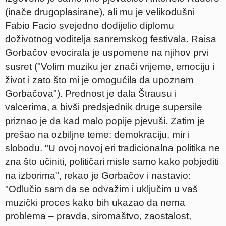
(inače drugoplasirane), ali mu je velikodušni
Fabio Facio svejedno dodijelio diplomu
doživotnog voditelja sanremskog festivala. Raisa
Gorbačov evocirala je uspomene na njihov prvi
susret ("Volim muziku jer znači vrijeme, emociju i
život i zato što mi je omogućila da upoznam
Gorbačova"). Prednost je dala Štrausu i
valcerima, a bivši predsjednik druge supersile
priznao je da kad malo popije pjevuši. Zatim je
prešao na ozbiljne teme: demokraciju, mir i
slobodu. "U ovoj novoj eri tradicionalna politika ne
zna što učiniti, političari misle samo kako pobjediti
na izborima", rekao je Gorbačov i nastavio:
"Odlučio sam da se odvažim i uključim u vaš
muzički proces kako bih ukazao da nema
problema – pravda, siromaštvo, zaostalost,