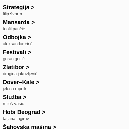
Strategija
>
filip švarm
Mansarda
>
teofil pančić
Odbojka
>
aleksandar ćirić
Festivali
>
goran gocić
Zlatibor
>
dragica jakovljević
Dover–Kale
>
jelena rupnik
Služba
>
miloš vasić
Hobi Beograd
>
tatjana tagirov
Šahovska mašina
>