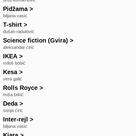
uroš komlenović
Pidžama
>
biljana vasić
T-shirt
>
dušan radulović
Science fiction (Gvira)
>
aleksandar ćirić
IKEA
>
miloš bobić
Kesa
>
vera galić
Rolls Royce
>
miša brkić
Deda
>
sonja ćirić
Inter-rejl
>
biljana vasić
Kjara
>