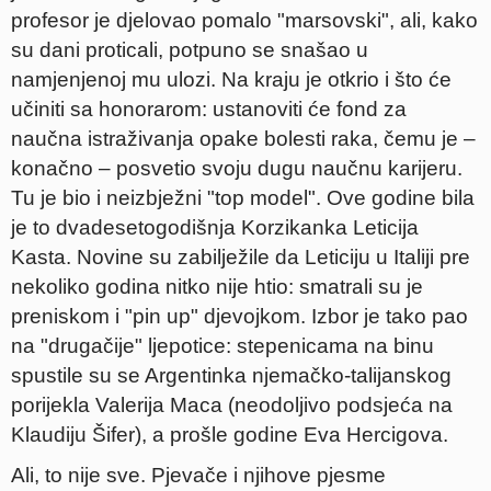
profesor je djelovao pomalo "marsovski", ali, kako
su dani proticali, potpuno se snašao u
namjenjenoj mu ulozi. Na kraju je otkrio i što će
učiniti sa honorarom: ustanoviti će fond za
naučna istraživanja opake bolesti raka, čemu je –
konačno – posvetio svoju dugu naučnu karijeru.
Tu je bio i neizbježni "top model". Ove godine bila
je to dvadesetogodišnja Korzikanka Leticija
Kasta. Novine su zabilježile da Leticiju u Italiji pre
nekoliko godina nitko nije htio: smatrali su je
preniskom i "pin up" djevojkom. Izbor je tako pao
na "drugačije" ljepotice: stepenicama na binu
spustile su se Argentinka njemačko-talijanskog
porijekla Valerija Maca (neodoljivo podsjeća na
Klaudiju Šifer), a prošle godine Eva Hercigova.
Ali, to nije sve. Pjevače i njihove pjesme