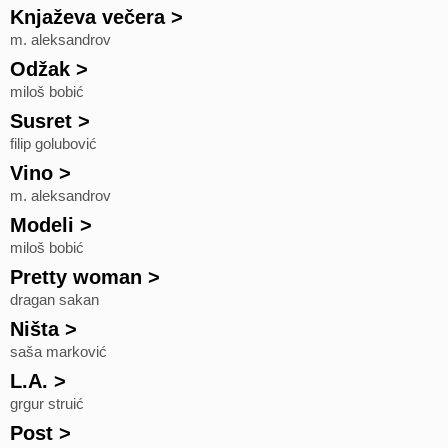
Knjaževa večera
>
m. aleksandrov
Odžak
>
miloš bobić
Susret
>
filip golubović
Vino
>
m. aleksandrov
Modeli
>
miloš bobić
Pretty woman
>
dragan sakan
Ništa
>
saša marković
L.A.
>
grgur struić
Post
>