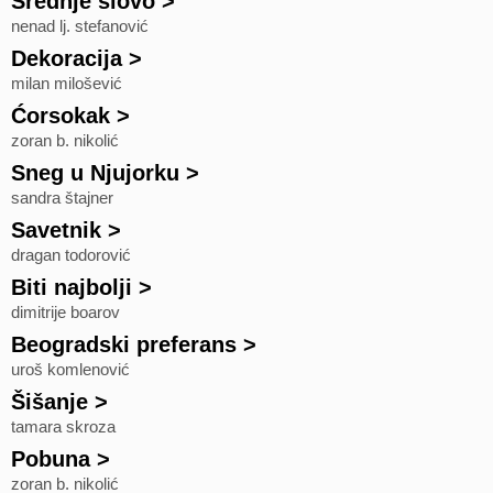
Srednje slovo
>
nenad lj. stefanović
Dekoracija
>
milan milošević
Ćorsokak
>
zoran b. nikolić
Sneg u Njujorku
>
sandra štajner
Savetnik
>
dragan todorović
Biti najbolji
>
dimitrije boarov
Beogradski preferans
>
uroš komlenović
Šišanje
>
tamara skroza
Pobuna
>
zoran b. nikolić