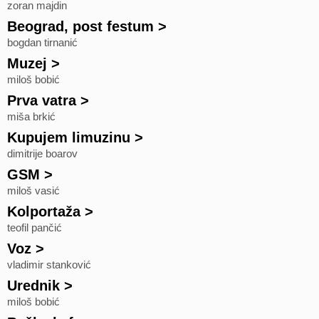
zoran majdin
Beograd, post festum
>
bogdan tirnanić
Muzej
>
miloš bobić
Prva vatra
>
miša brkić
Kupujem limuzinu
>
dimitrije boarov
GSM
>
miloš vasić
Kolportaža
>
teofil pančić
Voz
>
vladimir stanković
Urednik
>
miloš bobić