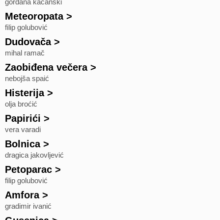
gordana kaćanski
Meteoropata
>
filip golubović
Dudovača
>
mihal ramač
Zaobiđena večera
>
nebojša spaić
Histerija
>
olja broćić
Papirići
>
vera varadi
Bolnica
>
dragica jakovljević
Petoparac
>
filip golubović
Amfora
>
gradimir ivanić