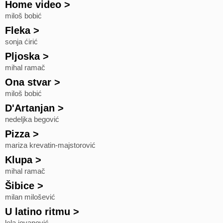
Home video
>
miloš bobić
Fleka
>
sonja ćirić
Pljoska
>
mihal ramač
Ona stvar
>
miloš bobić
D'Artanjan
>
nedeljka begović
Pizza
>
mariza krevatin-majstorović
Klupa
>
mihal ramač
Šibice
>
milan milošević
U latino ritmu
>