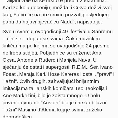
"Talijani vole da se rastuže pred TV ekranima...
Kad za koju deceniju, možda, i Crkva doživi svoj
kraj, Facio će na pozornicu pozvati posljednjeg
papu da najavi pjevačicu Nadu", napisao je.
Sve u svemu, ovogodišnji 49. festival u Sanremu
– čini se – dopao se svima. Čak i muzičkim
kritičarima po kojima se ovogodišnje 24 pjesme
ne treba stidjeti. Pobjednice su tri žene: Ana
Oksa, Antonela Ruđero i Marijela Nava. U
sjećanju će ostati i supergosti: R.E.M., Šer, Ivano
Fosati, Maraja Keri, Hose Kareras i ostali, "pravi" i
"lažni". Ovih drugih, zahvaljujući briljantnim
imitacijama talijanskih komičara Teo Teokolija i
Ane Markezini, bilo je zaista mnogo. U holu
čuvene dvorane "Ariston" bio je i nezaobilazni
"lažni" Masimo d'Alema koji je svima zaželio
dobrodošlicu.