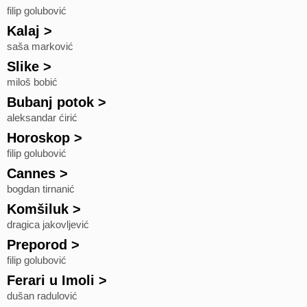
filip golubović
Kalaj
>
saša marković
Slike
>
miloš bobić
Bubanj potok
>
aleksandar ćirić
Horoskop
>
filip golubović
Cannes
>
bogdan tirnanić
Komšiluk
>
dragica jakovljević
Preporod
>
filip golubović
Ferari u Imoli
>
dušan radulović