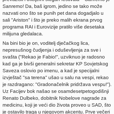
Sanremo! Da, baš igrom, jedino se tako može
nazvati ono što se punih pet dana dogadjalo u
sali "Ariston" i što je preko malih ekrana prvog
programa RAI i Eurovizije pratilo više desetaka
milijuna gledalaca.
Na bini bio je on, voditelj dječačkog lica,
nepresušnog čudjenja i oduševljenja za sve i
svašta ("Rekao je Fabio!", uzviknuo je radosno
kad ga je bivši generalni sekretar KP Sovjetskog
Saveza oslovio po imenu, a kad je specijalni
izvještač "sa terena" ušao u salu na vespi, rekao
je razdragano: "Gradonačelnik pridržava vespu!").
Uz Facijev bok našao se osamdesetpetogodišnji
Renato Dulbeko, dobitnik Nobelove nagrade za
medicinu, koji je veći dio života proveo u SAD, što
je ostavilo traga u njegovom akcentu. Prve večeri