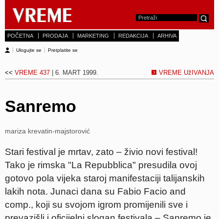
POČETNA
PRODAJA
MARKETING
REDAKCIJA
ARHIVA
Ulogujte se
Pretplatite se
<<
VREME 437
| 6. MART 1999.
VREME UžIVANJA
Sanremo
mariza krevatin-majstorović
Stari festival je mrtav, zato – živio novi festival!
Tako je rimska "La Repubblica" presudila ovoj
gotovo pola vijeka staroj manifestaciji talijanskih
lakih nota. Junaci dana su Fabio Facio and
comp., koji su svojom igrom promijenili sve i
prevazišli i oficijelni slogan festivala – Sanremo je