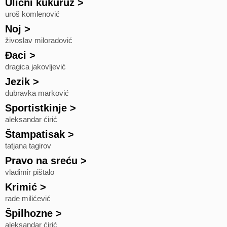
Ulični kukuruz
>
uroš komlenović
Noj
>
živoslav miloradović
Đaci
>
dragica jakovljević
Jezik
>
dubravka marković
Sportistkinje
>
aleksandar ćirić
Štampatisak
>
tatjana tagirov
Pravo na sreću
>
vladimir pištalo
Krimić
>
rade milićević
Špilhozne
>
aleksandar ćirić