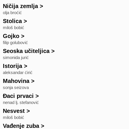
Ničija zemlja
>
olja broćić
Stolica
>
miloš bobić
Gojko
>
filip golubović
Seoska učiteljica
>
simonida jurić
Istorija
>
aleksandar ćirić
Mahovina
>
sonja seizova
Đaci prvaci
>
nenad lj. stefanović
Nesvest
>
miloš bobić
Vađenje zuba
>