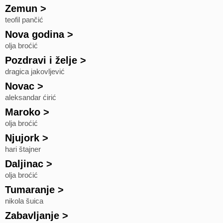
Zemun
>
teofil pančić
Nova godina
>
olja broćić
Pozdravi i želje
>
dragica jakovljević
Novac
>
aleksandar ćirić
Maroko
>
olja broćić
Njujork
>
hari štajner
Daljinac
>
olja broćić
Tumaranje
>
nikola šuica
Zabavljanje
>