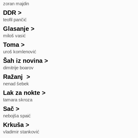
zoran majdin
DDR
>
teofil pančić
Glasanje
>
miloš vasić
Toma
>
uroš komlenović
Šah iz novina
>
dimitrije boarov
Ražanj
>
nenad šebek
Lak za nokte
>
tamara skroza
Sač
>
nebojša spaić
Krkuša
>
vladimir stanković