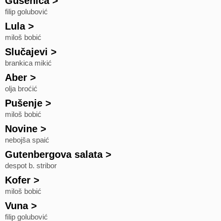
Gusenica
>
filip golubović
Lula
>
miloš bobić
Slučajevi
>
brankica mikić
Aber
>
olja broćić
Pušenje
>
miloš bobić
Novine
>
nebojša spaić
Gutenbergova salata
>
despot b. stribor
Kofer
>
miloš bobić
Vuna
>
filip golubović