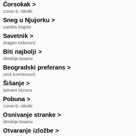
Ćorsokak
>
zoran b. nikolić
Sneg u Njujorku
>
sandra štajner
Savetnik
>
dragan todorović
Biti najbolji
>
dimitrije boarov
Beogradski preferans
>
uroš komlenović
Šišanje
>
tamara skroza
Pobuna
>
zoran b. nikolić
Osnivanje stranke
>
dimitrije boarov
Otvaranje izložbe
>