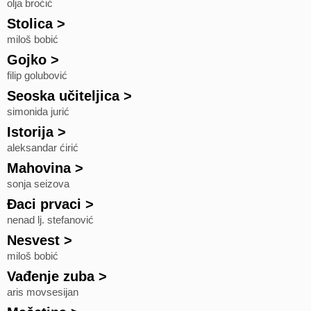
olja broćić
Stolica
>
miloš bobić
Gojko
>
filip golubović
Seoska učiteljica
>
simonida jurić
Istorija
>
aleksandar ćirić
Mahovina
>
sonja seizova
Đaci prvaci
>
nenad lj. stefanović
Nesvest
>
miloš bobić
Vađenje zuba
>
aris movsesijan