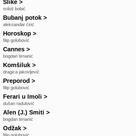
Slike
>
miloš bobić
Bubanj potok
>
aleksandar ćirić
Horoskop
>
filip golubović
Cannes
>
bogdan tirnanić
Komšiluk
>
dragica jakovljević
Preporod
>
filip golubović
Ferari u Imoli
>
dušan radulović
Alen (J.) Smiti
>
bogdan tirnanić
Odžak
>
filip golubović