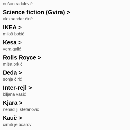
dušan radulović
Science fiction (Gvira)
>
aleksandar ćirić
IKEA
>
miloš bobić
Kesa
>
vera galić
Rolls Royce
>
miša brkić
Deda
>
sonja ćirić
Inter-rejl
>
biljana vasić
Kjara
>
nenad lj. stefanović
Kauč
>
dimitrije boarov