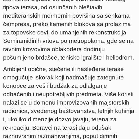
tipova terasa, od osunčanih bleštavih
mediteranskih mermernih površina sa senkama
čempresa, preko kamenih blokova sa prolazima
za topovske cevi, do umanjenih rekonstrukcija
Semiramidinih vrtova po metropolama, gde se na
ravnim krovovima oblakodera dodiruju
pošumljeno brdašce, tenisko igralište i heliodrom.
Ambijent obične, stečene ili nasleđene terase
omogućuje iskorak koji nadmašuje zategnute
konopce za veš i budžak za odlalganje
odbačenih i neupotrebljivih predmeta. Više koristi
nalazi se u domenu improvizovanih majstorskih
radionica, svedenog baštovanstva, letnjih kuhinja
i, ukoliko dimenzije dozvoljavaju, terena za
rekreaciju. Boravci na terasi daju odušak
raznovrsnim razmahivanjima, poput dimnih