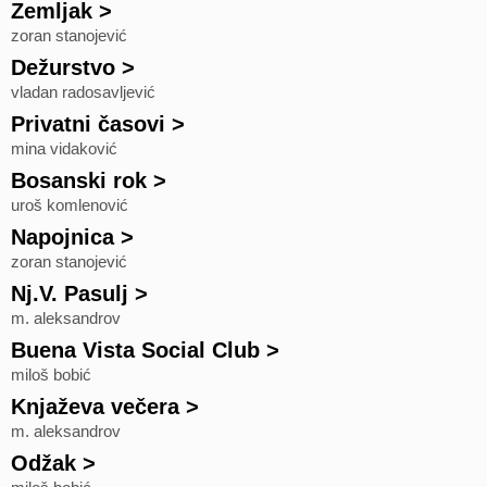
Zemljak
>
zoran stanojević
Dežurstvo
>
vladan radosavljević
Privatni časovi
>
mina vidaković
Bosanski rok
>
uroš komlenović
Napojnica
>
zoran stanojević
Nj.V. Pasulj
>
m. aleksandrov
Buena Vista Social Club
>
miloš bobić
Knjaževa večera
>
m. aleksandrov
Odžak
>