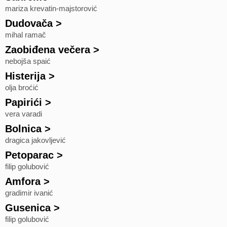
mariza krevatin-majstorović
Dudovača
>
mihal ramač
Zaobiđena večera
>
nebojša spaić
Histerija
>
olja broćić
Papirići
>
vera varadi
Bolnica
>
dragica jakovljević
Petoparac
>
filip golubović
Amfora
>
gradimir ivanić
Gusenica
>
filip golubović