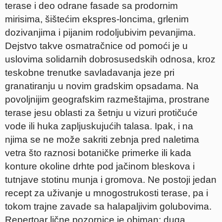
terase i deo odrane fasade sa prodornim
mirisima, šištećim ekspres-loncima, grlenim
dozivanjima i pijanim rodoljubivim pevanjima.
Dejstvo takve osmatračnice od pomoći je u
uslovima solidarnih dobrosusedskih odnosa, kroz
teskobne trenutke savladavanja jeze pri
granatiranju u novim gradskim opsadama. Na
povoljnijim geografskim razmeštajima, prostrane
terase jesu oblasti za šetnju u vizuri protičuće
vode ili huka zapljuskujućih talasa. Ipak, i na
njima se ne može sakriti zebnja pred naletima
vetra što raznosi botaničke primerke ili kada
konture okoline drhte pod jačinom bleskova i
tutnjave stotinu munja i gromova. Ne postoji jedan
recept za uživanje u mnogostrukosti terase, pa i
tokom trajne zavade sa halapaljivim golubovima.
Repertoar lične pozornice je obiman: duga