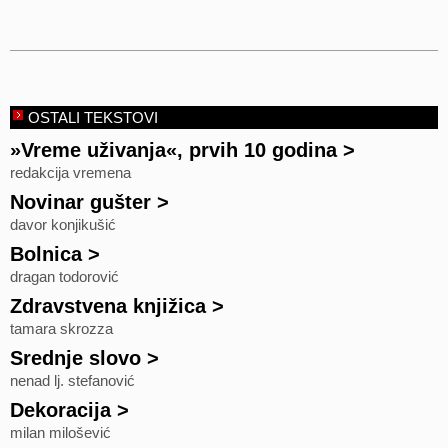
OSTALI TEKSTOVI
»Vreme uživanja«, prvih 10 godina
>
redakcija vremena
Novinar gušter
>
davor konjikušić
Bolnica
>
dragan todorović
Zdravstvena knjižica
>
tamara skrozza
Srednje slovo
>
nenad lj. stefanović
Dekoracija
>
milan milošević