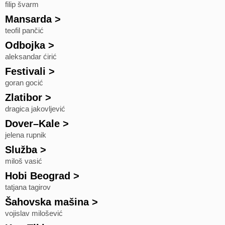
filip švarm
Mansarda
>
teofil pančić
Odbojka
>
aleksandar ćirić
Festivali
>
goran gocić
Zlatibor
>
dragica jakovljević
Dover–Kale
>
jelena rupnik
Služba
>
miloš vasić
Hobi Beograd
>
tatjana tagirov
Šahovska mašina
>
vojislav milošević