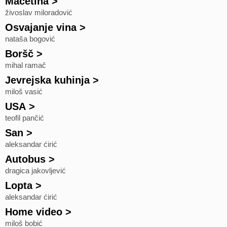
Mačetina
>
živoslav miloradović
Osvajanje vina
>
nataša bogović
Boršč
>
mihal ramač
Jevrejska kuhinja
>
miloš vasić
USA
>
teofil pančić
San
>
aleksandar ćirić
Autobus
>
dragica jakovljević
Lopta
>
aleksandar ćirić
Home video
>
miloš bobić