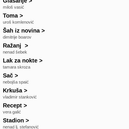
Glasanje
>
miloš vasić
Toma
>
uroš komlenović
Šah iz novina
>
dimitrije boarov
Ražanj
>
nenad šebek
Lak za nokte
>
tamara skroza
Sač
>
nebojša spaić
Krkuša
>
vladimir stanković
Recept
>
vera galić
Stadion
>
nenad lj. stefanović