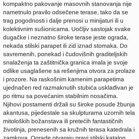
kompaktno pakovanje masovnih stanovanja nije
nametnulo pravilo odsečene terase, tako da se
trag pogodnosti i dalje prenosi u minijaturi ili u
kolektivnim sušionicama. Uočljiv sastojak svake
dugačke i neznatno široke terase jeste ograda,
nekada stilski parapet ili zid iznad stomaka. Do
savremenih, ponekad i čudovišnih graditeljskih
snalaženja ta zaštitnička granica imala je svoje
odlike usaglašene sa rešenjima otvora za prolaze
i prozore. Na raskošnim kamenim parapetima
ujednačen red razmaknutih stubića usklađivan je
po ritmu sa povećanim stabilnim nosačima.
Njihovi postamenti držali su široke posude žbunja
akantusa, pijedestale sa skulpturama uzornih tela
mitoloških božanstava ili pretećih fantastičnih
životinja, prenesenih sa kružnih terasa katedrala i
zamkova. Ograde otvaraju pravi stilski katalog