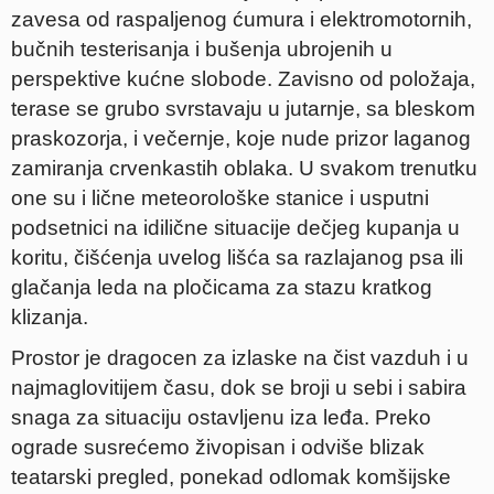
zavesa od raspaljenog ćumura i elektromotornih,
bučnih testerisanja i bušenja ubrojenih u
perspektive kućne slobode. Zavisno od položaja,
terase se grubo svrstavaju u jutarnje, sa bleskom
praskozorja, i večernje, koje nude prizor laganog
zamiranja crvenkastih oblaka. U svakom trenutku
one su i lične meteorološke stanice i usputni
podsetnici na idilične situacije dečjeg kupanja u
koritu, čišćenja uvelog lišća sa razlajanog psa ili
glačanja leda na pločicama za stazu kratkog
klizanja.
Prostor je dragocen za izlaske na čist vazduh i u
najmaglovitijem času, dok se broji u sebi i sabira
snaga za situaciju ostavljenu iza leđa. Preko
ograde susrećemo živopisan i odviše blizak
teatarski pregled, ponekad odlomak komšijske