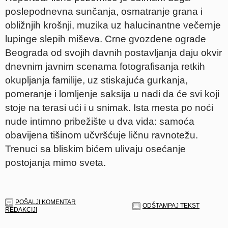
poslepodnevna sunčanja, osmatranje grana i
obližnjih krošnji, muzika uz halucinantne večernje
lupinge slepih miševa. Crne gvozdene ograde
Beograda od svojih davnih postavljanja daju okvir
dnevnim javnim scenama fotografisanja retkih
okupljanja familije, uz stiskajuća gurkanja,
pomeranje i lomljenje saksija u nadi da će svi koji
stoje na terasi ući i u snimak. Ista mesta po noći
nude intimno pribežište u dva vida: samoća
obavijena tišinom učvršćuje ličnu ravnotežu.
Trenuci sa bliskim bićem ulivaju osećanje
postojanja mimo sveta.
POŠALJI KOMENTAR
ODŠTAMPAJ TEKST
REDAKCIJI