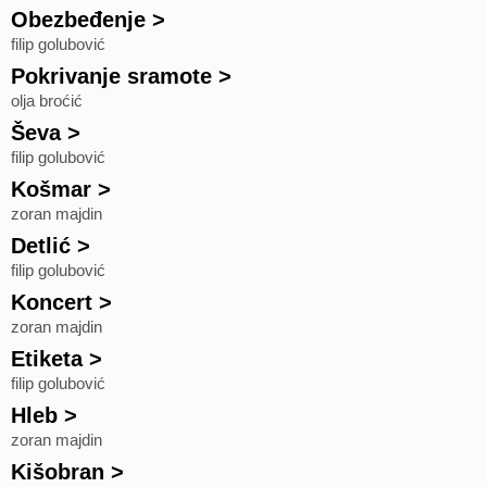
Obezbeđenje
>
filip golubović
Pokrivanje sramote
>
olja broćić
Ševa
>
filip golubović
Košmar
>
zoran majdin
Detlić
>
filip golubović
Koncert
>
zoran majdin
Etiketa
>
filip golubović
Hleb
>
zoran majdin
Kišobran
>