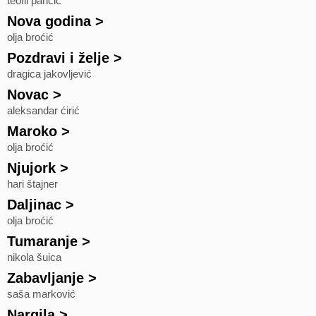
teofil pančić
Nova godina
>
olja broćić
Pozdravi i želje
>
dragica jakovljević
Novac
>
aleksandar ćirić
Maroko
>
olja broćić
Njujork
>
hari štajner
Daljinac
>
olja broćić
Tumaranje
>
nikola šuica
Zabavljanje
>
saša marković
Nargila
>