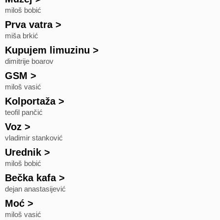
miloš bobić
Prva vatra
>
miša brkić
Kupujem limuzinu
>
dimitrije boarov
GSM
>
miloš vasić
Kolportaža
>
teofil pančić
Voz
>
vladimir stanković
Urednik
>
miloš bobić
Bečka kafa
>
dejan anastasijević
Moć
>
miloš vasić