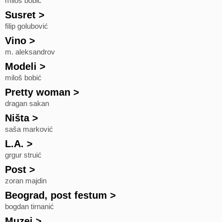
miloš bobić
Susret
>
filip golubović
Vino
>
m. aleksandrov
Modeli
>
miloš bobić
Pretty woman
>
dragan sakan
Ništa
>
saša marković
L.A.
>
grgur struić
Post
>
zoran majdin
Beograd, post festum
>
bogdan tirnanić
Muzej
>