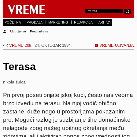
POČETNA
PRODAJA
MARKETING
REDAKCIJA
ARHIVA
Ulogujte se
Pretplatite se
<<
VREME 209
| 24. OKTOBAR 1994.
VREME UžIVANJA
Terasa
nikola šuica
Pri prvoj poseti prijateljskoj kući, često nas veoma
brzo izvedu na terasu. Na njoj vodič obično
zastane, duže nego u prostorijama pokazanim
pre. Mogući razlog je suzbijanje tihe domaćinske
nelagode zbog našeg upitnog okretanja među
zidovima, ali i aktiviran ponos zbog vrednosti tog