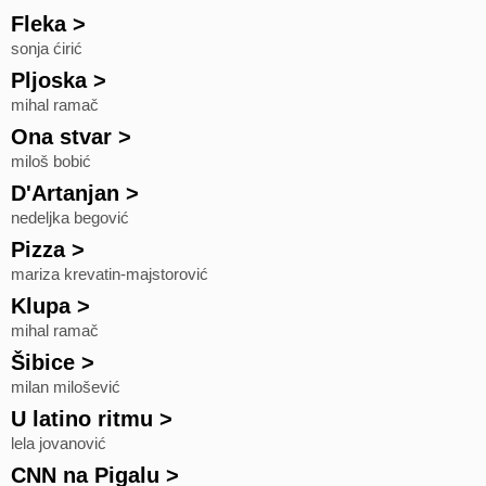
Fleka
>
sonja ćirić
Pljoska
>
mihal ramač
Ona stvar
>
miloš bobić
D'Artanjan
>
nedeljka begović
Pizza
>
mariza krevatin-majstorović
Klupa
>
mihal ramač
Šibice
>
milan milošević
U latino ritmu
>
lela jovanović
CNN na Pigalu
>