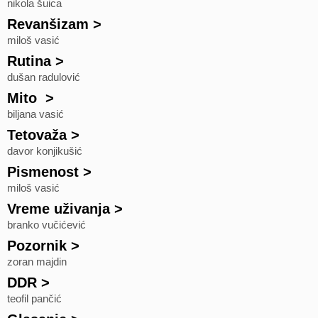
nikola šuica
Revanšizam
>
miloš vasić
Rutina
>
dušan radulović
Mito
>
biljana vasić
Tetovaža
>
davor konjikušić
Pismenost
>
miloš vasić
Vreme uživanja
>
branko vučićević
Pozornik
>
zoran majdin
DDR
>
teofil pančić