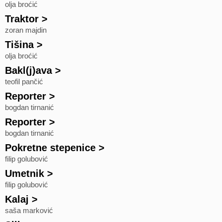
olja broćić
Traktor
>
zoran majdin
Tišina
>
olja broćić
Bakl(j)ava
>
teofil pančić
Reporter
>
bogdan tirnanić
Reporter
>
bogdan tirnanić
Pokretne stepenice
>
filip golubović
Umetnik
>
filip golubović
Kalaj
>
saša marković