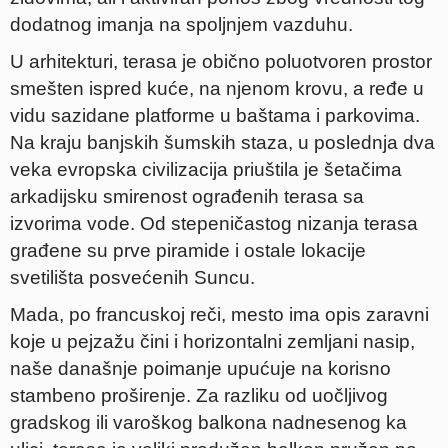
dodatnog imanja na spoljnjem vazduhu.
U arhitekturi, terasa je obično poluotvoren prostor
smešten ispred kuće, na njenom krovu, a ređe u
vidu sazidane platforme u baštama i parkovima.
Na kraju banjskih šumskih staza, u poslednja dva
veka evropska civilizacija priuštila je šetačima
arkadijsku smirenost ograđenih terasa sa
izvorima vode. Od stepeničastog nizanja terasa
građene su prve piramide i ostale lokacije
svetilišta posvećenih Suncu.
Mada, po francuskoj reči, mesto ima opis zaravni
koje u pejzažu čini i horizontalni zemljani nasip,
naše današnje poimanje upućuje na korisno
stambeno proširenje. Za razliku od uočljivog
gradskog ili varoškog balkona nadnesenog ka