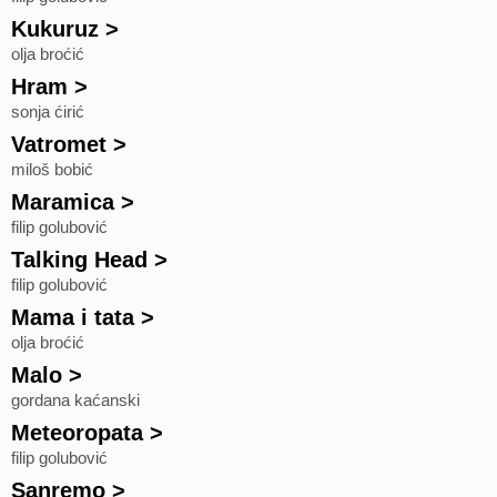
Kukuruz
>
olja broćić
Hram
>
sonja ćirić
Vatromet
>
miloš bobić
Maramica
>
filip golubović
Talking Head
>
filip golubović
Mama i tata
>
olja broćić
Malo
>
gordana kaćanski
Meteoropata
>
filip golubović
Sanremo
>