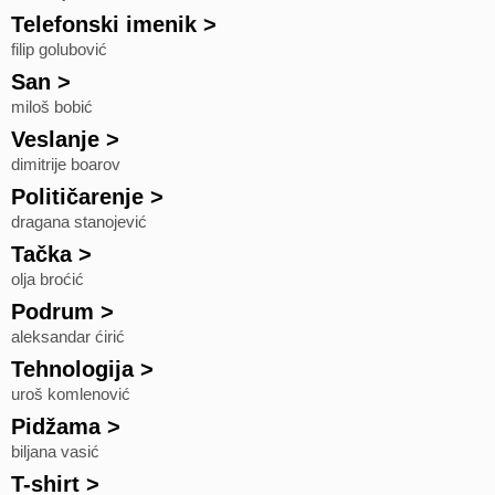
Telefonski imenik
>
filip golubović
San
>
miloš bobić
Veslanje
>
dimitrije boarov
Političarenje
>
dragana stanojević
Tačka
>
olja broćić
Podrum
>
aleksandar ćirić
Tehnologija
>
uroš komlenović
Pidžama
>
biljana vasić
T-shirt
>