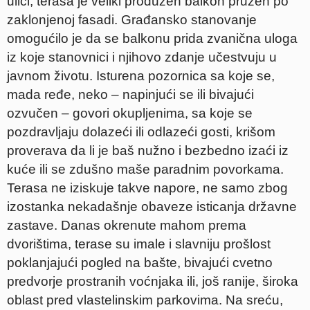
ulici, terasa je veliki produžen balkon pružen po
zaklonjenoj fasadi. Građansko stanovanje
omogućilo je da se balkonu prida zvanična uloga
iz koje stanovnici i njihovo zdanje učestvuju u
javnom životu. Isturena pozornica sa koje se,
mada ređe, neko – napinjući se ili bivajući
ozvučen – govori okupljenima, sa koje se
pozdravljaju dolazeći ili odlazeći gosti, krišom
proverava da li je baš nužno i bezbedno izaći iz
kuće ili se zdušno maše paradnim povorkama.
Terasa ne iziskuje takve napore, ne samo zbog
izostanka nekadašnje obaveze isticanja državne
zastave. Danas okrenute mahom prema
dvorištima, terase su imale i slavniju prošlost
poklanjajući pogled na bašte, bivajući cvetno
predvorje prostranih voćnjaka ili, još ranije, široka
oblast pred vlastelinskim parkovima. Na sreću,