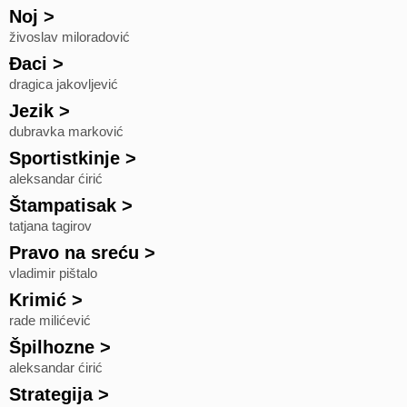
Noj
>
živoslav miloradović
Đaci
>
dragica jakovljević
Jezik
>
dubravka marković
Sportistkinje
>
aleksandar ćirić
Štampatisak
>
tatjana tagirov
Pravo na sreću
>
vladimir pištalo
Krimić
>
rade milićević
Špilhozne
>
aleksandar ćirić
Strategija
>