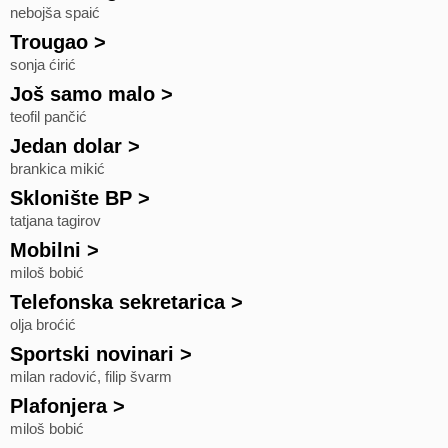
nebojša spaić
Trougao
>
sonja ćirić
Još samo malo
>
teofil pančić
Jedan dolar
>
brankica mikić
Sklonište BP
>
tatjana tagirov
Mobilni
>
miloš bobić
Telefonska sekretarica
>
olja broćić
Sportski novinari
>
milan radović, filip švarm
Plafonjera
>
miloš bobić