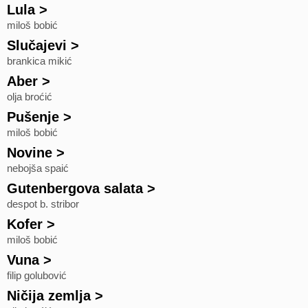
Lula
>
miloš bobić
Slučajevi
>
brankica mikić
Aber
>
olja broćić
Pušenje
>
miloš bobić
Novine
>
nebojša spaić
Gutenbergova salata
>
despot b. stribor
Kofer
>
miloš bobić
Vuna
>
filip golubović
Ničija zemlja
>