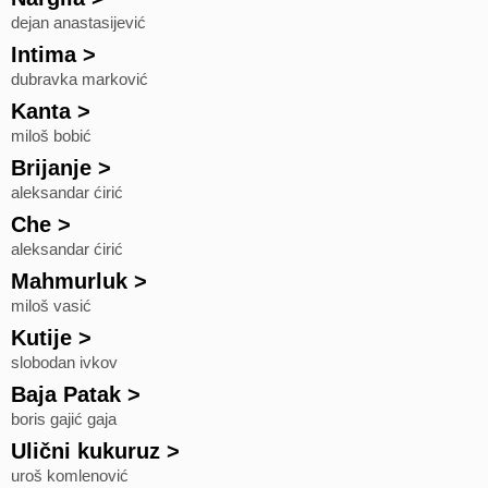
dejan anastasijević
Intima
>
dubravka marković
Kanta
>
miloš bobić
Brijanje
>
aleksandar ćirić
Che
>
aleksandar ćirić
Mahmurluk
>
miloš vasić
Kutije
>
slobodan ivkov
Baja Patak
>
boris gajić gaja
Ulični kukuruz
>
uroš komlenović