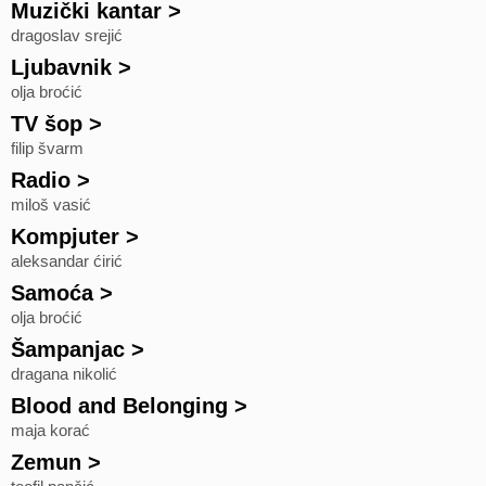
Muzički kantar
>
dragoslav srejić
Ljubavnik
>
olja broćić
TV šop
>
filip švarm
Radio
>
miloš vasić
Kompjuter
>
aleksandar ćirić
Samoća
>
olja broćić
Šampanjac
>
dragana nikolić
Blood and Belonging
>
maja korać
Zemun
>