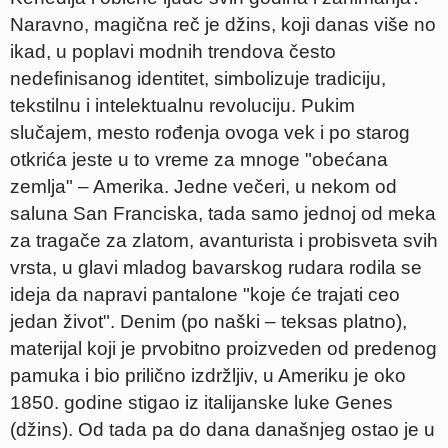
Naravno, magična reč je džins, koji danas više no
ikad, u poplavi modnih trendova često
nedefinisanog identitet, simbolizuje tradiciju,
tekstilnu i intelektualnu revoluciju. Pukim
slučajem, mesto rođenja ovoga vek i po starog
otkrića jeste u to vreme za mnoge "obećana
zemlja" – Amerika. Jedne večeri, u nekom od
saluna San Franciska, tada samo jednoj od meka
za tragače za zlatom, avanturista i probisveta svih
vrsta, u glavi mladog bavarskog rudara rodila se
ideja da napravi pantalone "koje će trajati ceo
jedan život". Denim (po naški – teksas platno),
materijal koji je prvobitno proizveden od predenog
pamuka i bio prilično izdržljiv, u Ameriku je oko
1850. godine stigao iz italijanske luke Genes
(džins). Od tada pa do dana današnjeg ostao je u