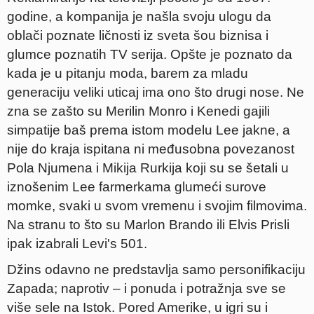
godine, a kompanija je našla svoju ulogu da
oblači poznate ličnosti iz sveta šou biznisa i
glumce poznatih TV serija. Opšte je poznato da
kada je u pitanju moda, barem za mladu
generaciju veliki uticaj ima ono što drugi nose. Ne
zna se zašto su Merilin Monro i Kenedi gajili
simpatije baš prema istom modelu Lee jakne, a
nije do kraja ispitana ni međusobna povezanost
Pola Njumena i Mikija Rurkija koji su se šetali u
iznošenim Lee farmerkama glumeći surove
momke, svaki u svom vremenu i svojim filmovima.
Na stranu to što su Marlon Brando ili Elvis Prisli
ipak izabrali Levi's 501.
Džins odavno ne predstavlja samo personifikaciju
Zapada; naprotiv – i ponuda i potražnja sve se
više sele na Istok. Pored Amerike, u igri su i