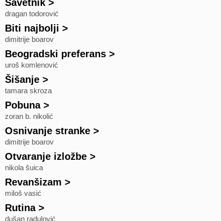
Savetnik
>
dragan todorović
Biti najbolji
>
dimitrije boarov
Beogradski preferans
>
uroš komlenović
Šišanje
>
tamara skroza
Pobuna
>
zoran b. nikolić
Osnivanje stranke
>
dimitrije boarov
Otvaranje izložbe
>
nikola šuica
Revanšizam
>
miloš vasić
Rutina
>
dušan radulović