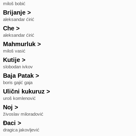
miloš bobić
Brijanje
>
aleksandar ćirić
Che
>
aleksandar ćirić
Mahmurluk
>
miloš vasić
Kutije
>
slobodan ivkov
Baja Patak
>
boris gajić gaja
Ulični kukuruz
>
uroš komlenović
Noj
>
živoslav miloradović
Đaci
>
dragica jakovljević