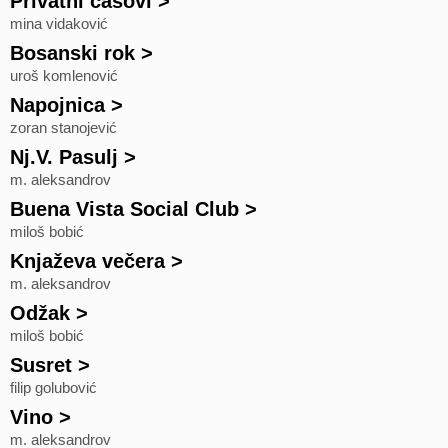
Privatni časovi
>
mina vidaković
Bosanski rok
>
uroš komlenović
Napojnica
>
zoran stanojević
Nj.V. Pasulj
>
m. aleksandrov
Buena Vista Social Club
>
miloš bobić
Knjaževa večera
>
m. aleksandrov
Odžak
>
miloš bobić
Susret
>
filip golubović
Vino
>
m. aleksandrov