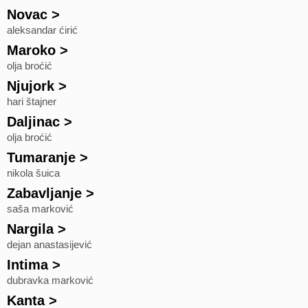
Novac
>
aleksandar ćirić
Maroko
>
olja broćić
Njujork
>
hari štajner
Daljinac
>
olja broćić
Tumaranje
>
nikola šuica
Zabavljanje
>
saša marković
Nargila
>
dejan anastasijević
Intima
>
dubravka marković
Kanta
>