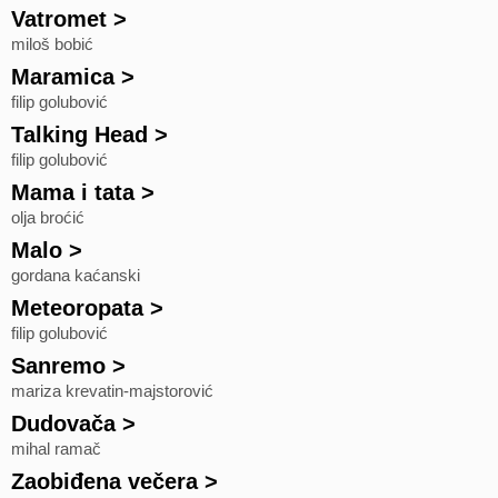
Vatromet
>
miloš bobić
Maramica
>
filip golubović
Talking Head
>
filip golubović
Mama i tata
>
olja broćić
Malo
>
gordana kaćanski
Meteoropata
>
filip golubović
Sanremo
>
mariza krevatin-majstorović
Dudovača
>
mihal ramač
Zaobiđena večera
>