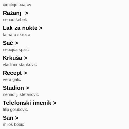
dimitrije boarov
Ražanj
>
nenad šebek
Lak za nokte
>
tamara skroza
Sač
>
nebojša spaić
Krkuša
>
vladimir stanković
Recept
>
vera galić
Stadion
>
nenad lj. stefanović
Telefonski imenik
>
filip golubović
San
>
miloš bobić