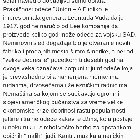
šofer nasledio dopadljivu sumu dolara.
Praktičnost odeće "Union – All" toliko je
impresionirala generala Leonarda Vuda da je
1917. godine naručio od Lee kompanije da
proizvede koliko god može odeće za vojsku SAD.
Neminovni sled događaja bio je otvaranje novih
fabrika i prodajnih mesta širom Amerike, a period
"velike depresije" početkom tridesetih godina
ovoga veka označava potpuni trijumf odeće koja
je prevashodno bila namenjena mornarima,
rudarima, drvosečama i železničkim radnicima.
Nemaština sa kojom se suočavaju ogromni
slojevi američkog pučanstva za vreme velike
ekonomske krize doprinosi rastu popularnosti
jeftine i trajne odeće kakav je džins, koja postaje
u neku ruku i simbol večite borbe za opstankom
običnih "malih" ljudi. Kantri, muzika američkih