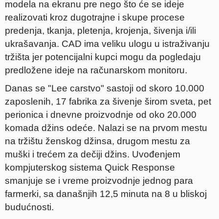
modela na ekranu pre nego što će se ideje
realizovati kroz dugotrajne i skupe procese
predenja, tkanja, pletenja, krojenja, šivenja i/ili
ukrašavanja. CAD ima veliku ulogu u istraživanju
tržišta jer potencijalni kupci mogu da pogledaju
predložene ideje na računarskom monitoru.
Danas se "Lee carstvo" sastoji od skoro 10.000
zaposlenih, 17 fabrika za šivenje širom sveta, pet
perionica i dnevne proizvodnje od oko 20.000
komada džins odeće. Nalazi se na prvom mestu
na tržištu ženskog džinsa, drugom mestu za
muški i trećem za dečiji džins. Uvođenjem
kompjuterskog sistema Quick Response
smanjuje se i vreme proizvodnje jednog para
farmerki, sa današnjih 12,5 minuta na 8 u bliskoj
budućnosti.