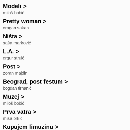
Modeli
>
miloš bobić
Pretty woman
>
dragan sakan
Ništa
>
saša marković
L.A.
>
grgur struić
Post
>
zoran majdin
Beograd, post festum
>
bogdan tirnanić
Muzej
>
miloš bobić
Prva vatra
>
miša brkić
Kupujem limuzinu
>