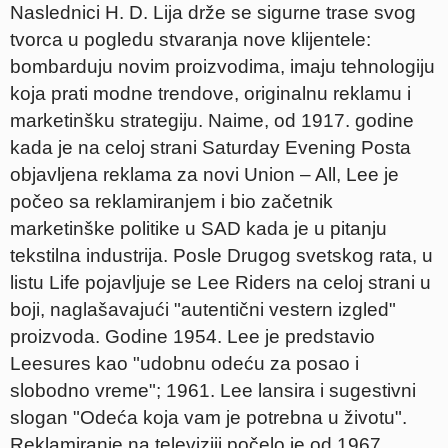
Naslednici H. D. Lija drže se sigurne trase svog
tvorca u pogledu stvaranja nove klijentele:
bombarduju novim proizvodima, imaju tehnologiju
koja prati modne trendove, originalnu reklamu i
marketinšku strategiju. Naime, od 1917. godine
kada je na celoj strani Saturday Evening Posta
objavljena reklama za novi Union – All, Lee je
počeo sa reklamiranjem i bio začetnik
marketinške politike u SAD kada je u pitanju
tekstilna industrija. Posle Drugog svetskog rata, u
listu Life pojavljuje se Lee Riders na celoj strani u
boji, naglašavajući "autentični vestern izgled"
proizvoda. Godine 1954. Lee je predstavio
Leesures kao "udobnu odeću za posao i
slobodno vreme"; 1961. Lee lansira i sugestivni
slogan "Odeća koja vam je potrebna u životu".
Reklamiranje na televiziji počelo je od 1967.