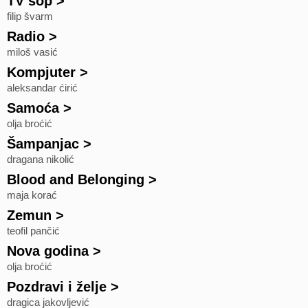
TV šop
>
filip švarm
Radio
>
miloš vasić
Kompjuter
>
aleksandar ćirić
Samoća
>
olja broćić
Šampanjac
>
dragana nikolić
Blood and Belonging
>
maja korać
Zemun
>
teofil pančić
Nova godina
>
olja broćić
Pozdravi i želje
>
dragica jakovljević