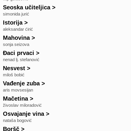
Seoska učiteljica
>
simonida jurić
Istorija
>
aleksandar ćirić
Mahovina
>
sonja seizova
Đaci prvaci
>
nenad lj. stefanović
Nesvest
>
miloš bobić
Vađenje zuba
>
aris movsesijan
Mačetina
>
živoslav miloradović
Osvajanje vina
>
nataša bogović
Boršč
>