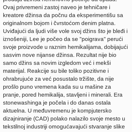
Ovaj privremeni zastoj naveo je tehničare i
kreatore džinsa da počnu da eksperimentišu sa
originalnom bojom i čvrstoćom denim platna.
Uviđajući da ljudi više vole svoj džins što je bleđi i
iznošeniji, Lee je počeo da se "poigrava" perući
svoje proizvode u raznim hemikalijama, dobijajući
sasvim nove nijanse džinsa. Rezultat nije bio
samo džins sa novim izgledom već i mekši
materijal. Reakcije su bile toliko pozitivne i
ohrabrujuće za već posustalo tržište, da nije
prošlo puno vremena kada su u mašine za
pranje, pored hemikalija, stavljeni i minerali. Era
stonewashinga je počela i do danas ostala
aktuelna. U međuvremenu je kompjutersko
dizajniranje (CAD) polako nalazilo svoje mesto u
tekstilnoj industriji omogućavajući stvaranje slike