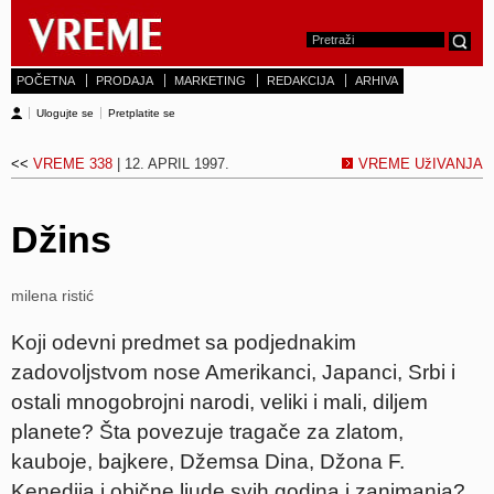
POČETNA
PRODAJA
MARKETING
REDAKCIJA
ARHIVA
Ulogujte se
Pretplatite se
<<
VREME 338
| 12. APRIL 1997.
VREME UžIVANJA
Džins
milena ristić
Koji odevni predmet sa podjednakim
zadovoljstvom nose Amerikanci, Japanci, Srbi i
ostali mnogobrojni narodi, veliki i mali, diljem
planete? Šta povezuje tragače za zlatom,
kauboje, bajkere, Džemsa Dina, Džona F.
Kenedija i obične ljude svih godina i zanimanja?