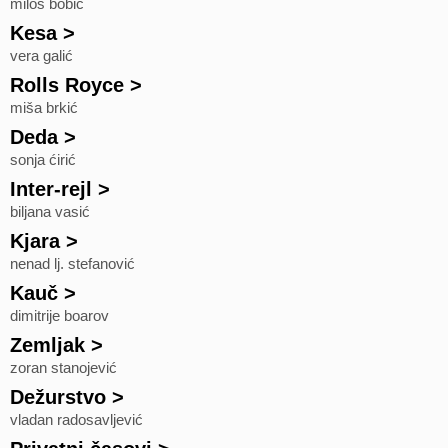
miloš bobić
Kesa
>
vera galić
Rolls Royce
>
miša brkić
Deda
>
sonja ćirić
Inter-rejl
>
biljana vasić
Kjara
>
nenad lj. stefanović
Kauč
>
dimitrije boarov
Zemljak
>
zoran stanojević
Dežurstvo
>
vladan radosavljević