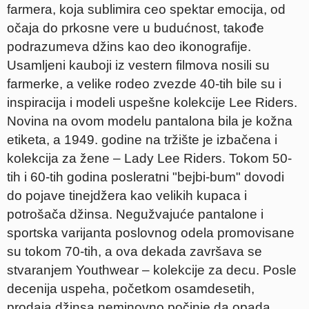
farmera, koja sublimira ceo spektar emocija, od
očaja do prkosne vere u budućnost, takođe
podrazumeva džins kao deo ikonografije.
Usamljeni kauboji iz vestern filmova nosili su
farmerke, a velike rodeo zvezde 40-tih bile su i
inspiracija i modeli uspešne kolekcije Lee Riders.
Novina na ovom modelu pantalona bila je kožna
etiketa, a 1949. godine na tržište je izbačena i
kolekcija za žene – Lady Lee Riders. Tokom 50-
tih i 60-tih godina posleratni "bejbi-bum" dovodi
do pojave tinejdžera kao velikih kupaca i
potrošača džinsa. Negužvajuće pantalone i
sportska varijanta poslovnog odela promovisane
su tokom 70-tih, a ova dekada završava se
stvaranjem Youthwear – kolekcije za decu. Posle
decenija uspeha, početkom osamdesetih,
prodaja džinsa neminovno počinje da opada.