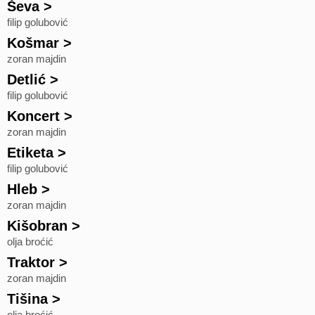
Ševa
>
filip golubović
Košmar
>
zoran majdin
Detlić
>
filip golubović
Koncert
>
zoran majdin
Etiketa
>
filip golubović
Hleb
>
zoran majdin
Kišobran
>
olja broćić
Traktor
>
zoran majdin
Tišina
>