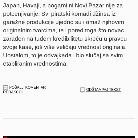
Japan, Havaji, a bogami ni Novi Pazar nije za
potcenjivanje. Svi piratski komadi džinsa iz
garažne produkcije ujedno su i omaž njihovim
originalnim tvorcima, te i pored toga što novac
zarađen na tuđem kredibilitetu skreću u pravcu
svoje kase, još više veličaju vrednost originala.
Uostalom, to je odvajkada i bio slučaj sa svim
etabliranim vrednostima.
POŠALJI KOMENTAR
ODŠTAMPAJ TEKST
REDAKCIJI