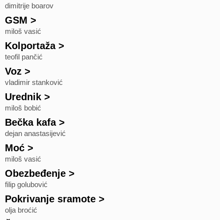
dimitrije boarov
GSM
>
miloš vasić
Kolportaža
>
teofil pančić
Voz
>
vladimir stanković
Urednik
>
miloš bobić
Bečka kafa
>
dejan anastasijević
Moć
>
miloš vasić
Obezbeđenje
>
filip golubović
Pokrivanje sramote
>
olja broćić