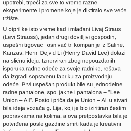
upotrebi, trpeći za sve to vreme razne
eksperimente i promene koje je diktiralo sve veće
tržište.
U otprilike isto vreme kad i mlađani Livaj Straus
(Levi Strauss), jedan drugi dovitljivi gospodin,
uspešni trgovac i osnivač tri kompanije iz Saline,
Kanzas, Henri Dejvid Li (Henry David Lee) dolazi
na sličnu ideju. Iznerviran zbog nepouzdanih
isporuka radne odeće za svoje radnike, rešava
da izgradi sopstvenu fabriku za proizvodnju
odeće. Prvi uspešan produkt bile su jednodelne
radne pantalone, spoj jakne i pantalona – "Lee
Union – All". Postoji priča da je Union – All u stvari
bila ideja vozača g. Lija, koji je bio iziritiran čestim
popravkama na kolima, a ova pretpostavka bila je
potvrđena posle gazdine smrti kada je kreativni