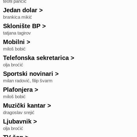
teofil pančić
Jedan dolar
>
brankica mikić
Sklonište BP
>
tatjana tagirov
Mobilni
>
miloš bobić
Telefonska sekretarica
>
olja broćić
Sportski novinari
>
milan radović, filip švarm
Plafonjera
>
miloš bobić
Muzički kantar
>
dragoslav srejić
Ljubavnik
>
olja broćić