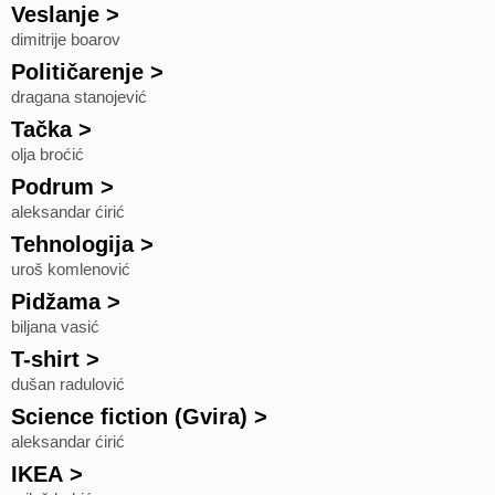
Veslanje
>
dimitrije boarov
Političarenje
>
dragana stanojević
Tačka
>
olja broćić
Podrum
>
aleksandar ćirić
Tehnologija
>
uroš komlenović
Pidžama
>
biljana vasić
T-shirt
>
dušan radulović
Science fiction (Gvira)
>
aleksandar ćirić
IKEA
>