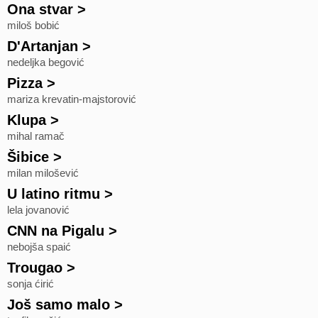
Ona stvar
>
miloš bobić
D'Artanjan
>
nedeljka begović
Pizza
>
mariza krevatin-majstorović
Klupa
>
mihal ramač
Šibice
>
milan milošević
U latino ritmu
>
lela jovanović
CNN na Pigalu
>
nebojša spaić
Trougao
>
sonja ćirić
Još samo malo
>