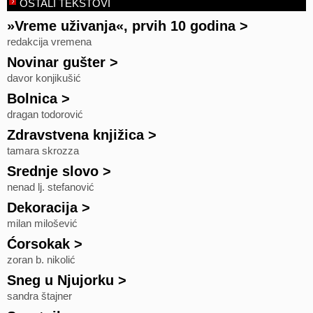
OSTALI TEKSTOVI
»Vreme uživanja«, prvih 10 godina
>
redakcija vremena
Novinar gušter
>
davor konjikušić
Bolnica
>
dragan todorović
Zdravstvena knjižica
>
tamara skrozza
Srednje slovo
>
nenad lj. stefanović
Dekoracija
>
milan milošević
Ćorsokak
>
zoran b. nikolić
Sneg u Njujorku
>
sandra štajner