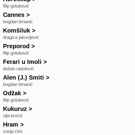
filip golubović
Cannes
>
bogdan tirnanić
Komšiluk
>
dragica jakovljević
Preporod
>
filip golubović
Ferari u Imoli
>
dušan radulović
Alen (J.) Smiti
>
bogdan tirnanić
Odžak
>
filip golubović
Kukuruz
>
olja broćić
Hram
>
sonja ćirić