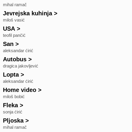
mihal ramač
Jevrejska kuhinja
>
miloš vasić
USA
>
teofil pančić
San
>
aleksandar ćirić
Autobus
>
dragica jakovljević
Lopta
>
aleksandar ćirić
Home video
>
miloš bobić
Fleka
>
sonja ćirić
Pljoska
>
mihal ramač