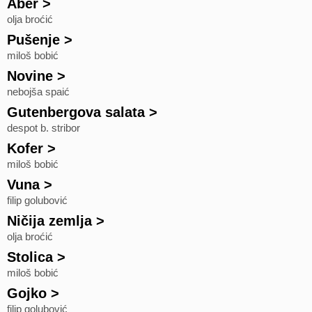
Aber
>
olja broćić
Pušenje
>
miloš bobić
Novine
>
nebojša spaić
Gutenbergova salata
>
despot b. stribor
Kofer
>
miloš bobić
Vuna
>
filip golubović
Ničija zemlja
>
olja broćić
Stolica
>
miloš bobić
Gojko
>
filip golubović