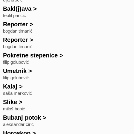
olja broćić
Bakl(j)ava
>
teofil pančić
Reporter
>
bogdan tirnanić
Reporter
>
bogdan tirnanić
Pokretne stepenice
>
filip golubović
Umetnik
>
filip golubović
Kalaj
>
saša marković
Slike
>
miloš bobić
Bubanj potok
>
aleksandar ćirić
Horoskop
>