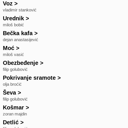
Voz
>
vladimir stanković
Urednik
>
miloš bobić
Bečka kafa
>
dejan anastasijević
Moć
>
miloš vasić
Obezbeđenje
>
filip golubović
Pokrivanje sramote
>
olja broćić
Ševa
>
filip golubović
Košmar
>
zoran majdin
Detlić
>