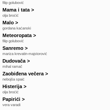
filip golubović
Mama i tata
>
olja broćić
Malo
>
gordana kaćanski
Meteoropata
>
filip golubović
Sanremo
>
mariza krevatin-majstorović
Dudovača
>
mihal ramač
Zaobiđena večera
>
nebojša spaić
Histerija
>
olja broćić
Papirići
>
vera varadi