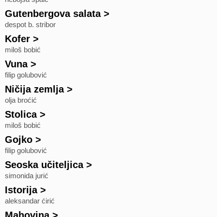
Gutenbergova salata
>
despot b. stribor
Kofer
>
miloš bobić
Vuna
>
filip golubović
Ničija zemlja
>
olja broćić
Stolica
>
miloš bobić
Gojko
>
filip golubović
Seoska učiteljica
>
simonida jurić
Istorija
>
aleksandar ćirić
Mahovina
>