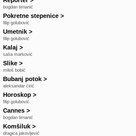
Reporter
>
bogdan tirnanić
Pokretne stepenice
>
filip golubović
Umetnik
>
filip golubović
Kalaj
>
saša marković
Slike
>
miloš bobić
Bubanj potok
>
aleksandar ćirić
Horoskop
>
filip golubović
Cannes
>
bogdan tirnanić
Komšiluk
>
dragica jakovljević