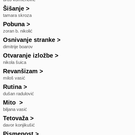
Šišanje
>
tamara skroza
Pobuna
>
zoran b. nikolić
Osnivanje stranke
>
dimitrije boarov
Otvaranje izložbe
>
nikola šuica
Revanšizam
>
miloš vasić
Rutina
>
dušan radulović
Mito
>
biljana vasić
Tetovaža
>
davor konjikušić
Pismenost
>