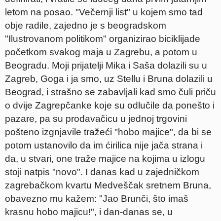
letom na posao. "Večernji list" u kojem smo tad
obje radile, zajedno je s beogradskom
"Ilustrovanom politikom" organizirao biciklijade
početkom svakog maja u Zagrebu, a potom u
Beogradu. Moji prijatelji Mika i Saša dolazili su u
Zagreb, Goga i ja smo, uz Stellu i Bruna dolazili u
Beograd, i strašno se zabavljali kad smo čuli priču
o dvije Zagrepčanke koje su odlučile da ponešto i
pazare, pa su prodavačicu u jednoj trgovini
pošteno izgnjavile tražeći "hobo majice", da bi se
potom ustanovilo da im ćirilica nije jača strana i
da, u stvari, one traže majice na kojima u izlogu
stoji natpis "novo". I danas kad u zajedničkom
zagrebačkom kvartu Medveščak sretnem Bruna,
obavezno mu kažem: "Jao Brunči, što imaš
krasnu hobo majicu!", i dan-danas se, u