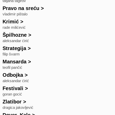
tatjana tagirov
Pravo na sreću
>
vladimir pištalo
Krimić
>
rade milićević
Špilhozne
>
aleksandar ćirić
Strategija
>
filip švarm
Mansarda
>
teofil pančić
Odbojka
>
aleksandar ćirić
Festivali
>
goran gocić
Zlatibor
>
dragica jakovljević