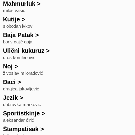
Mahmurluk
>
miloš vasić
Kutije
>
slobodan ivkov
Baja Patak
>
boris gajić gaja
Ulični kukuruz
>
uroš komlenović
Noj
>
živoslav miloradović
Đaci
>
dragica jakovljević
Jezik
>
dubravka marković
Sportistkinje
>
aleksandar ćirić
Štampatisak
>