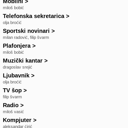
Mobilni
>
miloš bobić
Telefonska sekretarica
>
olja broćić
Sportski novinari
>
milan radović, filip švarm
Plafonjera
>
miloš bobić
Muzički kantar
>
dragoslav srejić
Ljubavnik
>
olja broćić
TV šop
>
filip švarm
Radio
>
miloš vasić
Kompjuter
>
aleksandar ćirić