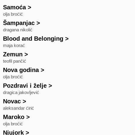
Samoća
>
olja broćić
Šampanjac
>
dragana nikolić
Blood and Belonging
>
maja korać
Zemun
>
teofil pančić
Nova godina
>
olja broćić
Pozdravi i želje
>
dragica jakovljević
Novac
>
aleksandar ćirić
Maroko
>
olja broćić
Njujork
>