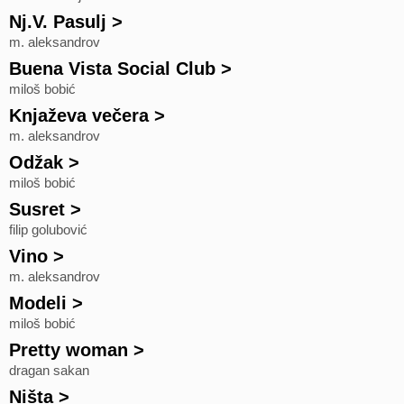
Nj.V. Pasulj
>
m. aleksandrov
Buena Vista Social Club
>
miloš bobić
Knjaževa večera
>
m. aleksandrov
Odžak
>
miloš bobić
Susret
>
filip golubović
Vino
>
m. aleksandrov
Modeli
>
miloš bobić
Pretty woman
>
dragan sakan
Ništa
>