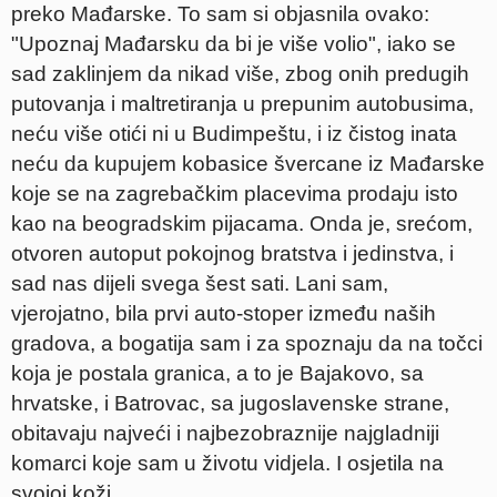
preko Mađarske. To sam si objasnila ovako:
"Upoznaj Mađarsku da bi je više volio", iako se
sad zaklinjem da nikad više, zbog onih predugih
putovanja i maltretiranja u prepunim autobusima,
neću više otići ni u Budimpeštu, i iz čistog inata
neću da kupujem kobasice švercane iz Mađarske
koje se na zagrebačkim placevima prodaju isto
kao na beogradskim pijacama. Onda je, srećom,
otvoren autoput pokojnog bratstva i jedinstva, i
sad nas dijeli svega šest sati. Lani sam,
vjerojatno, bila prvi auto-stoper između naših
gradova, a bogatija sam i za spoznaju da na točci
koja je postala granica, a to je Bajakovo, sa
hrvatske, i Batrovac, sa jugoslavenske strane,
obitavaju najveći i najbezobraznije najgladniji
komarci koje sam u životu vidjela. I osjetila na
svojoj koži.