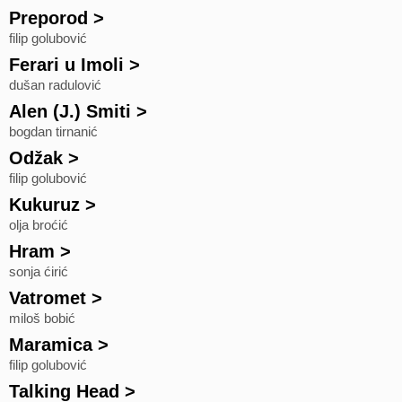
Preporod
>
filip golubović
Ferari u Imoli
>
dušan radulović
Alen (J.) Smiti
>
bogdan tirnanić
Odžak
>
filip golubović
Kukuruz
>
olja broćić
Hram
>
sonja ćirić
Vatromet
>
miloš bobić
Maramica
>
filip golubović
Talking Head
>