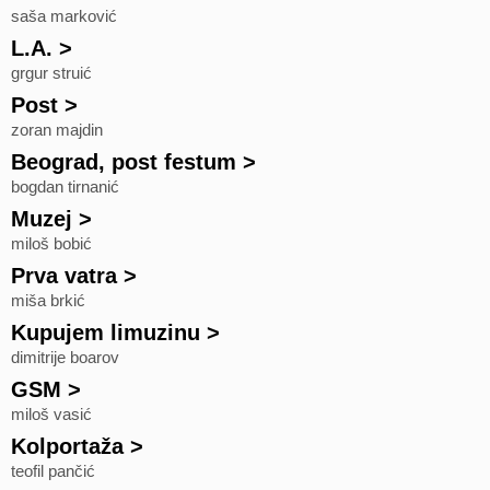
saša marković
L.A.
>
grgur struić
Post
>
zoran majdin
Beograd, post festum
>
bogdan tirnanić
Muzej
>
miloš bobić
Prva vatra
>
miša brkić
Kupujem limuzinu
>
dimitrije boarov
GSM
>
miloš vasić
Kolportaža
>
teofil pančić