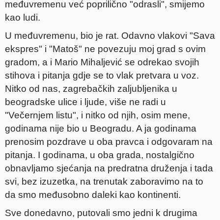
međuvremenu već poprilično "odrasli", smijemo
kao ludi.
U međuvremenu, bio je rat. Odavno vlakovi "Sava
ekspres" i "Matoš" ne povezuju moj grad s ovim
gradom, a i Mario Mihaljević se odrekao svojih
stihova i pitanja gdje se to vlak pretvara u voz.
Nitko od nas, zagrebačkih zaljubljenika u
beogradske ulice i ljude, više ne radi u
"Večernjem listu", i nitko od njih, osim mene,
godinama nije bio u Beogradu. A ja godinama
prenosim pozdrave u oba pravca i odgovaram na
pitanja. I godinama, u oba grada, nostalgično
obnavljamo sjećanja na predratna druženja i tada
svi, bez izuzetka, na trenutak zaboravimo na to
da smo međusobno daleki kao kontinenti.
Sve donedavno, putovali smo jedni k drugima