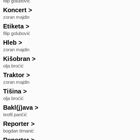
filip golubović
Koncert
>
zoran majdin
Etiketa
>
filip golubović
Hleb
>
zoran majdin
Kišobran
>
olja broćić
Traktor
>
zoran majdin
Tišina
>
olja broćić
Bakl(j)ava
>
teofil pančić
Reporter
>
bogdan tirnanić