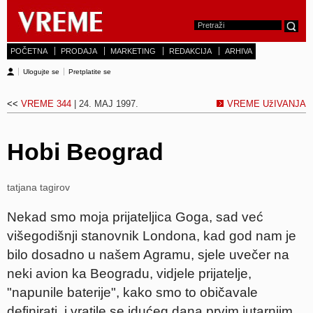
POČETNA
PRODAJA
MARKETING
REDAKCIJA
ARHIVA
Ulogujte se
Pretplatite se
<<
VREME 344
| 24. MAJ 1997.
VREME UžIVANJA
Hobi Beograd
tatjana tagirov
Nekad smo moja prijateljica Goga, sad već
višegodišnji stanovnik Londona, kad god nam je
bilo dosadno u našem Agramu, sjele uvečer na
neki avion ka Beogradu, vidjele prijatelje,
"napunile baterije", kako smo to običavale
definirati, i vratile se idućeg dana prvim jutarnjim