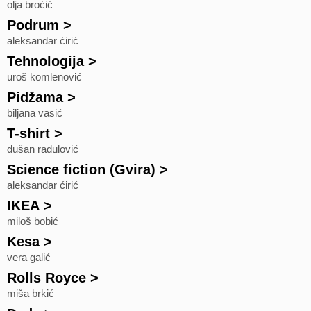
olja broćić
Podrum
>
aleksandar ćirić
Tehnologija
>
uroš komlenović
Pidžama
>
biljana vasić
T-shirt
>
dušan radulović
Science fiction (Gvira)
>
aleksandar ćirić
IKEA
>
miloš bobić
Kesa
>
vera galić
Rolls Royce
>
miša brkić