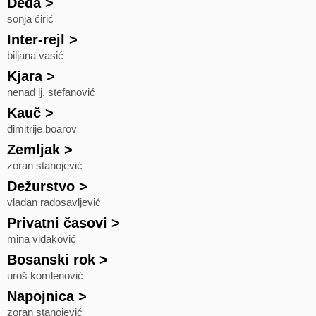
Deda
>
sonja ćirić
Inter-rejl
>
biljana vasić
Kjara
>
nenad lj. stefanović
Kauč
>
dimitrije boarov
Zemljak
>
zoran stanojević
Dežurstvo
>
vladan radosavljević
Privatni časovi
>
mina vidaković
Bosanski rok
>
uroš komlenović
Napojnica
>
zoran stanojević