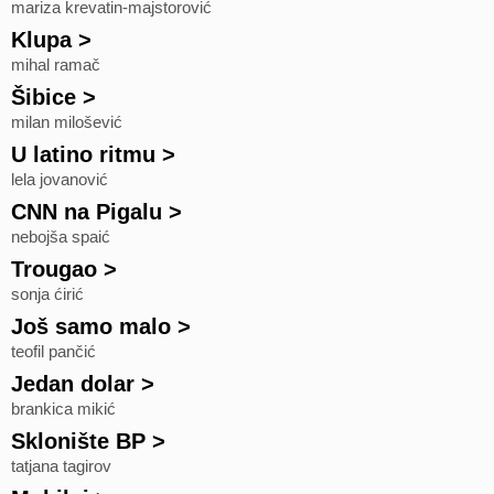
mariza krevatin-majstorović
Klupa
>
mihal ramač
Šibice
>
milan milošević
U latino ritmu
>
lela jovanović
CNN na Pigalu
>
nebojša spaić
Trougao
>
sonja ćirić
Još samo malo
>
teofil pančić
Jedan dolar
>
brankica mikić
Sklonište BP
>
tatjana tagirov