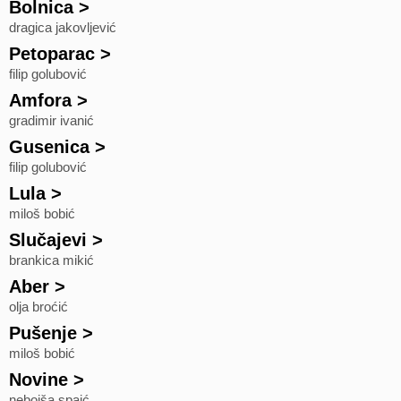
Bolnica
>
dragica jakovljević
Petoparac
>
filip golubović
Amfora
>
gradimir ivanić
Gusenica
>
filip golubović
Lula
>
miloš bobić
Slučajevi
>
brankica mikić
Aber
>
olja broćić
Pušenje
>
miloš bobić
Novine
>
nebojša spaić