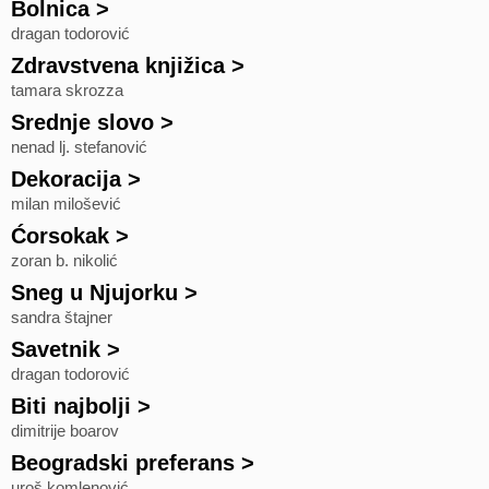
Bolnica
>
dragan todorović
Zdravstvena knjižica
>
tamara skrozza
Srednje slovo
>
nenad lj. stefanović
Dekoracija
>
milan milošević
Ćorsokak
>
zoran b. nikolić
Sneg u Njujorku
>
sandra štajner
Savetnik
>
dragan todorović
Biti najbolji
>
dimitrije boarov
Beogradski preferans
>
uroš komlenović