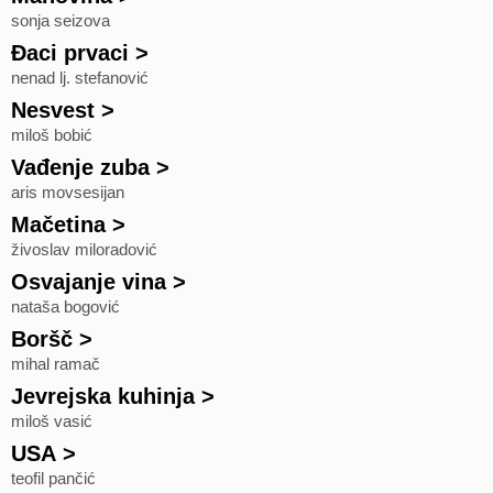
sonja seizova
Đaci prvaci
>
nenad lj. stefanović
Nesvest
>
miloš bobić
Vađenje zuba
>
aris movsesijan
Mačetina
>
živoslav miloradović
Osvajanje vina
>
nataša bogović
Boršč
>
mihal ramač
Jevrejska kuhinja
>
miloš vasić
USA
>
teofil pančić