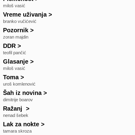
miloš vasić
Vreme uživanja
>
branko vučićević
Pozornik
>
zoran majdin
DDR
>
teofil pančić
Glasanje
>
miloš vasić
Toma
>
uroš komlenović
Šah iz novina
>
dimitrije boarov
Ražanj
>
nenad šebek
Lak za nokte
>
tamara skroza