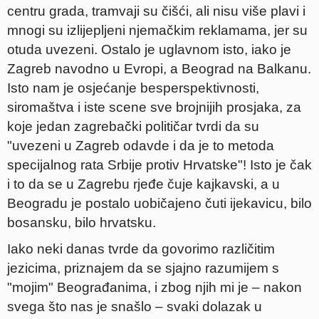
centru grada, tramvaji su čišći, ali nisu više plavi i
mnogi su izlijepljeni njemačkim reklamama, jer su
otuda uvezeni. Ostalo je uglavnom isto, iako je
Zagreb navodno u Evropi, a Beograd na Balkanu.
Isto nam je osjećanje besperspektivnosti,
siromaštva i iste scene sve brojnijih prosjaka, za
koje jedan zagrebački političar tvrdi da su
"uvezeni u Zagreb odavde i da je to metoda
specijalnog rata Srbije protiv Hrvatske"! Isto je čak
i to da se u Zagrebu rjeđe čuje kajkavski, a u
Beogradu je postalo uobičajeno čuti ijekavicu, bilo
bosansku, bilo hrvatsku.
Iako neki danas tvrde da govorimo različitim
jezicima, priznajem da se sjajno razumijem s
"mojim" Beograđanima, i zbog njih mi je – nakon
svega što nas je snašlo – svaki dolazak u