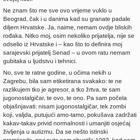
Ne znam što me sve ovo vrijeme vuklo u
Beograd, čak i u danima kad su granate padale
diljem Hrvatske. Ja, naime, nemam ovdje bliskih
rođaka. Nitko moj, osim nekoliko prijatelja, nije se
odselio iz Hrvatske i – kao što to definira moj
sarajevski prijatelj Senad – u ovom ratu nemam
gubitaka u ljudstvu i tehnici.
No, sve te ratne godine, u očima nekih u
Zagrebu, bila sam etiketirana svakako: te ne
razlikujem tko je agresor, a tko žrtva, te sam
jugonostalgičar, te ovo, te ono. Pa sam počela
objašnjavati: nisam jugonostalgičar, tek zombi
koji, valjda, putujući amo-tamo, pokušava zadržati
kakav-takav privid normalnosti i umanjiti osjećaj
življenja u autizmu. Da se nešto istinski