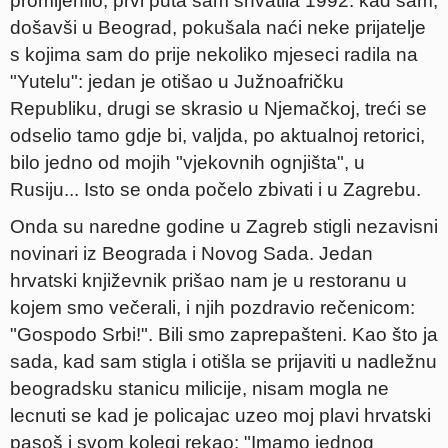
promijenilo, prvi puta sam shvatila 1992. kad sam,
došavši u Beograd, pokušala naći neke prijatelje
s kojima sam do prije nekoliko mjeseci radila na
"Yutelu": jedan je otišao u Južnoafričku
Republiku, drugi se skrasio u Njemačkoj, treći se
odselio tamo gdje bi, valjda, po aktualnoj retorici,
bilo jedno od mojih "vjekovnih ognjišta", u
Rusiju... Isto se onda počelo zbivati i u Zagrebu.
Onda su naredne godine u Zagreb stigli nezavisni
novinari iz Beograda i Novog Sada. Jedan
hrvatski književnik prišao nam je u restoranu u
kojem smo večerali, i njih pozdravio rečenicom:
"Gospodo Srbi!". Bili smo zaprepašteni. Kao što ja
sada, kad sam stigla i otišla se prijaviti u nadležnu
beogradsku stanicu milicije, nisam mogla ne
lecnuti se kad je policajac uzeo moj plavi hrvatski
pasoš i svom kolegi rekao: "Imamo jednog