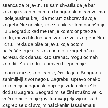
stranca za prijavu". Tu sam shvatila da je bar
zezanju s kontrolorima u beogradskim tramvajima
i trolejbusima kraj i da moram zaboraviti svoje
zagrebačke navike, koje su bile sistem ponašanja
i u Beogradu: kad me ranije kontrolor pitao za
kartu, mrtvo-hladno sam vadila svoju zagrebačku
ličnu, i rekla da piše prijavu, koja potom,
najčešće, nije ni stizala na moju zagrebačku
adresu, dok danas, kao stranac, mogu odmah
zaraditi "šup-kartu" u pravcu Lijepe moje.
I danas mi se, kao i ranije, čini da je u Beogradu
zanimljiviji život nego u Zagrebu. Upravo onako
kako moji beogradski prijatelji tvrde nakon što
dođu u Zagreb. Beograd mi se čini strašno velik,
veći no prije, a njegovi tramvaji prljaviji no ikad.
Zagreb se diči svojim nalickanim fasadama u