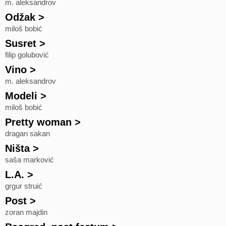
m. aleksandrov
Odžak
>
miloš bobić
Susret
>
filip golubović
Vino
>
m. aleksandrov
Modeli
>
miloš bobić
Pretty woman
>
dragan sakan
Ništa
>
saša marković
L.A.
>
grgur struić
Post
>
zoran majdin