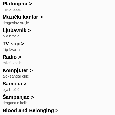
Plafonjera
>
miloš bobić
Muzički kantar
>
dragoslav srejić
Ljubavnik
>
olja broćić
TV šop
>
filip švarm
Radio
>
miloš vasić
Kompjuter
>
aleksandar ćirić
Samoća
>
olja broćić
Šampanjac
>
dragana nikolić
Blood and Belonging
>