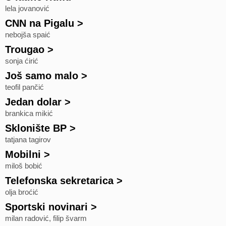
lela jovanović
CNN na Pigalu
>
nebojša spaić
Trougao
>
sonja ćirić
Još samo malo
>
teofil pančić
Jedan dolar
>
brankica mikić
Sklonište BP
>
tatjana tagirov
Mobilni
>
miloš bobić
Telefonska sekretarica
>
olja broćić
Sportski novinari
>
milan radović, filip švarm