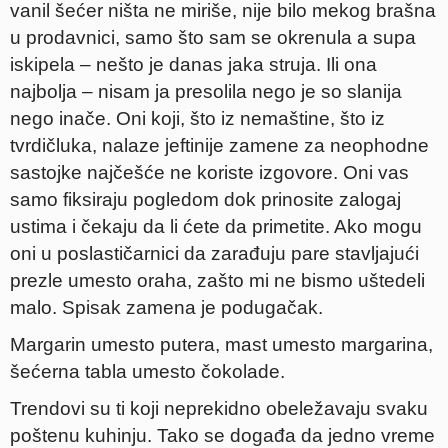
vanil šećer ništa ne miriše, nije bilo mekog brašna
u prodavnici, samo što sam se okrenula a supa
iskipela – nešto je danas jaka struja. Ili ona
najbolja – nisam ja presolila nego je so slanija
nego inače. Oni koji, što iz nemaštine, što iz
tvrdičluka, nalaze jeftinije zamene za neophodne
sastojke najčešće ne koriste izgovore. Oni vas
samo fiksiraju pogledom dok prinosite zalogaj
ustima i čekaju da li ćete da primetite. Ako mogu
oni u poslastičarnici da zarađuju pare stavljajući
prezle umesto oraha, zašto mi ne bismo uštedeli
malo. Spisak zamena je podugačak.
Margarin umesto putera, mast umesto margarina,
šećerna tabla umesto čokolade.
Trendovi su ti koji neprekidno obeležavaju svaku
poštenu kuhinju. Tako se događa da jedno vreme