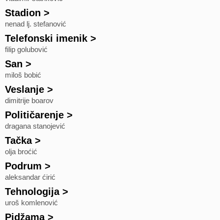
Stadion
>
nenad lj. stefanović
Telefonski imenik
>
filip golubović
San
>
miloš bobić
Veslanje
>
dimitrije boarov
Političarenje
>
dragana stanojević
Tačka
>
olja broćić
Podrum
>
aleksandar ćirić
Tehnologija
>
uroš komlenović
Pidžama
>