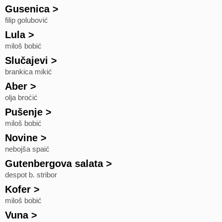
Gusenica
>
filip golubović
Lula
>
miloš bobić
Slučajevi
>
brankica mikić
Aber
>
olja broćić
Pušenje
>
miloš bobić
Novine
>
nebojša spaić
Gutenbergova salata
>
despot b. stribor
Kofer
>
miloš bobić
Vuna
>