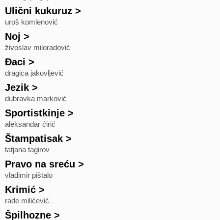
Ulični kukuruz
>
uroš komlenović
Noj
>
živoslav miloradović
Đaci
>
dragica jakovljević
Jezik
>
dubravka marković
Sportistkinje
>
aleksandar ćirić
Štampatisak
>
tatjana tagirov
Pravo na sreću
>
vladimir pištalo
Krimić
>
rade milićević
Špilhozne
>