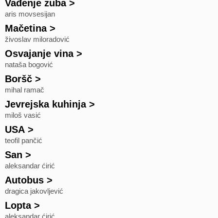
Vađenje zuba
>
aris movsesijan
Mačetina
>
živoslav miloradović
Osvajanje vina
>
nataša bogović
Boršč
>
mihal ramač
Jevrejska kuhinja
>
miloš vasić
USA
>
teofil pančić
San
>
aleksandar ćirić
Autobus
>
dragica jakovljević
Lopta
>
aleksandar ćirić