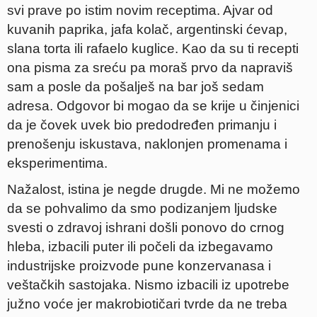
svi prave po istim novim receptima. Ajvar od
kuvanih paprika, jafa kolač, argentinski ćevap,
slana torta ili rafaelo kuglice. Kao da su ti recepti
ona pisma za sreću pa moraš prvo da napraviš
sam a posle da pošalješ na bar još sedam
adresa. Odgovor bi mogao da se krije u činjenici
da je čovek uvek bio predodređen primanju i
prenošenju iskustava, naklonjen promenama i
eksperimentima.
Nažalost, istina je negde drugde. Mi ne možemo
da se pohvalimo da smo podizanjem ljudske
svesti o zdravoj ishrani došli ponovo do crnog
hleba, izbacili puter ili počeli da izbegavamo
industrijske proizvode pune konzervanasa i
veštačkih sastojaka. Nismo izbacili iz upotrebe
južno voće jer makrobiotičari tvrde da ne treba