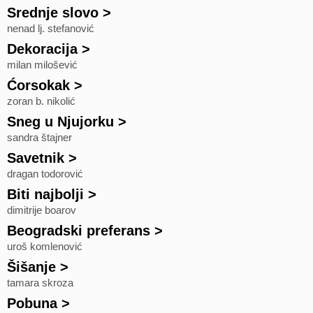
Srednje slovo
>
nenad lj. stefanović
Dekoracija
>
milan milošević
Ćorsokak
>
zoran b. nikolić
Sneg u Njujorku
>
sandra štajner
Savetnik
>
dragan todorović
Biti najbolji
>
dimitrije boarov
Beogradski preferans
>
uroš komlenović
Šišanje
>
tamara skroza
Pobuna
>