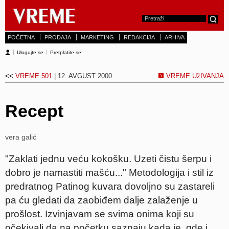
POČETNA
PRODAJA
MARKETING
REDAKCIJA
ARHIVA
Ulogujte se
Pretplatite se
<<
VREME 501
| 12. AVGUST 2000.
VREME UžIVANJA
Recept
vera galić
"Zaklati jednu veću kokošku. Uzeti čistu šerpu i
dobro je namastiti mašću..." Metodologija i stil iz
predratnog Patinog kuvara dovoljno su zastareli
pa ću gledati da zaobiđem dalje zalaženje u
prošlost. Izvinjavam se svima onima koji su
očekivali da na početku saznaju kada je, gde i