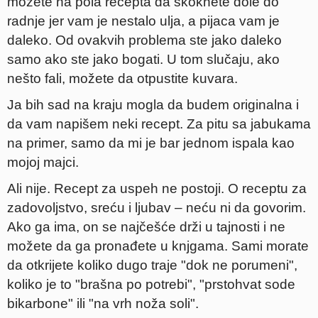
možete na pola recepta da skoknete dole do
radnje jer vam je nestalo ulja, a pijaca vam je
daleko. Od ovakvih problema ste jako daleko
samo ako ste jako bogati. U tom slučaju, ako
nešto fali, možete da otpustite kuvara.
Ja bih sad na kraju mogla da budem originalna i
da vam napišem neki recept. Za pitu sa jabukama
na primer, samo da mi je bar jednom ispala kao
mojoj majci.
Ali nije. Recept za uspeh ne postoji. O receptu za
zadovoljstvo, sreću i ljubav – neću ni da govorim.
Ako ga ima, on se najčešće drži u tajnosti i ne
možete da ga pronađete u knjgama. Sami morate
da otkrijete koliko dugo traje "dok ne porumeni",
koliko je to "brašna po potrebi", "prstohvat sode
bikarbone" ili "na vrh noža soli".