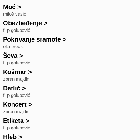
Moć
>
miloš vasić
Obezbeđenje
>
filip golubović
Pokrivanje sramote
>
olja broćić
Ševa
>
filip golubović
Košmar
>
zoran majdin
Detlić
>
filip golubović
Koncert
>
zoran majdin
Etiketa
>
filip golubović
Hleb
>