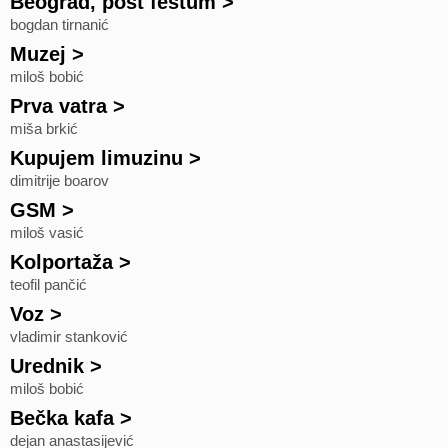
Beograd, post festum
>
bogdan tirnanić
Muzej
>
miloš bobić
Prva vatra
>
miša brkić
Kupujem limuzinu
>
dimitrije boarov
GSM
>
miloš vasić
Kolportaža
>
teofil pančić
Voz
>
vladimir stanković
Urednik
>
miloš bobić
Bečka kafa
>
dejan anastasijević