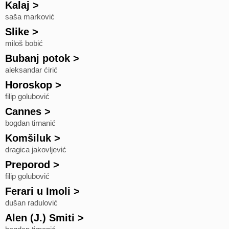
Kalaj
>
saša marković
Slike
>
miloš bobić
Bubanj potok
>
aleksandar ćirić
Horoskop
>
filip golubović
Cannes
>
bogdan tirnanić
Komšiluk
>
dragica jakovljević
Preporod
>
filip golubović
Ferari u Imoli
>
dušan radulović
Alen (J.) Smiti
>