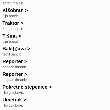
zoran majdin
Kišobran
>
olja broćić
Traktor
>
zoran majdin
Tišina
>
olja broćić
Bakl(j)ava
>
teofil pančić
Reporter
>
bogdan tirnanić
Reporter
>
bogdan tirnanić
Pokretne stepenice
>
filip golubović
Umetnik
>
filip golubović