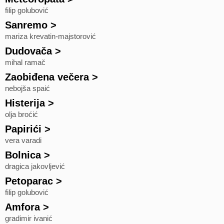
filip golubović
Sanremo
>
mariza krevatin-majstorović
Dudovača
>
mihal ramač
Zaobiđena večera
>
nebojša spaić
Histerija
>
olja broćić
Papirići
>
vera varadi
Bolnica
>
dragica jakovljević
Petoparac
>
filip golubović
Amfora
>
gradimir ivanić