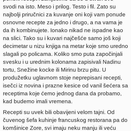
svodi na isto. Meso i prilog. Testo i fil. Zato su
najbolji priručnici za kuvanje oni koji vam ponude
osnovne recepte za jedno i drugo, a na vama je
da ih kombinujete. Ionako nikad ne ispadne kao
na slici. Tako su i kuvari najčešće samo još koji
decimetar u nizu knjiga na metar koje smo uredno
slagali po policama. Koliko smo puta započinjali
svesku i u urednim kolonama zapisivali Nadinu
tortu, Snežine kocke ili Mirinu brzu pitu. U
produžetku uglavnom stoje neprepisani recepti,
isečci iz novina i prazne kesice od vanil šećera sa
receptima koje ćemo jednog dana da probamo,
kad budemo imali vremena.
Recepti su uvek bili obavijeni velom tajni. Od
čuvenog šefa kuhinje francuskog restorana pa do
komšinice Zore, svi imaju neku manju ili veću