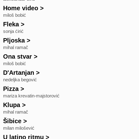
Home video
>
miloš bobić
Fleka
>
sonja ćirić
Pljoska
>
mihal ramač
Ona stvar
>
miloš bobić
D'Artanjan
>
nedeljka begović
Pizza
>
mariza krevatin-majstorović
Klupa
>
mihal ramač
Šibice
>
milan milošević
U latino ritmu
>