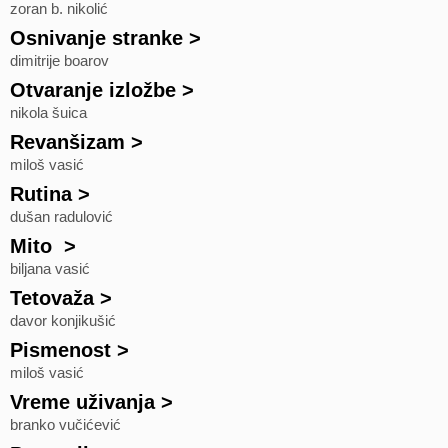
zoran b. nikolić
Osnivanje stranke
>
dimitrije boarov
Otvaranje izložbe
>
nikola šuica
Revanšizam
>
miloš vasić
Rutina
>
dušan radulović
Mito
>
biljana vasić
Tetovaža
>
davor konjikušić
Pismenost
>
miloš vasić
Vreme uživanja
>
branko vučićević