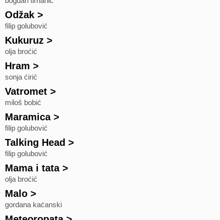
bogdan tirnanić
Odžak
>
filip golubović
Kukuruz
>
olja broćić
Hram
>
sonja ćirić
Vatromet
>
miloš bobić
Maramica
>
filip golubović
Talking Head
>
filip golubović
Mama i tata
>
olja broćić
Malo
>
gordana kaćanski
Meteoropata
>