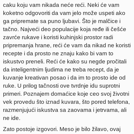
caku koju vam nikada neće reći. Neki će vam
koketno odgovoriti da vam jelo može uspeti ako
ga pripremate sa puno ljubavi. Što je malčice i
tačno. Najveći deo populacije koja ređe ili češće
zavrće rukave i koristi kuhinjski prostor radi
pripremanja hrane, reći će vam da nikad ne koristi
recepte i da prosto ne znaju kako bi vam to
iskustvo preneli. Reći će kako su negde pročitali
da inteligentnim ljudima ne treba recept, da je
kuvanje kreativan posao i da im to prosto ide od
ruke. U prilog tačnosti ove tvrdnje idu suprotni
primeri. Poznajem domaćice koje ceo svoj životni
vek provedu što iznad kuvara, što pored telefona,
razmenjujući iskustva sa zaovama i jetrvama, ali
ne ide.
Zato postoje izgovori. Meso je bilo žilavo, ovaj