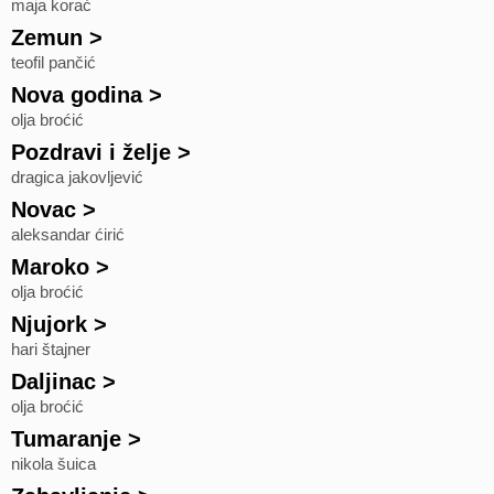
maja korać
Zemun
>
teofil pančić
Nova godina
>
olja broćić
Pozdravi i želje
>
dragica jakovljević
Novac
>
aleksandar ćirić
Maroko
>
olja broćić
Njujork
>
hari štajner
Daljinac
>
olja broćić
Tumaranje
>
nikola šuica