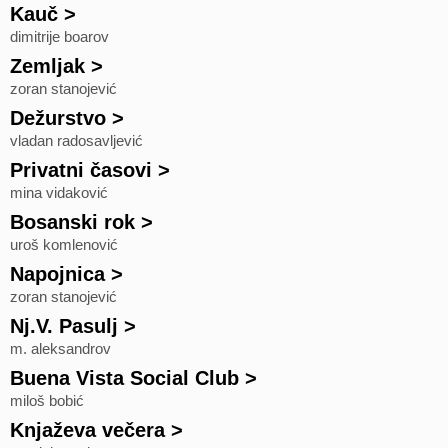
Kauč
>
dimitrije boarov
Zemljak
>
zoran stanojević
Dežurstvo
>
vladan radosavljević
Privatni časovi
>
mina vidaković
Bosanski rok
>
uroš komlenović
Napojnica
>
zoran stanojević
Nj.V. Pasulj
>
m. aleksandrov
Buena Vista Social Club
>
miloš bobić
Knjaževa večera
>