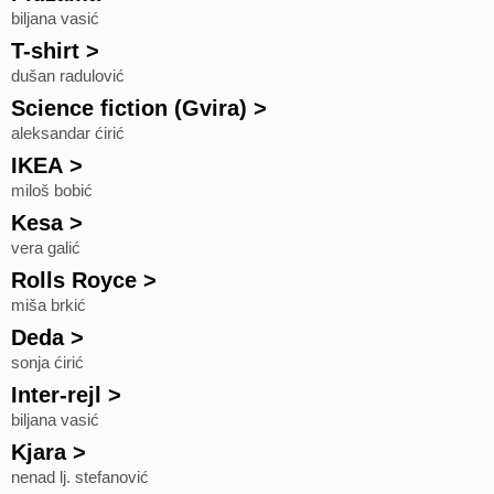
biljana vasić
T-shirt
>
dušan radulović
Science fiction (Gvira)
>
aleksandar ćirić
IKEA
>
miloš bobić
Kesa
>
vera galić
Rolls Royce
>
miša brkić
Deda
>
sonja ćirić
Inter-rejl
>
biljana vasić
Kjara
>
nenad lj. stefanović