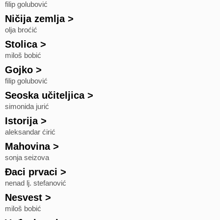
filip golubović
Ničija zemlja
>
olja broćić
Stolica
>
miloš bobić
Gojko
>
filip golubović
Seoska učiteljica
>
simonida jurić
Istorija
>
aleksandar ćirić
Mahovina
>
sonja seizova
Đaci prvaci
>
nenad lj. stefanović
Nesvest
>
miloš bobić