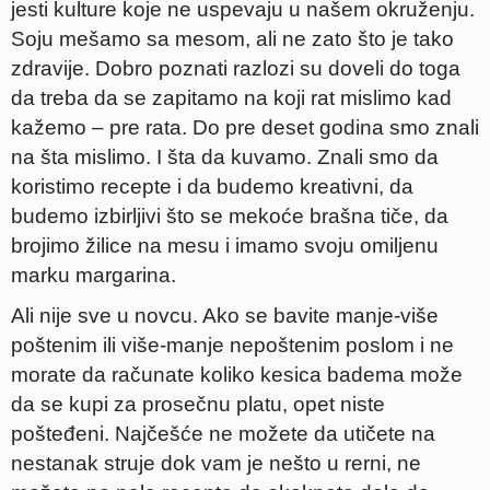
jesti kulture koje ne uspevaju u našem okruženju.
Soju mešamo sa mesom, ali ne zato što je tako
zdravije. Dobro poznati razlozi su doveli do toga
da treba da se zapitamo na koji rat mislimo kad
kažemo – pre rata. Do pre deset godina smo znali
na šta mislimo. I šta da kuvamo. Znali smo da
koristimo recepte i da budemo kreativni, da
budemo izbirljivi što se mekoće brašna tiče, da
brojimo žilice na mesu i imamo svoju omiljenu
marku margarina.
Ali nije sve u novcu. Ako se bavite manje-više
poštenim ili više-manje nepoštenim poslom i ne
morate da računate koliko kesica badema može
da se kupi za prosečnu platu, opet niste
pošteđeni. Najčešće ne možete da utičete na
nestanak struje dok vam je nešto u rerni, ne