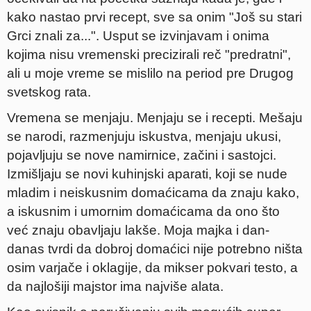
kako nastao prvi recept, sve sa onim "Još su stari
Grci znali za...". Usput se izvinjavam i onima
kojima nisu vremenski precizirali reč "predratni",
ali u moje vreme se mislilo na period pre Drugog
svetskog rata.
Vremena se menjaju. Menjaju se i recepti. Mešaju
se narodi, razmenjuju iskustva, menjaju ukusi,
pojavljuju se nove namirnice, začini i sastojci.
Izmišljaju se novi kuhinjski aparati, koji se nude
mladim i neiskusnim domaćicama da znaju kako,
a iskusnim i umornim domaćicama da ono što
već znaju obavljaju lakše. Moja majka i dan-
danas tvrdi da dobroj domaćici nije potrebno ništa
osim varjače i oklagije, da mikser pokvari testo, a
da najlošiji majstor ima najviše alata.