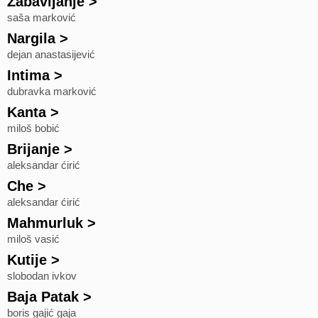
Zabavljanje
>
saša marković
Nargila
>
dejan anastasijević
Intima
>
dubravka marković
Kanta
>
miloš bobić
Brijanje
>
aleksandar ćirić
Che
>
aleksandar ćirić
Mahmurluk
>
miloš vasić
Kutije
>
slobodan ivkov
Baja Patak
>
boris gajić gaja