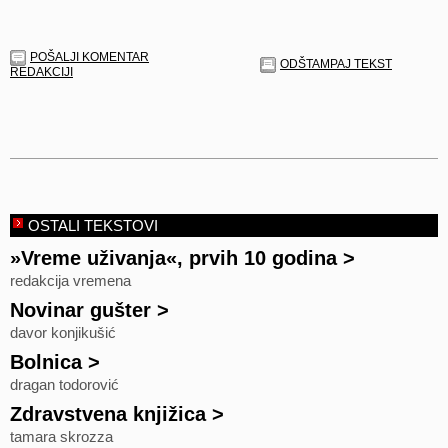
POŠALJI KOMENTAR
ODŠTAMPAJ TEKST
REDAKCIJI
OSTALI TEKSTOVI
»Vreme uživanja«, prvih 10 godina
>
redakcija vremena
Novinar gušter
>
davor konjikušić
Bolnica
>
dragan todorović
Zdravstvena knjižica
>
tamara skrozza