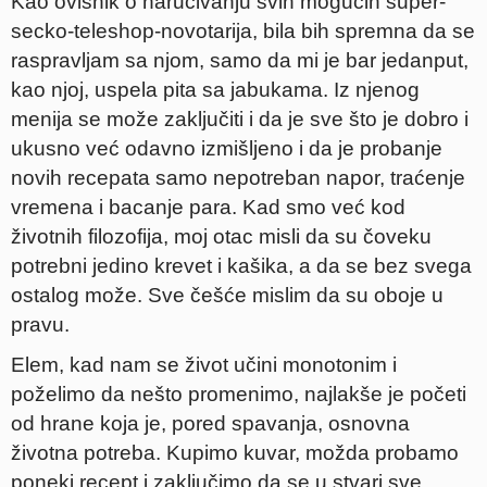
Kao ovisnik o naručivanju svih mogućih super-
secko-teleshop-novotarija, bila bih spremna da se
raspravljam sa njom, samo da mi je bar jedanput,
kao njoj, uspela pita sa jabukama. Iz njenog
menija se može zaključiti i da je sve što je dobro i
ukusno već odavno izmišljeno i da je probanje
novih recepata samo nepotreban napor, traćenje
vremena i bacanje para. Kad smo već kod
životnih filozofija, moj otac misli da su čoveku
potrebni jedino krevet i kašika, a da se bez svega
ostalog može. Sve češće mislim da su oboje u
pravu.
Elem, kad nam se život učini monotonim i
poželimo da nešto promenimo, najlakše je početi
od hrane koja je, pored spavanja, osnovna
životna potreba. Kupimo kuvar, možda probamo
poneki recept i zaključimo da se u stvari sve