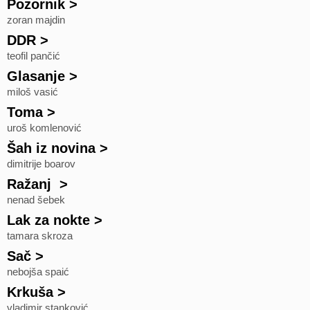
Pozornik
>
zoran majdin
DDR
>
teofil pančić
Glasanje
>
miloš vasić
Toma
>
uroš komlenović
Šah iz novina
>
dimitrije boarov
Ražanj
>
nenad šebek
Lak za nokte
>
tamara skroza
Sač
>
nebojša spaić
Krkuša
>
vladimir stanković