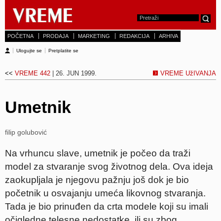
POČETNA
PRODAJA
MARKETING
REDAKCIJA
ARHIVA
Ulogujte se
Pretplatite se
<<
VREME 442
| 26. JUN 1999.
VREME UžIVANJA
Umetnik
filip golubović
Na vrhuncu slave, umetnik je počeo da traži
model za stvaranje svog životnog dela. Ova ideja
zaokupljala je njegovu pažnju još dok je bio
početnik u osvajanju umeća likovnog stvaranja.
Tada je bio prinuđen da crta modele koji su imali
očigledne telesne nedostatke, ili su zbog