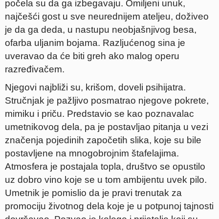
počela su da ga izbegavaju. Omiljeni unuk,
najčešći gost u sve neurednijem ateljeu, doživeo
je da ga deda, u nastupu neobjašnjivog besa,
ofarba uljanim bojama. Razljućenog sina je
uveravao da će biti greh ako malog operu
razređivačem.
Njegovi najbliži su, krišom, doveli psihijatra.
Stručnjak je pažljivo posmatrao njegove pokrete,
mimiku i priču. Predstavio se kao poznavalac
umetnikovog dela, pa je postavljao pitanja u vezi
značenja pojedinih započetih slika, koje su bile
postavljene na mnogobrojnim štafelajima.
Atmosfera je postajala topla, društvo se opustilo
uz dobro vino koje se u tom ambijentu uvek pilo.
Umetnik je pomislio da je pravi trenutak za
promociju životnog dela koje je u potpunoj tajnosti