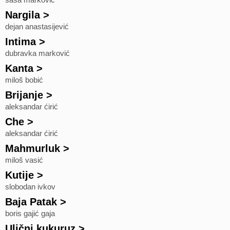
saša marković
Nargila
>
dejan anastasijević
Intima
>
dubravka marković
Kanta
>
miloš bobić
Brijanje
>
aleksandar ćirić
Che
>
aleksandar ćirić
Mahmurluk
>
miloš vasić
Kutije
>
slobodan ivkov
Baja Patak
>
boris gajić gaja
Ulični kukuruz
>