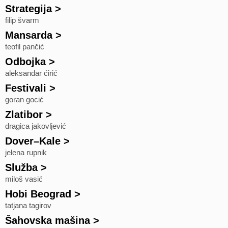
Strategija
>
filip švarm
Mansarda
>
teofil pančić
Odbojka
>
aleksandar ćirić
Festivali
>
goran gocić
Zlatibor
>
dragica jakovljević
Dover–Kale
>
jelena rupnik
Služba
>
miloš vasić
Hobi Beograd
>
tatjana tagirov
Šahovska mašina
>