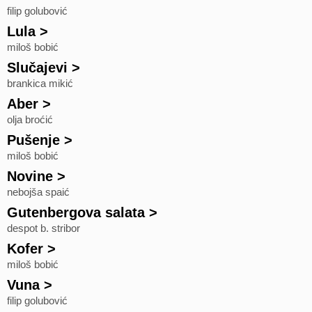
filip golubović
Lula
>
miloš bobić
Slučajevi
>
brankica mikić
Aber
>
olja broćić
Pušenje
>
miloš bobić
Novine
>
nebojša spaić
Gutenbergova salata
>
despot b. stribor
Kofer
>
miloš bobić
Vuna
>
filip golubović