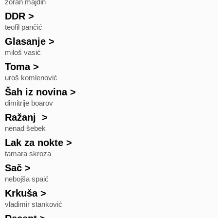
zoran majdin
DDR
>
teofil pančić
Glasanje
>
miloš vasić
Toma
>
uroš komlenović
Šah iz novina
>
dimitrije boarov
Ražanj
>
nenad šebek
Lak za nokte
>
tamara skroza
Sač
>
nebojša spaić
Krkuša
>
vladimir stanković