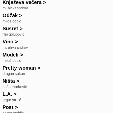
Knjaževa večera
>
m. aleksandrov
Odžak
>
miloš bobić
Susret
>
filip golubović
Vino
>
m. aleksandrov
Modeli
>
miloš bobić
Pretty woman
>
dragan sakan
Ništa
>
saša marković
L.A.
>
grgur struić
Post
>