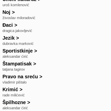
uroš komlenović
Noj
>
živoslav miloradović
Đaci
>
dragica jakovljević
Jezik
>
dubravka marković
Sportistkinje
>
aleksandar ćirić
Štampatisak
>
tatjana tagirov
Pravo na sreću
>
vladimir pištalo
Krimić
>
rade milićević
Špilhozne
>
aleksandar ćirić