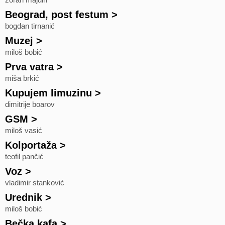
zoran majdin
Beograd, post festum
>
bogdan tirnanić
Muzej
>
miloš bobić
Prva vatra
>
miša brkić
Kupujem limuzinu
>
dimitrije boarov
GSM
>
miloš vasić
Kolportaža
>
teofil pančić
Voz
>
vladimir stanković
Urednik
>
miloš bobić
Bečka kafa
>