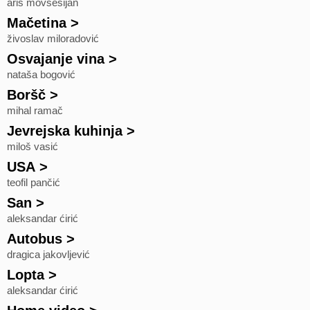
aris movsesijan
Mačetina
>
živoslav miloradović
Osvajanje vina
>
nataša bogović
Boršč
>
mihal ramač
Jevrejska kuhinja
>
miloš vasić
USA
>
teofil pančić
San
>
aleksandar ćirić
Autobus
>
dragica jakovljević
Lopta
>
aleksandar ćirić