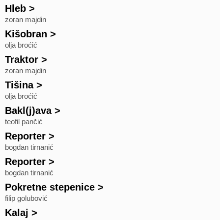
Hleb
>
zoran majdin
Kišobran
>
olja broćić
Traktor
>
zoran majdin
Tišina
>
olja broćić
Bakl(j)ava
>
teofil pančić
Reporter
>
bogdan tirnanić
Reporter
>
bogdan tirnanić
Pokretne stepenice
>
filip golubović
Kalaj
>