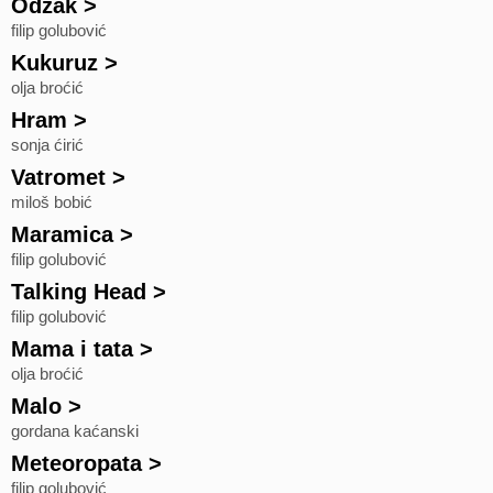
Odžak
>
filip golubović
Kukuruz
>
olja broćić
Hram
>
sonja ćirić
Vatromet
>
miloš bobić
Maramica
>
filip golubović
Talking Head
>
filip golubović
Mama i tata
>
olja broćić
Malo
>
gordana kaćanski
Meteoropata
>
filip golubović