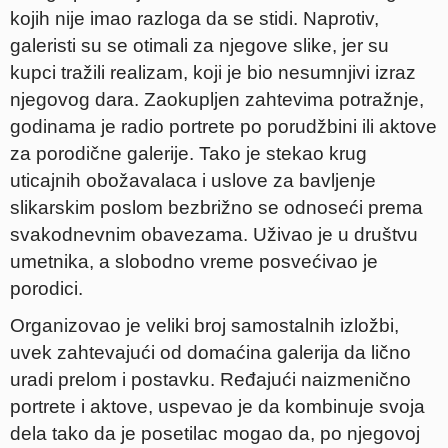
kojih nije imao razloga da se stidi. Naprotiv,
galeristi su se otimali za njegove slike, jer su
kupci tražili realizam, koji je bio nesumnjivi izraz
njegovog dara. Zaokupljen zahtevima potražnje,
godinama je radio portrete po porudžbini ili aktove
za porodične galerije. Tako je stekao krug
uticajnih obožavalaca i uslove za bavljenje
slikarskim poslom bezbrižno se odnoseći prema
svakodnevnim obavezama. Uživao je u društvu
umetnika, a slobodno vreme posvećivao je
porodici.
Organizovao je veliki broj samostalnih izložbi,
uvek zahtevajući od domaćina galerija da lično
uradi prelom i postavku. Ređajući naizmenično
portrete i aktove, uspevao je da kombinuje svoja
dela tako da je posetilac mogao da, po njegovoj