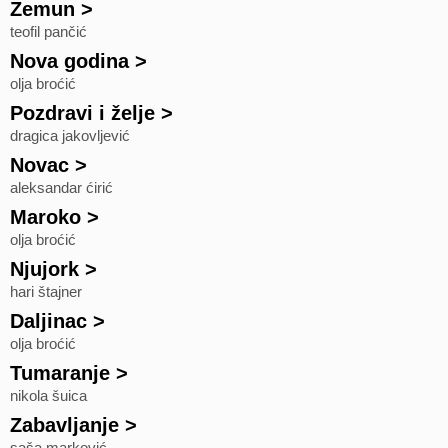
Zemun
>
teofil pančić
Nova godina
>
olja broćić
Pozdravi i želje
>
dragica jakovljević
Novac
>
aleksandar ćirić
Maroko
>
olja broćić
Njujork
>
hari štajner
Daljinac
>
olja broćić
Tumaranje
>
nikola šuica
Zabavljanje
>