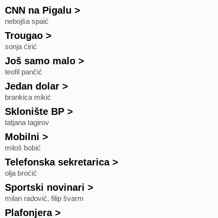
CNN na Pigalu
>
nebojša spaić
Trougao
>
sonja ćirić
Još samo malo
>
teofil pančić
Jedan dolar
>
brankica mikić
Sklonište BP
>
tatjana tagirov
Mobilni
>
miloš bobić
Telefonska sekretarica
>
olja broćić
Sportski novinari
>
milan radović, filip švarm
Plafonjera
>