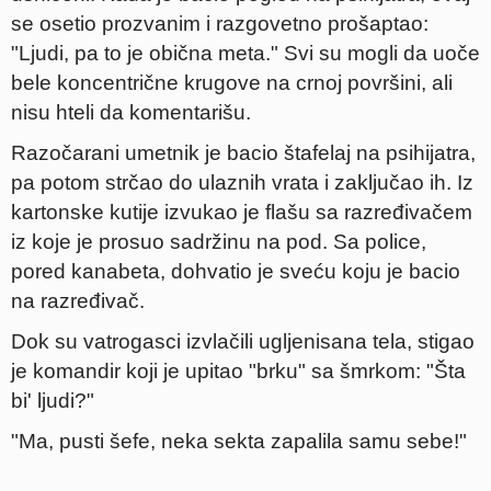
se osetio prozvanim i razgovetno prošaptao:
"Ljudi, pa to je obična meta." Svi su mogli da uoče
bele koncentrične krugove na crnoj površini, ali
nisu hteli da komentarišu.
Razočarani umetnik je bacio štafelaj na psihijatra,
pa potom strčao do ulaznih vrata i zaključao ih. Iz
kartonske kutije izvukao je flašu sa razređivačem
iz koje je prosuo sadržinu na pod. Sa police,
pored kanabeta, dohvatio je sveću koju je bacio
na razređivač.
Dok su vatrogasci izvlačili ugljenisana tela, stigao
je komandir koji je upitao "brku" sa šmrkom: "Šta
bi' ljudi?"
"Ma, pusti šefe, neka sekta zapalila samu sebe!"