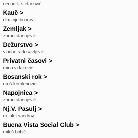
nenad lj. stefanović
Kauč
>
dimitrije boarov
Zemljak
>
zoran stanojević
Dežurstvo
>
vladan radosavljević
Privatni časovi
>
mina vidaković
Bosanski rok
>
uroš komlenović
Napojnica
>
zoran stanojević
Nj.V. Pasulj
>
m. aleksandrov
Buena Vista Social Club
>
miloš bobić