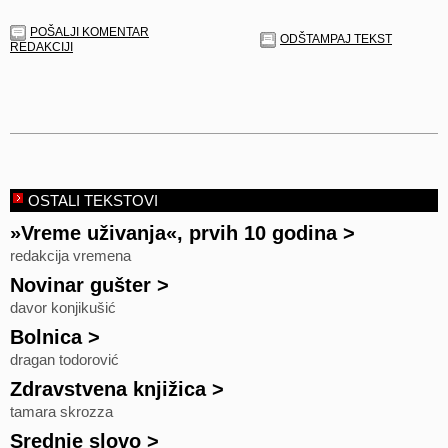
POŠALJI KOMENTAR
ODŠTAMPAJ TEKST
REDAKCIJI
OSTALI TEKSTOVI
»Vreme uživanja«, prvih 10 godina
>
redakcija vremena
Novinar gušter
>
davor konjikušić
Bolnica
>
dragan todorović
Zdravstvena knjižica
>
tamara skrozza
Srednje slovo
>