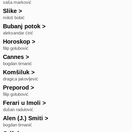
saša marković
Slike
>
miloš bobić
Bubanj potok
>
aleksandar ćirić
Horoskop
>
filip golubović
Cannes
>
bogdan tirnanić
Komšiluk
>
dragica jakovljević
Preporod
>
filip golubović
Ferari u Imoli
>
dušan radulović
Alen (J.) Smiti
>
bogdan tirnanić