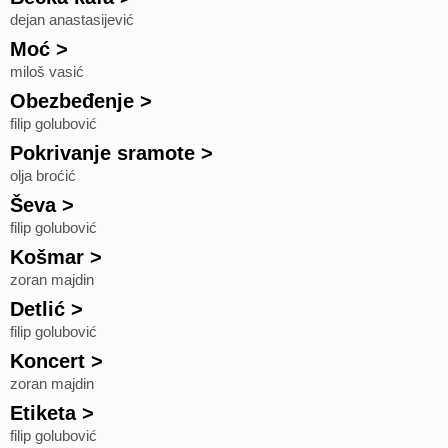
dejan anastasijević
Moć
>
miloš vasić
Obezbeđenje
>
filip golubović
Pokrivanje sramote
>
olja broćić
Ševa
>
filip golubović
Košmar
>
zoran majdin
Detlić
>
filip golubović
Koncert
>
zoran majdin
Etiketa
>
filip golubović