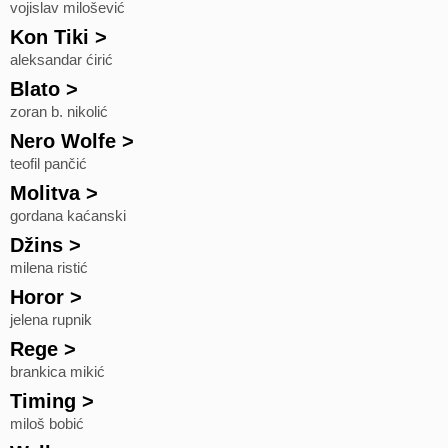
vojislav milošević
Kon Tiki
>
aleksandar ćirić
Blato
>
zoran b. nikolić
Nero Wolfe
>
teofil pančić
Molitva
>
gordana kaćanski
Džins
>
milena ristić
Horor
>
jelena rupnik
Rege
>
brankica mikić
Timing
>
miloš bobić