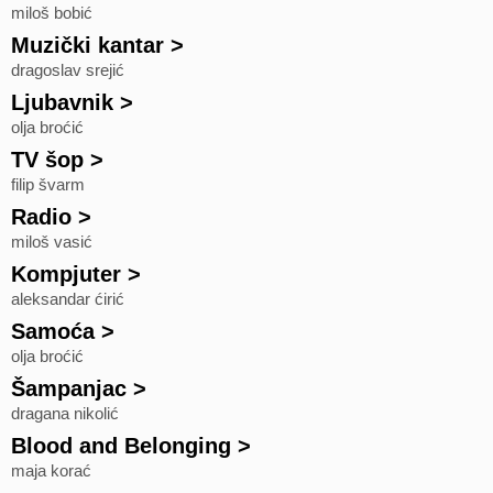
miloš bobić
Muzički kantar
>
dragoslav srejić
Ljubavnik
>
olja broćić
TV šop
>
filip švarm
Radio
>
miloš vasić
Kompjuter
>
aleksandar ćirić
Samoća
>
olja broćić
Šampanjac
>
dragana nikolić
Blood and Belonging
>
maja korać