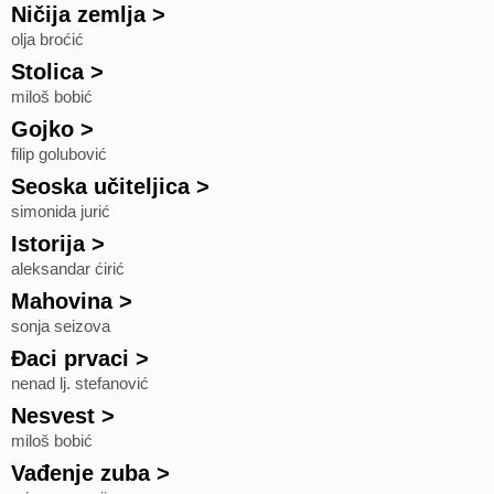
Ničija zemlja
>
olja broćić
Stolica
>
miloš bobić
Gojko
>
filip golubović
Seoska učiteljica
>
simonida jurić
Istorija
>
aleksandar ćirić
Mahovina
>
sonja seizova
Đaci prvaci
>
nenad lj. stefanović
Nesvest
>
miloš bobić
Vađenje zuba
>