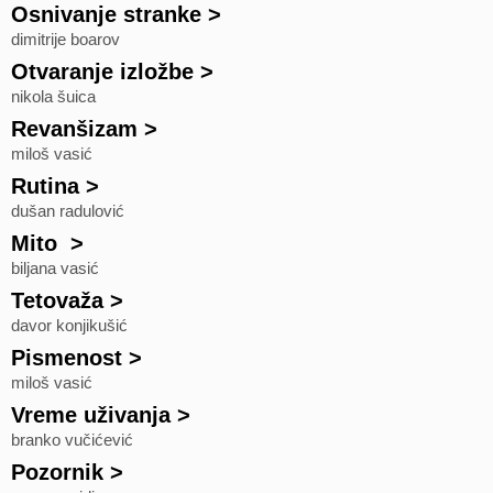
Osnivanje stranke
>
dimitrije boarov
Otvaranje izložbe
>
nikola šuica
Revanšizam
>
miloš vasić
Rutina
>
dušan radulović
Mito
>
biljana vasić
Tetovaža
>
davor konjikušić
Pismenost
>
miloš vasić
Vreme uživanja
>
branko vučićević
Pozornik
>