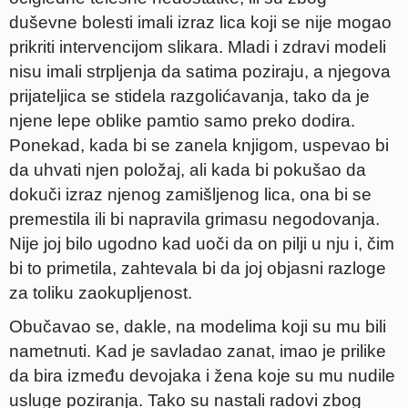
duševne bolesti imali izraz lica koji se nije mogao
prikriti intervencijom slikara. Mladi i zdravi modeli
nisu imali strpljenja da satima poziraju, a njegova
prijateljica se stidela razgolićavanja, tako da je
njene lepe oblike pamtio samo preko dodira.
Ponekad, kada bi se zanela knjigom, uspevao bi
da uhvati njen položaj, ali kada bi pokušao da
dokuči izraz njenog zamišljenog lica, ona bi se
premestila ili bi napravila grimasu negodovanja.
Nije joj bilo ugodno kad uoči da on pilji u nju i, čim
bi to primetila, zahtevala bi da joj objasni razloge
za toliku zaokupljenost.
Obučavao se, dakle, na modelima koji su mu bili
nametnuti. Kad je savladao zanat, imao je prilike
da bira između devojaka i žena koje su mu nudile
usluge poziranja. Tako su nastali radovi zbog