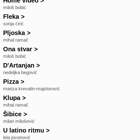
Home video
>
miloš bobić
Fleka
>
sonja ćirić
Pljoska
>
mihal ramač
Ona stvar
>
miloš bobić
D'Artanjan
>
nedeljka begović
Pizza
>
mariza krevatin-majstorović
Klupa
>
mihal ramač
Šibice
>
milan milošević
U latino ritmu
>
lela jovanović