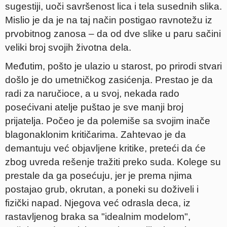
sugestiji, uoči savršenost lica i tela susednih slika.
Mislio je da je na taj način postigao ravnotežu iz
prvobitnog zanosa – da od dve slike u paru sačini
veliki broj svojih životna dela.
Međutim, pošto je ulazio u starost, po prirodi stvari
došlo je do umetničkog zasićenja. Prestao je da
radi za naručioce, a u svoj, nekada rado
posećivani atelje puštao je sve manji broj
prijatelja. Počeo je da polemiše sa svojim inače
blagonaklonim kritičarima. Zahtevao je da
demantuju već objavljene kritike, preteći da će
zbog uvreda rešenje tražiti preko suda. Kolege su
prestale da ga posećuju, jer je prema njima
postajao grub, okrutan, a poneki su doživeli i
fizički napad. Njegova već odrasla deca, iz
rastavljenog braka sa "idealnim modelom",