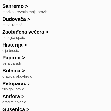
Sanremo
>
mariza krevatin-majstorović
Dudovača
>
mihal ramač
Zaobiđena večera
>
nebojša spaić
Histerija
>
olja broćić
Papirići
>
vera varadi
Bolnica
>
dragica jakovljević
Petoparac
>
filip golubović
Amfora
>
gradimir ivanić
Gusenica
>