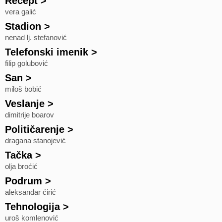
Recept
>
vera galić
Stadion
>
nenad lj. stefanović
Telefonski imenik
>
filip golubović
San
>
miloš bobić
Veslanje
>
dimitrije boarov
Političarenje
>
dragana stanojević
Tačka
>
olja broćić
Podrum
>
aleksandar ćirić
Tehnologija
>
uroš komlenović