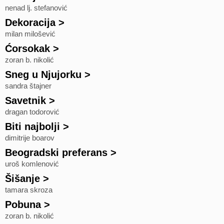
nenad lj. stefanović
Dekoracija
>
milan milošević
Ćorsokak
>
zoran b. nikolić
Sneg u Njujorku
>
sandra štajner
Savetnik
>
dragan todorović
Biti najbolji
>
dimitrije boarov
Beogradski preferans
>
uroš komlenović
Šišanje
>
tamara skroza
Pobuna
>
zoran b. nikolić