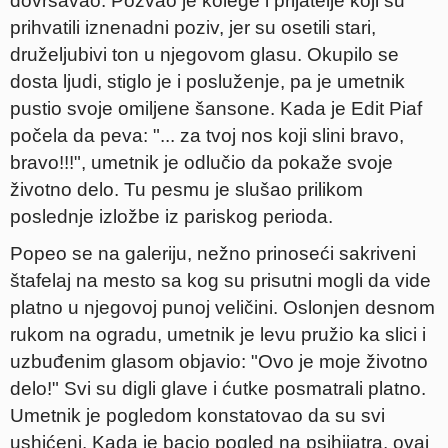
dovršavao. Pozvao je kolege i prijatelje koji su
prihvatili iznenadni poziv, jer su osetili stari,
druželjubivi ton u njegovom glasu. Okupilo se
dosta ljudi, stiglo je i posluženje, pa je umetnik
pustio svoje omiljene šansone. Kada je Edit Piaf
počela da peva: "... za tvoj nos koji slini bravo,
bravo!!!", umetnik je odlučio da pokaže svoje
životno delo. Tu pesmu je slušao prilikom
poslednje izložbe iz pariskog perioda.
Popeo se na galeriju, nežno prinoseći sakriveni
štafelaj na mesto sa kog su prisutni mogli da vide
platno u njegovoj punoj veličini. Oslonjen desnom
rukom na ogradu, umetnik je levu pružio ka slici i
uzbuđenim glasom objavio: "Ovo je moje životno
delo!" Svi su digli glave i ćutke posmatrali platno.
Umetnik je pogledom konstatovao da su svi
ushićeni. Kada je bacio pogled na psihijatra, ovaj