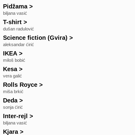
Pidžama
>
biljana vasić
T-shirt
>
dušan radulović
Science fiction (Gvira)
>
aleksandar ćirić
IKEA
>
miloš bobić
Kesa
>
vera galić
Rolls Royce
>
miša brkić
Deda
>
sonja ćirić
Inter-rejl
>
biljana vasić
Kjara
>