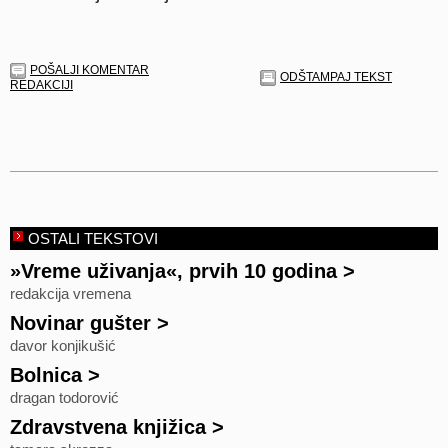
POŠALJI KOMENTAR
ODŠTAMPAJ TEKST
REDAKCIJI
OSTALI TEKSTOVI
»Vreme uživanja«, prvih 10 godina
>
redakcija vremena
Novinar gušter
>
davor konjikušić
Bolnica
>
dragan todorović
Zdravstvena knjižica
>