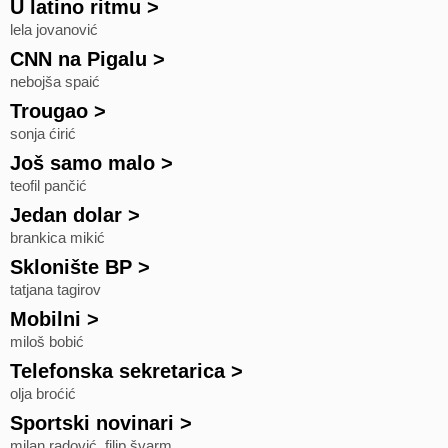
U latino ritmu
>
lela jovanović
CNN na Pigalu
>
nebojša spaić
Trougao
>
sonja ćirić
Još samo malo
>
teofil pančić
Jedan dolar
>
brankica mikić
Sklonište BP
>
tatjana tagirov
Mobilni
>
miloš bobić
Telefonska sekretarica
>
olja broćić
Sportski novinari
>
milan radović, filip švarm