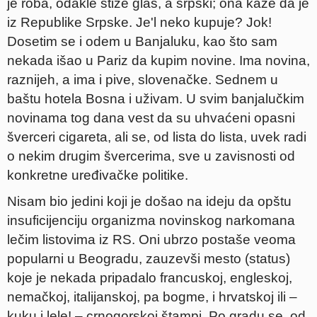
je roba, odakle stiže glas, a srpski; ona kaže da je
iz Republike Srpske. Je'l neko kupuje? Jok!
Dosetim se i odem u Banjaluku, kao što sam
nekada išao u Pariz da kupim novine. Ima novina,
raznijeh, a ima i pive, slovenačke. Sednem u
baštu hotela Bosna i uživam. U svim banjalučkim
novinama tog dana vest da su uhvaćeni opasni
šverceri cigareta, ali se, od lista do lista, uvek radi
o nekim drugim švercerima, sve u zavisnosti od
konkretne uređivačke politike.
Nisam bio jedini koji je došao na ideju da opštu
insuficijenciju organizma novinskog narkomana
lečim listovima iz RS. Oni ubrzo postaše veoma
popularni u Beogradu, zauzevši mesto (status)
koje je nekada pripadalo francuskoj, engleskoj,
nemačkoj, italijanskoj, pa bogme, i hrvatskoj ili –
kuku i lele! – crnogorskoj štampi. Po gradu se, od