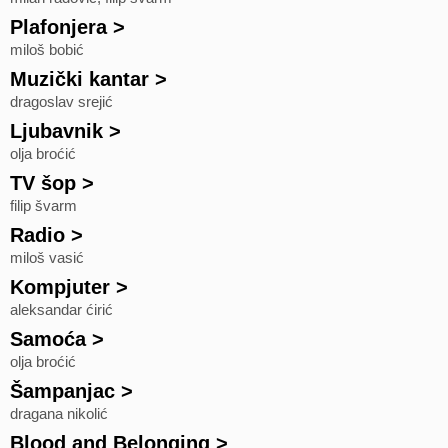
Plafonjera
>
miloš bobić
Muzički kantar
>
dragoslav srejić
Ljubavnik
>
olja broćić
TV šop
>
filip švarm
Radio
>
miloš vasić
Kompjuter
>
aleksandar ćirić
Samoća
>
olja broćić
Šampanjac
>
dragana nikolić
Blood and Belonging
>