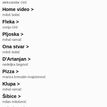
aleksandar ćirić
Home video
>
miloš bobić
Fleka
>
sonja ćirić
Pljoska
>
mihal ramač
Ona stvar
>
miloš bobić
D'Artanjan
>
nedeljka begović
Pizza
>
mariza krevatin-majstorović
Klupa
>
mihal ramač
Šibice
>
milan milošević