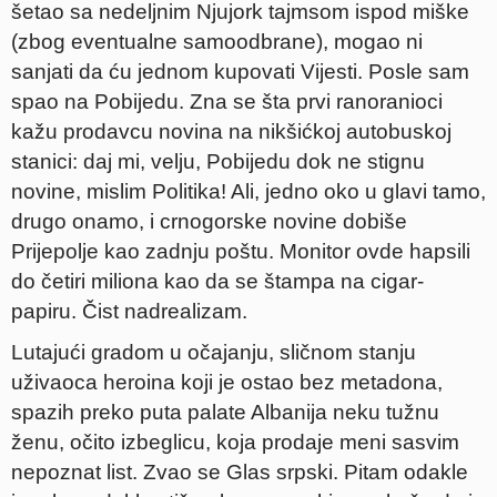
šetao sa nedeljnim Njujork tajmsom ispod miške
(zbog eventualne samoodbrane), mogao ni
sanjati da ću jednom kupovati Vijesti. Posle sam
spao na Pobijedu. Zna se šta prvi ranoranioci
kažu prodavcu novina na nikšićkoj autobuskoj
stanici: daj mi, velju, Pobijedu dok ne stignu
novine, mislim Politika! Ali, jedno oko u glavi tamo,
drugo onamo, i crnogorske novine dobiše
Prijepolje kao zadnju poštu. Monitor ovde hapsili
do četiri miliona kao da se štampa na cigar-
papiru. Čist nadrealizam.
Lutajući gradom u očajanju, sličnom stanju
uživaoca heroina koji je ostao bez metadona,
spazih preko puta palate Albanija neku tužnu
ženu, očito izbeglicu, koja prodaje meni sasvim
nepoznat list. Zvao se Glas srpski. Pitam odakle