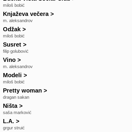
miloš bobić
Knjaževa večera
>
m. aleksandrov
Odžak
>
miloš bobić
Susret
>
filip golubović
Vino
>
m. aleksandrov
Modeli
>
miloš bobić
Pretty woman
>
dragan sakan
Ništa
>
saša marković
L.A.
>
grgur struić