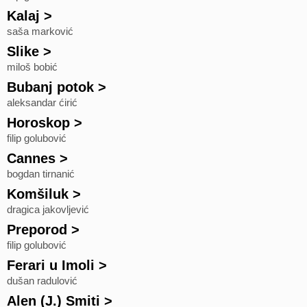
Kalaj
>
saša marković
Slike
>
miloš bobić
Bubanj potok
>
aleksandar ćirić
Horoskop
>
filip golubović
Cannes
>
bogdan tirnanić
Komšiluk
>
dragica jakovljević
Preporod
>
filip golubović
Ferari u Imoli
>
dušan radulović
Alen (J.) Smiti
>