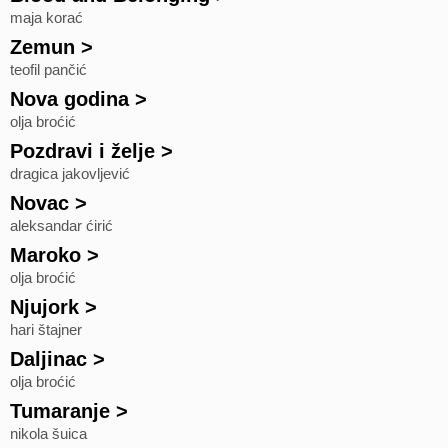
maja korać
Zemun
>
teofil pančić
Nova godina
>
olja broćić
Pozdravi i želje
>
dragica jakovljević
Novac
>
aleksandar ćirić
Maroko
>
olja broćić
Njujork
>
hari štajner
Daljinac
>
olja broćić
Tumaranje
>
nikola šuica