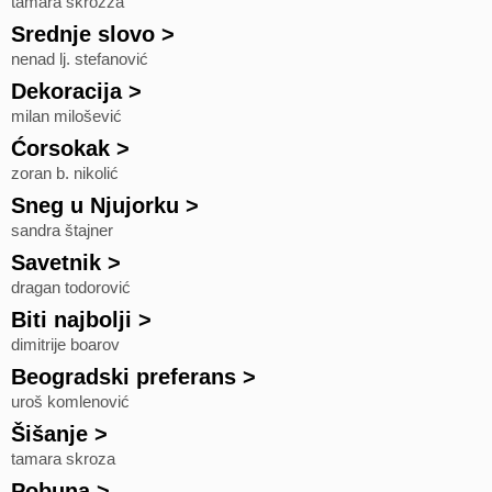
tamara skrozza
Srednje slovo
>
nenad lj. stefanović
Dekoracija
>
milan milošević
Ćorsokak
>
zoran b. nikolić
Sneg u Njujorku
>
sandra štajner
Savetnik
>
dragan todorović
Biti najbolji
>
dimitrije boarov
Beogradski preferans
>
uroš komlenović
Šišanje
>
tamara skroza
Pobuna
>