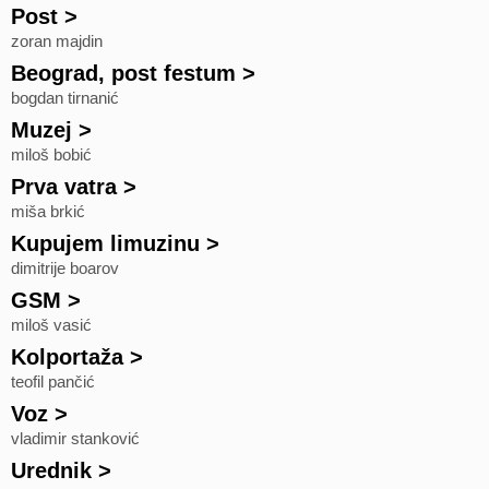
Post
>
zoran majdin
Beograd, post festum
>
bogdan tirnanić
Muzej
>
miloš bobić
Prva vatra
>
miša brkić
Kupujem limuzinu
>
dimitrije boarov
GSM
>
miloš vasić
Kolportaža
>
teofil pančić
Voz
>
vladimir stanković
Urednik
>