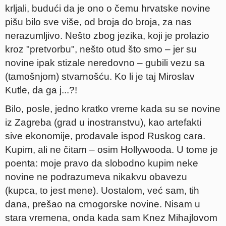
krljali, budući da je ono o čemu hrvatske novine
pišu bilo sve više, od broja do broja, za nas
nerazumljivo. Nešto zbog jezika, koji je prolazio
kroz "pretvorbu", nešto otud što smo – jer su
novine ipak stizale neredovno – gubili vezu sa
(tamošnjom) stvarnošću. Ko li je taj Miroslav
Kutle, da ga j...?!
Bilo, posle, jedno kratko vreme kada su se novine
iz Zagreba (grad u inostranstvu), kao artefakti
sive ekonomije, prodavale ispod Ruskog cara.
Kupim, ali ne čitam – osim Hollywooda. U tome je
poenta: moje pravo da slobodno kupim neke
novine ne podrazumeva nikakvu obavezu
(kupca, to jest mene). Uostalom, već sam, tih
dana, prešao na crnogorske novine. Nisam u
stara vremena, onda kada sam Knez Mihajlovom