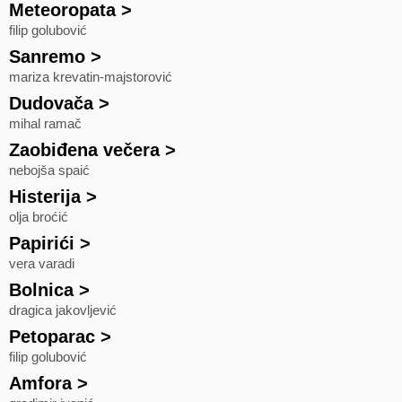
Meteoropata
>
filip golubović
Sanremo
>
mariza krevatin-majstorović
Dudovača
>
mihal ramač
Zaobiđena večera
>
nebojša spaić
Histerija
>
olja broćić
Papirići
>
vera varadi
Bolnica
>
dragica jakovljević
Petoparac
>
filip golubović
Amfora
>