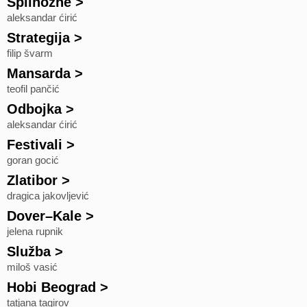
Špilhozne
>
aleksandar ćirić
Strategija
>
filip švarm
Mansarda
>
teofil pančić
Odbojka
>
aleksandar ćirić
Festivali
>
goran gocić
Zlatibor
>
dragica jakovljević
Dover–Kale
>
jelena rupnik
Služba
>
miloš vasić
Hobi Beograd
>
tatjana tagirov