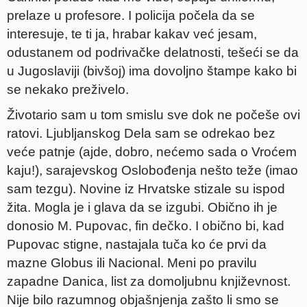
prelaze u profesore. I policija počela da se
interesuje, te ti ja, hrabar kakav već jesam,
odustanem od podrivačke delatnosti, tešeći se da
u Jugoslaviji (bivšoj) ima dovoljno štampe kako bi
se nekako preživelo.
Životario sam u tom smislu sve dok ne počeše ovi
ratovi. Ljubljanskog Dela sam se odrekao bez
veće patnje (ajde, dobro, nećemo sada o Vroćem
kaju!), sarajevskog Oslobođenja nešto teže (imao
sam tezgu). Novine iz Hrvatske stizale su ispod
žita. Mogla je i glava da se izgubi. Obično ih je
donosio M. Pupovac, fin dečko. I obično bi, kad
Pupovac stigne, nastajala tuča ko će prvi da
mazne Globus ili Nacional. Meni po pravilu
zapadne Danica, list za domoljubnu književnost.
Nije bilo razumnog objašnjenja zašto li smo se