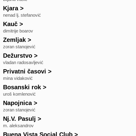
Kjara
>
nenad lj. stefanović
Kauč
>
dimitrije boarov
Zemljak
>
zoran stanojević
Dežurstvo
>
vladan radosavljević
Privatni časovi
>
mina vidaković
Bosanski rok
>
uroš komlenović
Napojnica
>
zoran stanojević
Nj.V. Pasulj
>
m. aleksandrov
Buena Vista Social Club
>