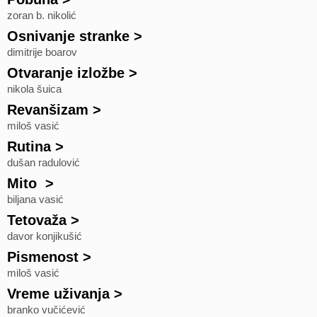
zoran b. nikolić
Osnivanje stranke
>
dimitrije boarov
Otvaranje izložbe
>
nikola šuica
Revanšizam
>
miloš vasić
Rutina
>
dušan radulović
Mito
>
biljana vasić
Tetovaža
>
davor konjikušić
Pismenost
>
miloš vasić
Vreme uživanja
>
branko vučićević