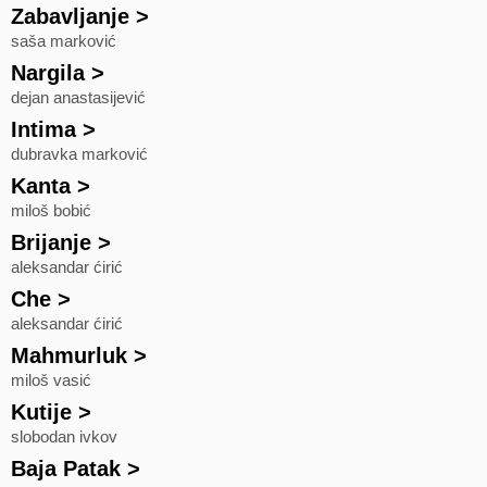
Zabavljanje
>
saša marković
Nargila
>
dejan anastasijević
Intima
>
dubravka marković
Kanta
>
miloš bobić
Brijanje
>
aleksandar ćirić
Che
>
aleksandar ćirić
Mahmurluk
>
miloš vasić
Kutije
>
slobodan ivkov
Baja Patak
>