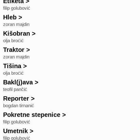
Etiketa
>
filip golubović
Hleb
>
zoran majdin
Kišobran
>
olja broćić
Traktor
>
zoran majdin
Tišina
>
olja broćić
Bakl(j)ava
>
teofil pančić
Reporter
>
bogdan tirnanić
Pokretne stepenice
>
filip golubović
Umetnik
>
filip golubović