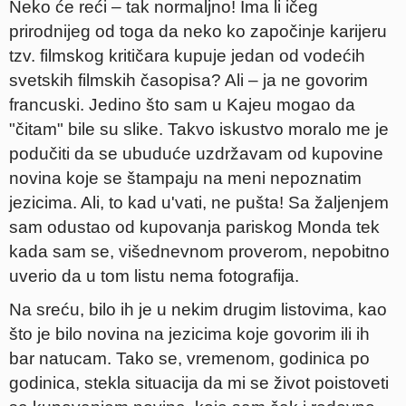
Neko će reći – tak normaljno! Ima li ičeg
prirodnijeg od toga da neko ko započinje karijeru
tzv. filmskog kritičara kupuje jedan od vodećih
svetskih filmskih časopisa? Ali – ja ne govorim
francuski. Jedino što sam u Kajeu mogao da
"čitam" bile su slike. Takvo iskustvo moralo me je
podučiti da se ubuduće uzdržavam od kupovine
novina koje se štampaju na meni nepoznatim
jezicima. Ali, to kad u'vati, ne pušta! Sa žaljenjem
sam odustao od kupovanja pariskog Monda tek
kada sam se, višednevnom proverom, nepobitno
uverio da u tom listu nema fotografija.
Na sreću, bilo ih je u nekim drugim listovima, kao
što je bilo novina na jezicima koje govorim ili ih
bar natucam. Tako se, vremenom, godinica po
godinica, stekla situacija da mi se život poistoveti