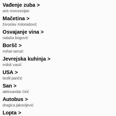
Vađenje zuba
>
aris movsesijan
Mačetina
>
živoslav miloradović
Osvajanje vina
>
nataša bogović
Boršč
>
mihal ramač
Jevrejska kuhinja
>
miloš vasić
USA
>
teofil pančić
San
>
aleksandar ćirić
Autobus
>
dragica jakovljević
Lopta
>