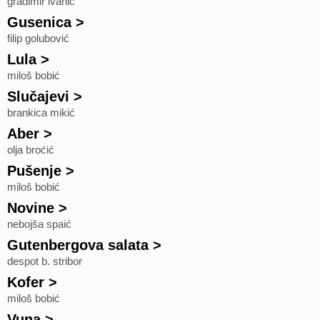
gradimir ivanić
Gusenica
>
filip golubović
Lula
>
miloš bobić
Slučajevi
>
brankica mikić
Aber
>
olja broćić
Pušenje
>
miloš bobić
Novine
>
nebojša spaić
Gutenbergova salata
>
despot b. stribor
Kofer
>
miloš bobić
Vuna
>