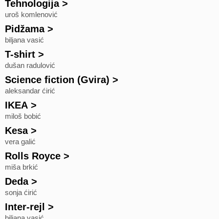
Tehnologija
>
uroš komlenović
Pidžama
>
biljana vasić
T-shirt
>
dušan radulović
Science fiction (Gvira)
>
aleksandar ćirić
IKEA
>
miloš bobić
Kesa
>
vera galić
Rolls Royce
>
miša brkić
Deda
>
sonja ćirić
Inter-rejl
>
biljana vasić