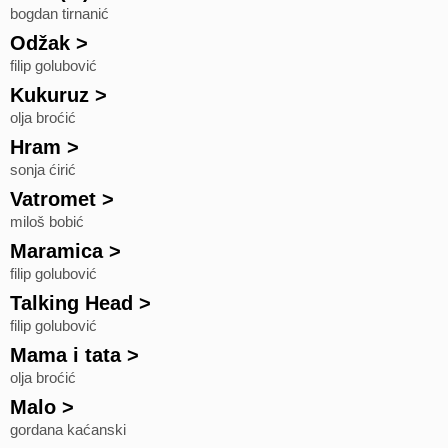
bogdan tirnanić
Odžak
>
filip golubović
Kukuruz
>
olja broćić
Hram
>
sonja ćirić
Vatromet
>
miloš bobić
Maramica
>
filip golubović
Talking Head
>
filip golubović
Mama i tata
>
olja broćić
Malo
>
gordana kaćanski