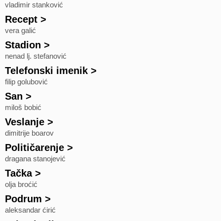
vladimir stanković
Recept
>
vera galić
Stadion
>
nenad lj. stefanović
Telefonski imenik
>
filip golubović
San
>
miloš bobić
Veslanje
>
dimitrije boarov
Političarenje
>
dragana stanojević
Tačka
>
olja broćić
Podrum
>
aleksandar ćirić