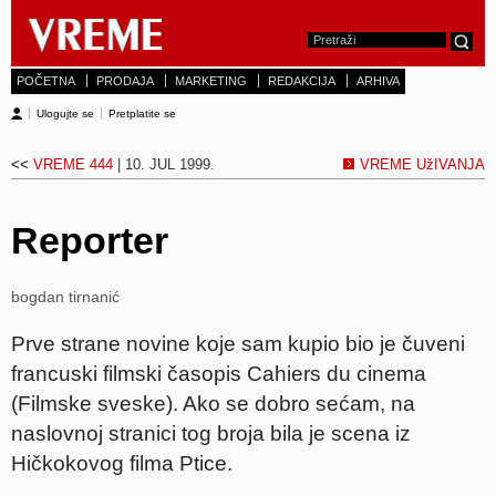
POČETNA
PRODAJA
MARKETING
REDAKCIJA
ARHIVA
Ulogujte se
Pretplatite se
<<
VREME 444
| 10. JUL 1999.
VREME UžIVANJA
Reporter
bogdan tirnanić
Prve strane novine koje sam kupio bio je čuveni
francuski filmski časopis Cahiers du cinema
(Filmske sveske). Ako se dobro sećam, na
naslovnoj stranici tog broja bila je scena iz
Hičkokovog filma Ptice.