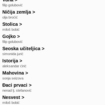
filip golubović
Ničija zemlja
>
olja broćić
Stolica
>
miloš bobić
Gojko
>
filip golubović
Seoska učiteljica
>
simonida jurić
Istorija
>
aleksandar ćirić
Mahovina
>
sonja seizova
Đaci prvaci
>
nenad lj. stefanović
Nesvest
>
miloš bobić