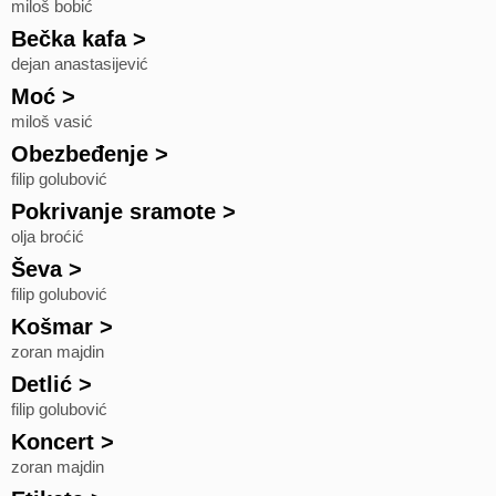
miloš bobić
Bečka kafa
>
dejan anastasijević
Moć
>
miloš vasić
Obezbeđenje
>
filip golubović
Pokrivanje sramote
>
olja broćić
Ševa
>
filip golubović
Košmar
>
zoran majdin
Detlić
>
filip golubović
Koncert
>
zoran majdin