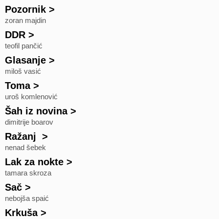
Pozornik
>
zoran majdin
DDR
>
teofil pančić
Glasanje
>
miloš vasić
Toma
>
uroš komlenović
Šah iz novina
>
dimitrije boarov
Ražanj
>
nenad šebek
Lak za nokte
>
tamara skroza
Sač
>
nebojša spaić
Krkuša
>