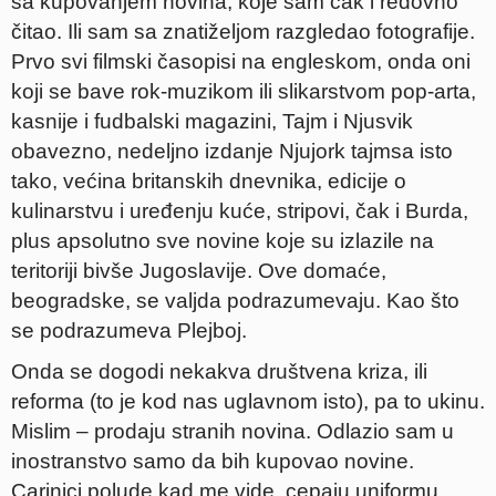
sa kupovanjem novina, koje sam čak i redovno
čitao. Ili sam sa znatiželjom razgledao fotografije.
Prvo svi filmski časopisi na engleskom, onda oni
koji se bave rok-muzikom ili slikarstvom pop-arta,
kasnije i fudbalski magazini, Tajm i Njusvik
obavezno, nedeljno izdanje Njujork tajmsa isto
tako, većina britanskih dnevnika, edicije o
kulinarstvu i uređenju kuće, stripovi, čak i Burda,
plus apsolutno sve novine koje su izlazile na
teritoriji bivše Jugoslavije. Ove domaće,
beogradske, se valjda podrazumevaju. Kao što
se podrazumeva Plejboj.
Onda se dogodi nekakva društvena kriza, ili
reforma (to je kod nas uglavnom isto), pa to ukinu.
Mislim – prodaju stranih novina. Odlazio sam u
inostranstvo samo da bih kupovao novine.
Carinici polude kad me vide, cepaju uniformu,