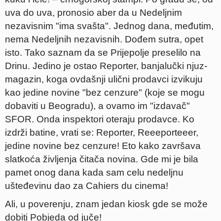
uva do uva, pronosio aber da u Nedeljnim
nezavisnim "ima svašta". Jednog dana, međutim,
nema Nedeljnih nezavisnih. Dođem sutra, opet
isto. Tako saznam da se Prijepolje preselilo na
Drinu. Jedino je ostao Reporter, banjalučki njuz-
magazin, koga ovdašnji ulični prodavci izvikuju
kao jedine novine "bez cenzure" (koje se mogu
dobaviti u Beogradu), a ovamo im "izdavač"
SFOR. Onda inspektori oteraju prodavce. Ko
izdrži batine, vrati se: Reporter, Reeeporteeer,
jedine novine bez cenzure! Eto kako završava
slatkoća življenja čitača novina. Gde mi je bila
pamet onog dana kada sam celu nedeljnu
ušteđevinu dao za Cahiers du cinema!
Ali, u poverenju, znam jedan kiosk gde se može
dobiti Pobjeda od juče!