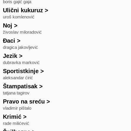
boris gajić gaja
Ulični kukuruz
>
uroš komlenović
Noj
>
živoslav miloradović
Đaci
>
dragica jakovljević
Jezik
>
dubravka marković
Sportistkinje
>
aleksandar ćirić
Štampatisak
>
tatjana tagirov
Pravo na sreću
>
vladimir pištalo
Krimić
>
rade milićević