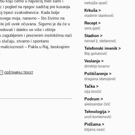
u koju ćemo u najvećoj meri sami i
nebojša spaić
ac i pogled na njegov sadržaj pre kusanja
Krkuša
>
noj trpezi svakodnevice. Kada bolje
vladimir stanković
 svega moja, naravno – što živimo na
Recept
>
te još uvek očuvana. Sigurno je da će u
vera galić
dovati i daleko se više i oštrije
đu zagubljenim i prezrenim instinktima naći
Stadion
>
 slučaju, stvarno i spontano
nenad lj. stefanović
 malicioznosti – Pakla u Raj, beskrajnim
Telefonski imenik
>
.
filip golubović
Veslanje
>
dimitrije boarov
ODŠTAMPAJ TEKST
Političarenje
>
dragana stanojević
Tačka
>
olja broćić
Podrum
>
aleksandar ćirić
Tehnologija
>
uroš komlenović
Pidžama
>
biljana vasić