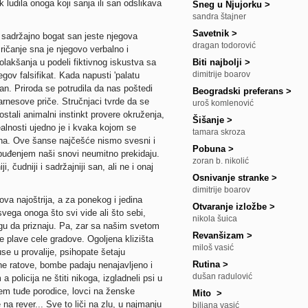
k ludila onoga koji sanja ili san odslikava
Sneg u Njujorku
>
sandra štajner
Savetnik
>
 sadržajno bogat san jeste njegova
dragan todorović
ičanje sna je njegovo verbalno i
olakšanja u podeli fiktivnog iskustva sa
Biti najbolji
>
dimitrije boarov
gov falsifikat. Kada napusti 'palatu
an. Priroda se potrudila da nas poštedi
Beogradski preferans
>
arnesove priče. Stručnjaci tvrde da se
uroš komlenović
stali animalni instinkt provere okruženja,
Šišanje
>
ealnosti ujedno je i kvaka kojom se
tamara skroza
 sna. Ove šanse najčešće nismo svesni i
Pobuna
>
buđenjem naši snovi neumitno prekidaju.
zoran b. nikolić
i, čudniji i sadržajniji san, ali ne i onaj
Osnivanje stranke
>
dimitrije boarov
ova najoštrija, a za ponekog i jedina
Otvaranje izložbe
>
svega onoga što svi vide ali što sebi,
nikola šuica
ogu da priznaju. Pa, zar sa našim svetom
Revanšizam
>
ke plave cele gradove. Ogoljena klizišta
miloš vasić
se u provalije, psihopate šetaju
Rutina
>
ene ratove, bombe padaju nenajavljeno i
dušan radulović
policija ne štiti nikoga, izgladneli psi u
lem tuđe porodice, lovci na ženske
Mito
>
na rever... Sve to liči na zlu, u najmanju
biljana vasić