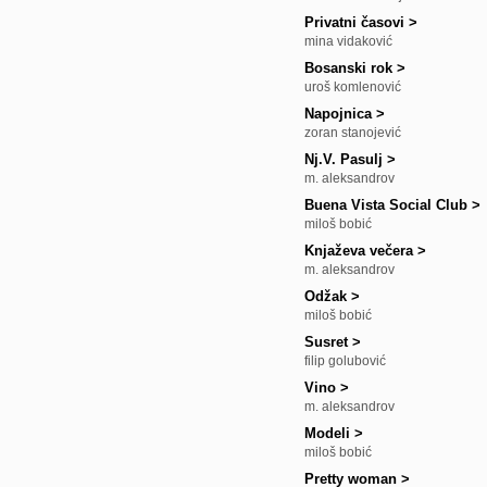
Privatni časovi
>
mina vidaković
Bosanski rok
>
uroš komlenović
Napojnica
>
zoran stanojević
Nj.V. Pasulj
>
m. aleksandrov
Buena Vista Social Club
>
miloš bobić
Knjaževa večera
>
m. aleksandrov
Odžak
>
miloš bobić
Susret
>
filip golubović
Vino
>
m. aleksandrov
Modeli
>
miloš bobić
Pretty woman
>