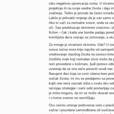
ruku negativnu opservacija sveta. U stvarnos
projektuju ih na svoje uredne živote i daju i
značenja. Teško je priznati da često između 
Lakše je prihvatiti mnjenje da je san samo n
Ako to važi za normalne snove, onda se uto
oči. San predskazuje skrivenim znacima i sl
fiction – čak i kada one bombe padaju pored
komšijska deca vraćaju sa zimovanja, a sku
Za mnoge je stvarnost skrivena. Gde? U snu
snova noćna mora krije najviše od samopoti
vrednovanje vlastitog života na osnovu krite
čistilište malo koji normalan stvor može da p
noći provedene u košmaru, ljudi ponovo odl
uverenja da se ona neće ponoviti uvodi nas 
Nasuprot deci koja se svim silama bore prot
isečak života, mi mu se predajemo sa povere
kojih one neće saznati ništa o svetu oko seb
razvijaju strategije i sami sebi postavljaju 
je möra moguća, da im se može ukazati esen
i o kome svesno ne razmišljaju.
Ovu većinu umiruje podsvesna vera u pravila
važna i pouzdana samoodbrana od suočavanj