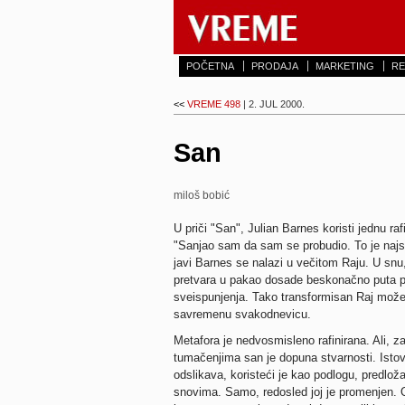
POČETNA
PRODAJA
MARKETING
RE
<<
VREME 498
| 2. JUL 2000.
San
miloš bobić
U priči "San", Julian Barnes koristi jednu ra
"Sanjao sam da sam se probudio. To je najsta
javi Barnes se nalazi u večitom Raju. U snu
pretvara u pakao dosade beskonačno puta po
sveispunjenja. Tako transformisan Raj može
savremenu svakodnevicu.
Metafora je nedvosmisleno rafinirana. Ali, 
tumačenjima san je dopuna stvarnosti. Ist
odslikava, koristeći je kao podlogu, predlož
snovima. Samo, redosled joj je promenjen. O