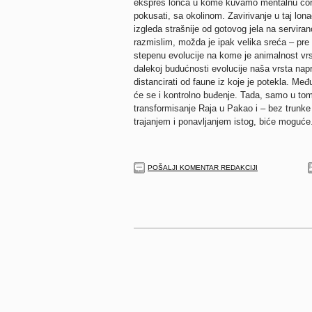
ekspres lonca u kome kuvamo mentalnu čorb
pokusati, sa okolinom. Zavirivanje u taj lon
izgleda strašnije od gotovog jela na servira
razmislim, možda je ipak velika sreća – pre
stepenu evolucije na kome je animalnost vrs
dalekoj budućnosti evolucije naša vrsta napre
distancirati od faune iz koje je potekla. Me
će se i kontrolno buđenje. Tada, samo u tom
transformisanje Raja u Pakao i – bez trunke
trajanjem i ponavljanjem istog, biće moguće
POŠALJI KOMENTAR REDAKCIJI