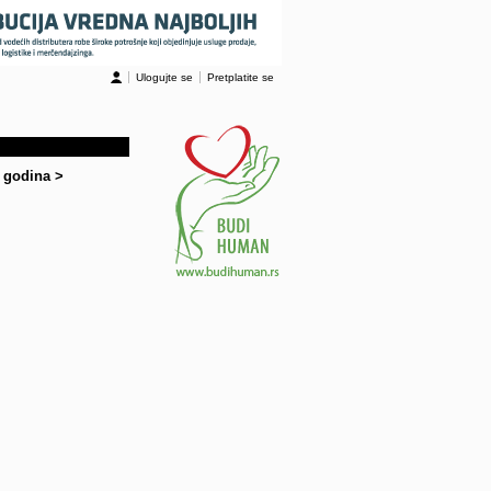
Ulogujte se
Pretplatite se
0 godina
>