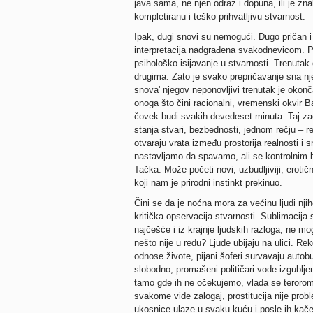
java sama, ne njen odraz i dopuna, ili je zna
kompletiranu i teško prihvatljivu stvarnost.
Ipak, dugi snovi su nemogući. Dugo pričan i
interpretacija nadgrađena svakodnevicom. Pr
psihološko isijavanje u stvarnosti. Trenutak 
drugima. Zato je svako prepričavanje sna nje
snova' njegov neponovljivi trenutak je okonč
onoga što čini racionalni, vremenski okvir B
čovek budi svakih devedeset minuta. Taj zao
stanja stvari, bezbednosti, jednom rečju – r
otvaraju vrata između prostorija realnosti i
nastavljamo da spavamo, ali se kontrolnim 
Tačka. Može početi novi, uzbudljiviji, erotičnij
koji nam je prirodni instinkt prekinuo.
Čini se da je noćna mora za većinu ljudi njih
kritička opservacija stvarnosti. Sublimacija 
najčešće i iz krajnje ljudskih razloga, ne m
nešto nije u redu? Ljude ubijaju na ulici. Re
odnose živote, pijani šoferi survavaju autobu
slobodno, promašeni političari vode izgublj
tamo gde ih ne očekujemo, vlada se terorom a 
svakome vide zalogaj, prostitucija nije prob
ukosnice ulaze u svaku kuću i posle ih kače 