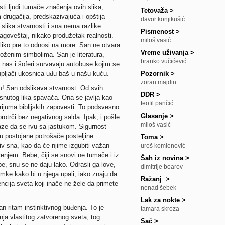
ti ljudi tumače značenja ovih slika,
Tetovaža
>
m drugačija, predskazivajuća i opštija
davor konjikušić
slika stvarnosti i sna nema razlike.
Pismenost
>
agoveštaj, nikako produžetak realnosti.
miloš vasić
liko pre to odnosi na more. San ne otvara
Vreme uživanja
>
oženim simbolima. San je literatura,
branko vučićević
 nas i šoferi survavaju autobuse kojim se
pljači ukosnica uđu baš u našu kuću.
Pozornik
>
zoran majdin
! San odslikava stvarnost. Od svih
DDR
>
snutog lika spavača. Ona se javlja kao
teofil pančić
rijuma biblijskih zapovesti. To podsvesno
Glasanje
>
rotrči bez negativnog salda. Ipak, i pošle
miloš vasić
aze da se rvu sa jastukom. Sigurnost
u postojane potrošače posteljine.
Toma
>
iv sna, kao da će njime izgubiti važan
uroš komlenović
njem. Bebe, čiji se snovi ne tumače i iz
Šah iz novina
>
e, snu se ne daju lako. Odrasli ga love,
dimitrije boarov
zamke kako bi u njega upali, iako znaju da
Ražanj
>
cija sveta koji inače ne žele da primete
nenad šebek
Lak za nokte
>
n ritam instinktivnog buđenja. To je
tamara skroza
a vlastitog zatvorenog sveta, tog
Sač
>