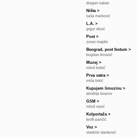
dragan sakan
Ništa
>
saša marković
L.A.
>
grgur struić
Post
>
zoran majdin
Beograd, post festum
>
bogdan tirnanić
Muzej
>
miloš bobić
Prva vatra
>
miša brkić
Kupujem limuzinu
>
dimitrije boarov
GSM
>
miloš vasić
Kolportaža
>
teofil pančić
Voz
>
vladimir stanković