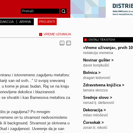
DAKCIJA
ARHIVA
PROJEKTI
VREME UžIVANJA
OSTALI TEKSTOVI
»Vreme uživanja«, prvih 1
redakcija vremena
Novinar gušter
>
davor konjikušić
Bolnica
>
finiranu i istovremeno zaguljenu metaforu:
dragan todorović
riji san od svih..." U svojoj snevanoj
Zdravstvena knjižica
>
, u kome je pisac budan, Raj se na kraju
tamara skrozza
novljene dokolice i blaziranosti
 se shvatiti i kao Barnesova metafora za
Srednje slovo
>
nenad lj. stefanović
Dekoracija
>
zašto je zaguljena? Po mnogim
milan milošević
ovremeno on tu stvarnost nedvosmisleno
Ćorsokak
>
ak ili background. Stvarnost je skrivena u
zoran b. nikolić
tud i zaguljenost. Uverenje da je san