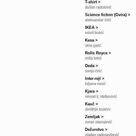
T-shirt
>
dušan radulović
Science fiction (Gvira)
>
aleksandar ćirić
IKEA
>
miloš bobić
Kesa
>
vera galić
Rolls Royce
>
miša brkić
Deda
>
sonja ćirić
Inter-rejl
>
biljana vasić
Kjara
>
nenad lj. stefanović
Kauč
>
dimitrije boarov
Zemljak
>
zoran stanojević
Dežurstvo
>
vladan radosavljević