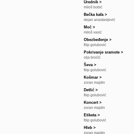
Urednik
>
miloš bobić
Bečka kafa
>
dejan anastasijević
Moć
>
miloš vasić
Obezbeđenje
>
filip golubović
Pokrivanje sramote
>
olja broćić
Ševa
>
filip golubović
Košmar
>
zoran majdin
Detlić
>
filip golubović
Koncert
>
zoran majdin
Etiketa
>
filip golubović
Hleb
>
zoran majdin