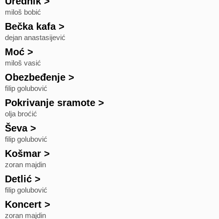
Urednik
>
miloš bobić
Bečka kafa
>
dejan anastasijević
Moć
>
miloš vasić
Obezbeđenje
>
filip golubović
Pokrivanje sramote
>
olja broćić
Ševa
>
filip golubović
Košmar
>
zoran majdin
Detlić
>
filip golubović
Koncert
>
zoran majdin