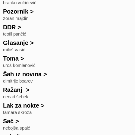
branko vučićević
Pozornik
>
zoran majdin
DDR
>
teofil pančić
Glasanje
>
miloš vasić
Toma
>
uroš komlenović
Šah iz novina
>
dimitrije boarov
Ražanj
>
nenad šebek
Lak za nokte
>
tamara skroza
Sač
>
nebojša spaić