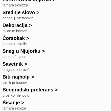
tamara skrozza
Srednje slovo
>
nenad lj. stefanović
Dekoracija
>
milan milošević
Ćorsokak
>
zoran b. nikolić
Sneg u Njujorku
>
sandra štajner
Savetnik
>
dragan todorović
Biti najbolji
>
dimitrije boarov
Beogradski preferans
>
uroš komlenović
Šišanje
>
tamara skroza