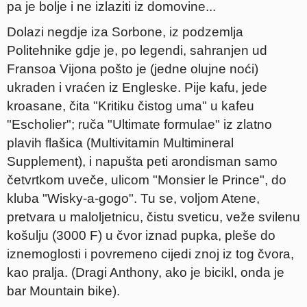
pa je bolje i ne izlaziti iz domovine...
Dolazi negdje iza Sorbone, iz podzemlja
Politehnike gdje je, po legendi, sahranjen ud
Fransoa Vijona pošto je (jedne olujne noći)
ukraden i vraćen iz Engleske. Pije kafu, jede
kroasane, čita "Kritiku čistog uma" u kafeu
"Escholier"; ruča "Ultimate formulae" iz zlatno
plavih flašica (Multivitamin Multimineral
Supplement), i napušta peti arondisman samo
četvrtkom uveče, ulicom "Monsier le Prince", do
kluba "Wisky-a-gogo". Tu se, voljom Atene,
pretvara u maloljetnicu, čistu sveticu, veže svilenu
košulju (3000 F) u čvor iznad pupka, pleše do
iznemoglosti i povremeno cijedi znoj iz tog čvora,
kao pralja. (Dragi Anthony, ako je bicikl, onda je
bar Mountain bike).