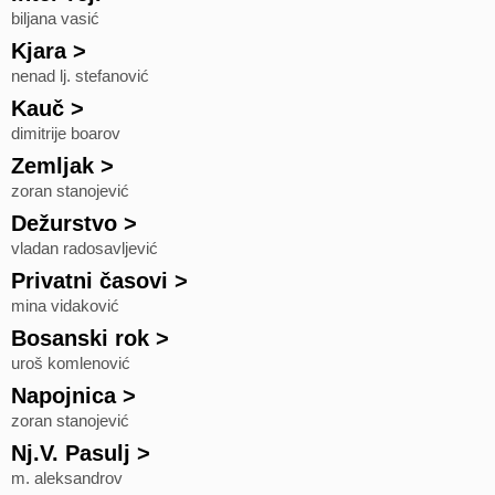
biljana vasić
Kjara
>
nenad lj. stefanović
Kauč
>
dimitrije boarov
Zemljak
>
zoran stanojević
Dežurstvo
>
vladan radosavljević
Privatni časovi
>
mina vidaković
Bosanski rok
>
uroš komlenović
Napojnica
>
zoran stanojević
Nj.V. Pasulj
>
m. aleksandrov