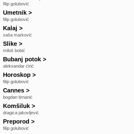
filip golubović
Umetnik
>
filip golubović
Kalaj
>
saša marković
Slike
>
miloš bobić
Bubanj potok
>
aleksandar ćirić
Horoskop
>
filip golubović
Cannes
>
bogdan tirnanić
Komšiluk
>
dragica jakovljević
Preporod
>
filip golubović