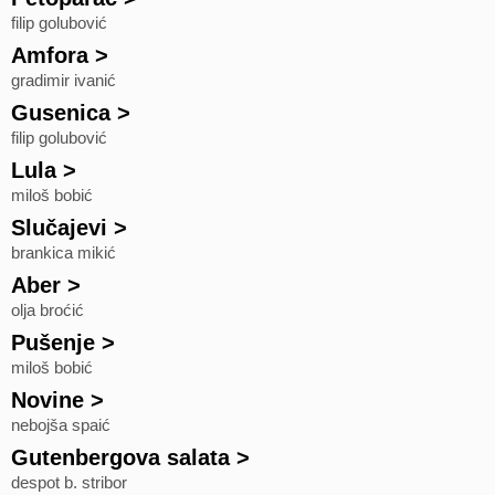
filip golubović
Amfora
>
gradimir ivanić
Gusenica
>
filip golubović
Lula
>
miloš bobić
Slučajevi
>
brankica mikić
Aber
>
olja broćić
Pušenje
>
miloš bobić
Novine
>
nebojša spaić
Gutenbergova salata
>
despot b. stribor