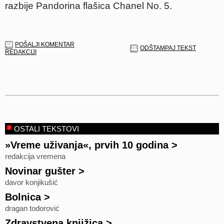
razbije Pandorina flašica Chanel No. 5.
POŠALJI KOMENTAR
ODŠTAMPAJ TEKST
REDAKCIJI
OSTALI TEKSTOVI
»Vreme uživanja«, prvih 10 godina
>
redakcija vremena
Novinar gušter
>
davor konjikušić
Bolnica
>
dragan todorović
Zdravstvena knjižica
>