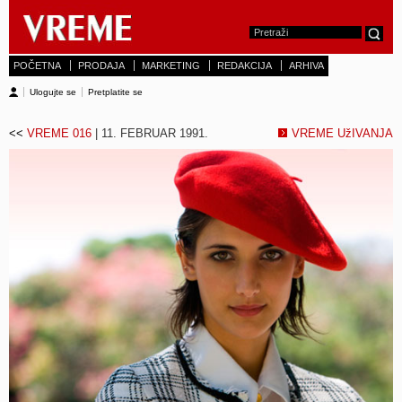
POČETNA
PRODAJA
MARKETING
REDAKCIJA
ARHIVA
Ulogujte se
Pretplatite se
<<
VREME 016
| 11. FEBRUAR 1991.
VREME UžIVANJA