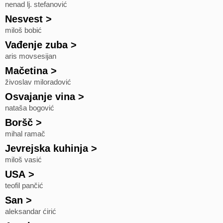
nenad lj. stefanović
Nesvest
>
miloš bobić
Vađenje zuba
>
aris movsesijan
Mačetina
>
živoslav miloradović
Osvajanje vina
>
nataša bogović
Boršč
>
mihal ramač
Jevrejska kuhinja
>
miloš vasić
USA
>
teofil pančić
San
>
aleksandar ćirić