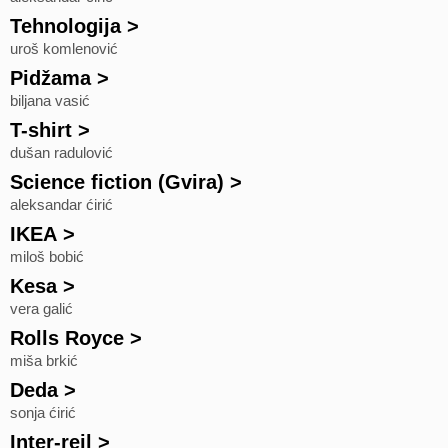
Tehnologija
>
uroš komlenović
Pidžama
>
biljana vasić
T-shirt
>
dušan radulović
Science fiction (Gvira)
>
aleksandar ćirić
IKEA
>
miloš bobić
Kesa
>
vera galić
Rolls Royce
>
miša brkić
Deda
>
sonja ćirić
Inter-rejl
>