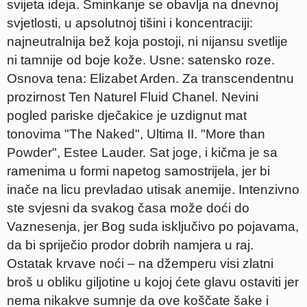
svijeta ideja. Šminkanje se obavlja na dnevnoj
svjetlosti, u apsolutnoj tišini i koncentraciji:
najneutralnija bež koja postoji, ni nijansu svetlije
ni tamnije od boje kože. Usne: satensko roze.
Osnova tena: Elizabet Arden. Za transcendentnu
prozirnost Ten Naturel Fluid Chanel. Nevini
pogled pariske dječakice je uzdignut mat
tonovima "The Naked", Ultima II. "More than
Powder", Estee Lauder. Sat joge, i kičma je sa
ramenima u formi napetog samostrijela, jer bi
inače na licu prevladao utisak anemije. Intenzivno
ste svjesni da svakog časa može doći do
Vaznesenja, jer Bog suda isključivo po pojavama,
da bi spriječio prodor dobrih namjera u raj.
Ostatak krvave noći – na džemperu visi zlatni
broš u obliku giljotine u kojoj ćete glavu ostaviti jer
nema nikakve sumnje da ove koščate šake i