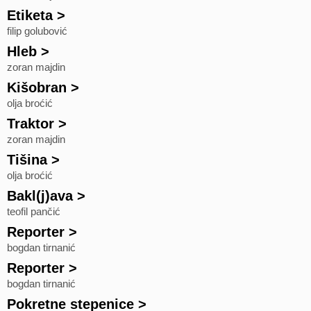
Etiketa
>
filip golubović
Hleb
>
zoran majdin
Kišobran
>
olja broćić
Traktor
>
zoran majdin
Tišina
>
olja broćić
Bakl(j)ava
>
teofil pančić
Reporter
>
bogdan tirnanić
Reporter
>
bogdan tirnanić
Pokretne stepenice
>