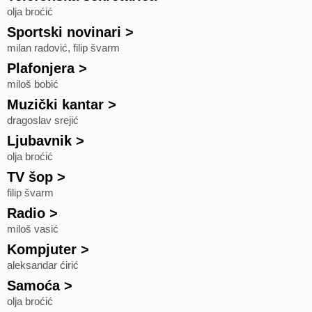
olja broćić
Sportski novinari
>
milan radović, filip švarm
Plafonjera
>
miloš bobić
Muzički kantar
>
dragoslav srejić
Ljubavnik
>
olja broćić
TV šop
>
filip švarm
Radio
>
miloš vasić
Kompjuter
>
aleksandar ćirić
Samoća
>
olja broćić