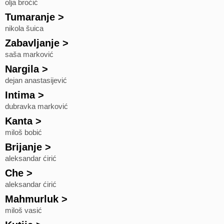
olja broćić
Tumaranje
>
nikola šuica
Zabavljanje
>
saša marković
Nargila
>
dejan anastasijević
Intima
>
dubravka marković
Kanta
>
miloš bobić
Brijanje
>
aleksandar ćirić
Che
>
aleksandar ćirić
Mahmurluk
>
miloš vasić