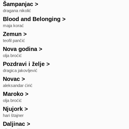
Šampanjac
>
dragana nikolić
Blood and Belonging
>
maja korać
Zemun
>
teofil pančić
Nova godina
>
olja broćić
Pozdravi i želje
>
dragica jakovljević
Novac
>
aleksandar ćirić
Maroko
>
olja broćić
Njujork
>
hari štajner
Daljinac
>