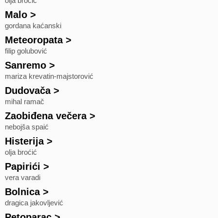
olja broćić
Malo
>
gordana kaćanski
Meteoropata
>
filip golubović
Sanremo
>
mariza krevatin-majstorović
Dudovača
>
mihal ramač
Zaobiđena večera
>
nebojša spaić
Histerija
>
olja broćić
Papirići
>
vera varadi
Bolnica
>
dragica jakovljević
Petoparac
>