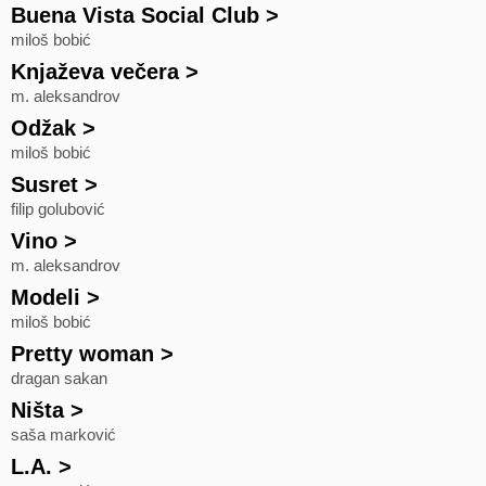
Buena Vista Social Club
>
miloš bobić
Knjaževa večera
>
m. aleksandrov
Odžak
>
miloš bobić
Susret
>
filip golubović
Vino
>
m. aleksandrov
Modeli
>
miloš bobić
Pretty woman
>
dragan sakan
Ništa
>
saša marković
L.A.
>