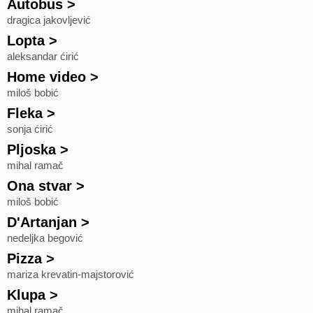
Autobus
>
dragica jakovljević
Lopta
>
aleksandar ćirić
Home video
>
miloš bobić
Fleka
>
sonja ćirić
Pljoska
>
mihal ramač
Ona stvar
>
miloš bobić
D'Artanjan
>
nedeljka begović
Pizza
>
mariza krevatin-majstorović
Klupa
>
mihal ramač