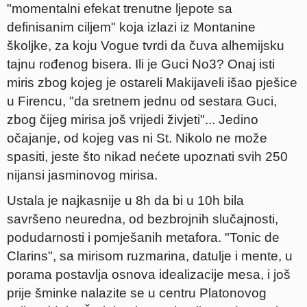
"momentalni efekat trenutne ljepote sa
definisanim ciljem" koja izlazi iz Montanine
školjke, za koju Vogue tvrdi da čuva alhemijsku
tajnu rođenog bisera. Ili je Guci No3? Onaj isti
miris zbog kojeg je ostareli Makijaveli išao pješice
u Firencu, "da sretnem jednu od sestara Guci,
zbog čijeg mirisa još vrijedi živjeti"... Jedino
očajanje, od kojeg vas ni St. Nikolo ne može
spasiti, jeste što nikad nećete upoznati svih 250
nijansi jasminovog mirisa.
Ustala je najkasnije u 8h da bi u 10h bila
savršeno neuredna, od bezbrojnih slučajnosti,
podudarnosti i pomješanih metafora. "Tonic de
Clarins", sa mirisom ruzmarina, datulje i mente, u
porama postavlja osnova idealizacije mesa, i još
prije šminke nalazite se u centru Platonovog