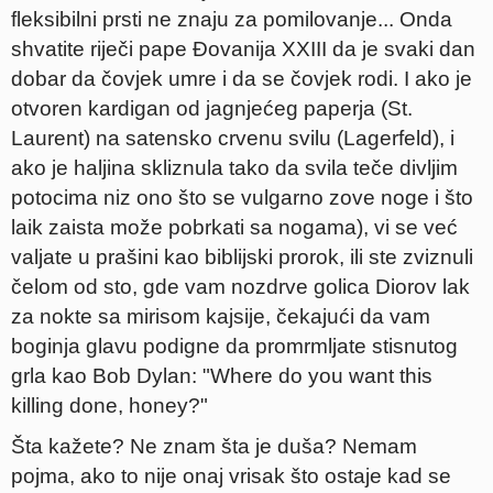
fleksibilni prsti ne znaju za pomilovanje... Onda
shvatite riječi pape Đovanija XXIII da je svaki dan
dobar da čovjek umre i da se čovjek rodi. I ako je
otvoren kardigan od jagnjećeg paperja (St.
Laurent) na satensko crvenu svilu (Lagerfeld), i
ako je haljina skliznula tako da svila teče divljim
potocima niz ono što se vulgarno zove noge i što
laik zaista može pobrkati sa nogama), vi se već
valjate u prašini kao biblijski prorok, ili ste zviznuli
čelom od sto, gde vam nozdrve golica Diorov lak
za nokte sa mirisom kajsije, čekajući da vam
boginja glavu podigne da promrmljate stisnutog
grla kao Bob Dylan: "Where do you want this
killing done, honey?"
Šta kažete? Ne znam šta je duša? Nemam
pojma, ako to nije onaj vrisak što ostaje kad se