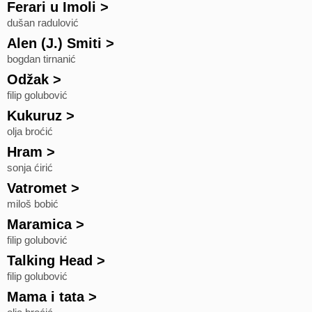
Ferari u Imoli
>
dušan radulović
Alen (J.) Smiti
>
bogdan tirnanić
Odžak
>
filip golubović
Kukuruz
>
olja broćić
Hram
>
sonja ćirić
Vatromet
>
miloš bobić
Maramica
>
filip golubović
Talking Head
>
filip golubović
Mama i tata
>