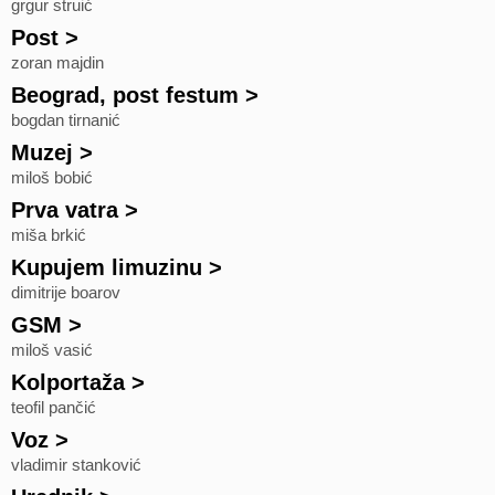
grgur struić
Post
>
zoran majdin
Beograd, post festum
>
bogdan tirnanić
Muzej
>
miloš bobić
Prva vatra
>
miša brkić
Kupujem limuzinu
>
dimitrije boarov
GSM
>
miloš vasić
Kolportaža
>
teofil pančić
Voz
>
vladimir stanković