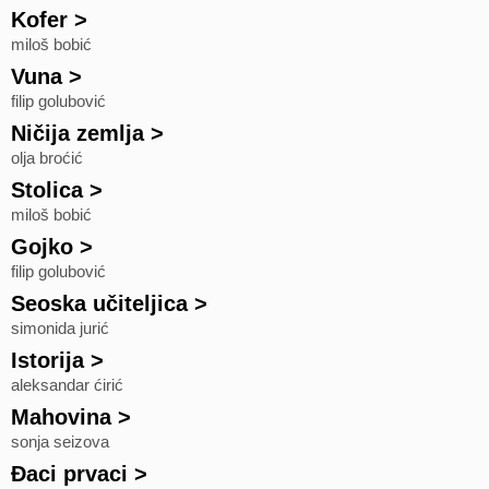
Kofer
>
miloš bobić
Vuna
>
filip golubović
Ničija zemlja
>
olja broćić
Stolica
>
miloš bobić
Gojko
>
filip golubović
Seoska učiteljica
>
simonida jurić
Istorija
>
aleksandar ćirić
Mahovina
>
sonja seizova
Đaci prvaci
>