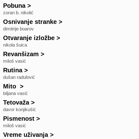
Pobuna
>
zoran b. nikolić
Osnivanje stranke
>
dimitrije boarov
Otvaranje izložbe
>
nikola šuica
Revanšizam
>
miloš vasić
Rutina
>
dušan radulović
Mito
>
biljana vasić
Tetovaža
>
davor konjikušić
Pismenost
>
miloš vasić
Vreme uživanja
>