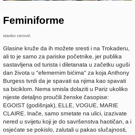
Feminiforme
stanko cerović
Glasine kruže da ih možete sresti i na Trokaderu,
ali to je samo za pariske početnike, jer publika
sastavljena od turista i diletanata u začetku uguši
dan života u "efemernim bićima" za koja Anthony
Burgess tvrdi da je spavati sa njima kao spavati
sa biciklom. Nema smisla dolaziti u Pariz ukoliko
nijeste detaljno proučili ženske časopise:
EGOIST (godišnjak), ELLE, VOGUE, MARIE
CLAIRE. Inače, samo smetate na ulici, izazivate
nered u svijetu koji je do savršenstva haotičan, a i
osjećate se pokislo, zalutali u pakao slučajnosti,