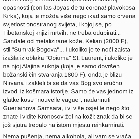
opasnosti (con las Joyas de tu corona! plavokosa
Kirka), koja je možda više nego ikad samo crvena
svjetlost onostranog svijeta, i kojoj se, po
Tibetanskoj knjizi mrtvih, ne treba odupirati...
Sandale od metalizirane kože, Kelian (2000 F),
stil "Sumrak Bogova"... I ukoliko je te noći zaista
izašla iz oblaka "Opiuma" St. Laurent, i ukoliko je
na njoj Alajina suknja (koja je samo dovršen
božanski čin stvaranja 1800 F), onda je blizu
Nirvana i zakleli bi se da vas Bog svojeručno
izvodi iz košmara istorije. Samo će vas jednom iz
glatke kose "nouvelle vague", nadahnuti
Guerlainova Samsara, i vi više osjetite nego što
znate i vidite Kronosov žel na koži: znak da bi se
još sjutra trebalo na istom mjestu reinkarnirati.
Nema pušenja, nema alkohola, ali vam se vraća