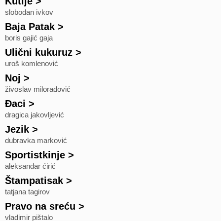
Kutije
>
slobodan ivkov
Baja Patak
>
boris gajić gaja
Ulični kukuruz
>
uroš komlenović
Noj
>
živoslav miloradović
Đaci
>
dragica jakovljević
Jezik
>
dubravka marković
Sportistkinje
>
aleksandar ćirić
Štampatisak
>
tatjana tagirov
Pravo na sreću
>
vladimir pištalo