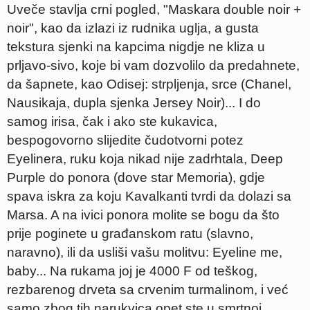
Uveče stavlja crni pogled, "Maskara double noir +
noir", kao da izlazi iz rudnika uglja, a gusta
tekstura sjenki na kapcima nigdje ne kliza u
prljavo-sivo, koje bi vam dozvolilo da predahnete,
da šapnete, kao Odisej: strpljenja, srce (Chanel,
Nausikaja, dupla sjenka Jersey Noir)... I do
samog irisa, čak i ako ste kukavica,
bespogovorno slijedite čudotvorni potez
Eyelinera, ruku koja nikad nije zadrhtala, Deep
Purple do ponora (dove star Memoria), gdje
spava iskra za koju Kavalkanti tvrdi da dolazi sa
Marsa. A na ivici ponora molite se bogu da što
prije poginete u građanskom ratu (slavno,
naravno), ili da usliši vašu molitvu: Eyeline me,
baby... Na rukama joj je 4000 F od teškog,
rezbarenog drveta sa crvenim turmalinom, i već
samo zbog tih narukvica opet ste u smrtnoj