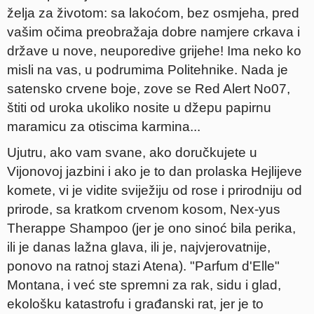
želja za životom: sa lakoćom, bez osmjeha, pred
vašim očima preobražaja dobre namjere crkava i
države u nove, neuporedive grijehe! Ima neko ko
misli na vas, u podrumima Politehnike. Nada je
satensko crvene boje, zove se Red Alert No07,
štiti od uroka ukoliko nosite u džepu papirnu
maramicu za otiscima karmina...
Ujutru, ako vam svane, ako doručkujete u
Vijonovoj jazbini i ako je to dan prolaska Hejlijeve
komete, vi je vidite sviježiju od rose i prirodniju od
prirode, sa kratkom crvenom kosom, Nex-yus
Therappe Shampoo (jer je ono sinoć bila perika,
ili je danas lažna glava, ili je, najvjerovatnije,
ponovo na ratnoj stazi Atena). "Parfum d'Elle"
Montana, i već ste spremni za rak, sidu i glad,
ekološku katastrofu i građanski rat, jer je to