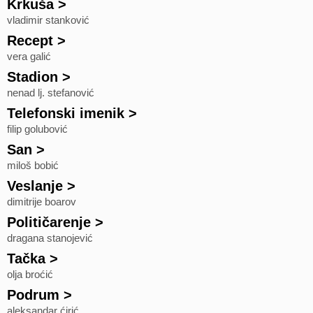
Krkuša
>
vladimir stanković
Recept
>
vera galić
Stadion
>
nenad lj. stefanović
Telefonski imenik
>
filip golubović
San
>
miloš bobić
Veslanje
>
dimitrije boarov
Političarenje
>
dragana stanojević
Tačka
>
olja broćić
Podrum
>
aleksandar ćirić