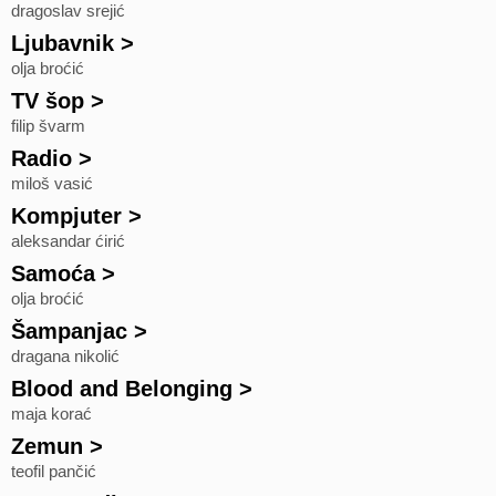
dragoslav srejić
Ljubavnik
>
olja broćić
TV šop
>
filip švarm
Radio
>
miloš vasić
Kompjuter
>
aleksandar ćirić
Samoća
>
olja broćić
Šampanjac
>
dragana nikolić
Blood and Belonging
>
maja korać
Zemun
>
teofil pančić