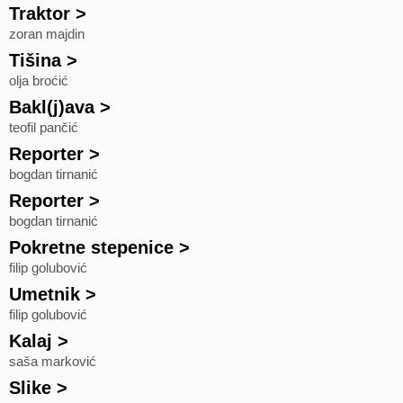
Traktor
>
zoran majdin
Tišina
>
olja broćić
Bakl(j)ava
>
teofil pančić
Reporter
>
bogdan tirnanić
Reporter
>
bogdan tirnanić
Pokretne stepenice
>
filip golubović
Umetnik
>
filip golubović
Kalaj
>
saša marković
Slike
>