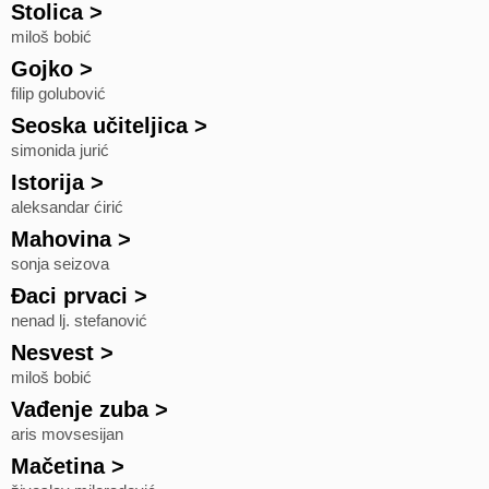
Stolica
>
miloš bobić
Gojko
>
filip golubović
Seoska učiteljica
>
simonida jurić
Istorija
>
aleksandar ćirić
Mahovina
>
sonja seizova
Đaci prvaci
>
nenad lj. stefanović
Nesvest
>
miloš bobić
Vađenje zuba
>
aris movsesijan
Mačetina
>