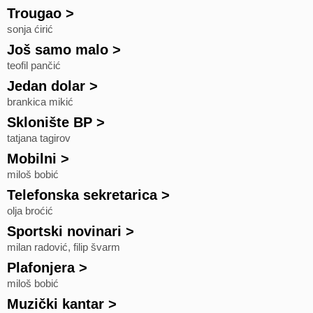
Trougao
>
sonja ćirić
Još samo malo
>
teofil pančić
Jedan dolar
>
brankica mikić
Sklonište BP
>
tatjana tagirov
Mobilni
>
miloš bobić
Telefonska sekretarica
>
olja broćić
Sportski novinari
>
milan radović, filip švarm
Plafonjera
>
miloš bobić
Muzički kantar
>