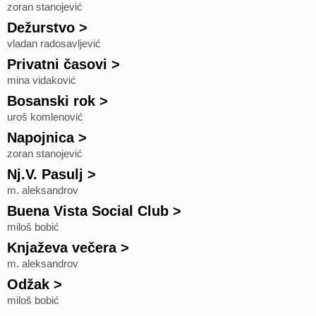
zoran stanojević
Dežurstvo
>
vladan radosavljević
Privatni časovi
>
mina vidaković
Bosanski rok
>
uroš komlenović
Napojnica
>
zoran stanojević
Nj.V. Pasulj
>
m. aleksandrov
Buena Vista Social Club
>
miloš bobić
Knjaževa večera
>
m. aleksandrov
Odžak
>
miloš bobić