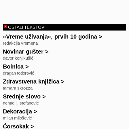
OSTALI TEKSTOVI
»Vreme uživanja«, prvih 10 godina
>
redakcija vremena
Novinar gušter
>
davor konjikušić
Bolnica
>
dragan todorović
Zdravstvena knjižica
>
tamara skrozza
Srednje slovo
>
nenad lj. stefanović
Dekoracija
>
milan milošević
Ćorsokak
>