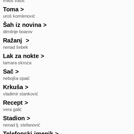
miloš vasić
Toma
>
uroš komlenović
Šah iz novina
>
dimitrije boarov
Ražanj
>
nenad šebek
Lak za nokte
>
tamara skroza
Sač
>
nebojša spaić
Krkuša
>
vladimir stanković
Recept
>
vera galić
Stadion
>
nenad lj. stefanović
Telefonski imenik
>