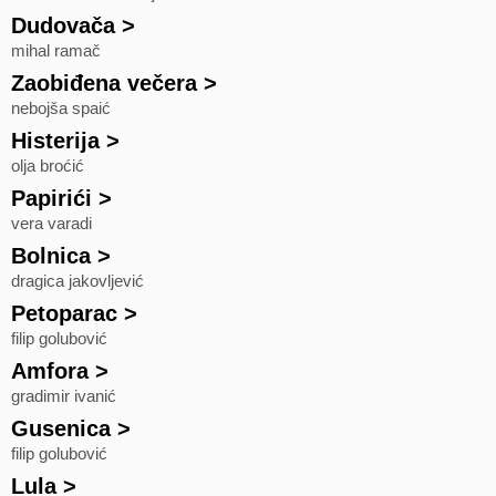
Dudovača
>
mihal ramač
Zaobiđena večera
>
nebojša spaić
Histerija
>
olja broćić
Papirići
>
vera varadi
Bolnica
>
dragica jakovljević
Petoparac
>
filip golubović
Amfora
>
gradimir ivanić
Gusenica
>
filip golubović
Lula
>