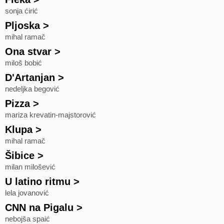
sonja ćirić
Pljoska
>
mihal ramač
Ona stvar
>
miloš bobić
D'Artanjan
>
nedeljka begović
Pizza
>
mariza krevatin-majstorović
Klupa
>
mihal ramač
Šibice
>
milan milošević
U latino ritmu
>
lela jovanović
CNN na Pigalu
>
nebojša spaić