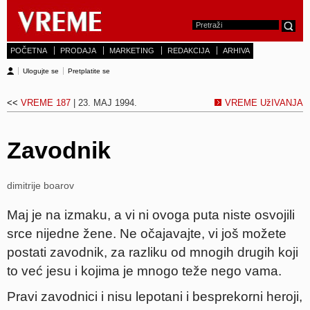
POČETNA
PRODAJA
MARKETING
REDAKCIJA
ARHIVA
Ulogujte se
Pretplatite se
<<
VREME 187
| 23. MAJ 1994.
VREME UžIVANJA
Zavodnik
dimitrije boarov
Maj je na izmaku, a vi ni ovoga puta niste osvojili
srce nijedne žene. Ne očajavajte, vi još možete
postati zavodnik, za razliku od mnogih drugih koji
to već jesu i kojima je mnogo teže nego vama.
Pravi zavodnici i nisu lepotani i besprekorni heroji,