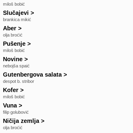
miloš bobić
Slučajevi
>
brankica mikić
Aber
>
olja broćić
Pušenje
>
miloš bobić
Novine
>
nebojša spaić
Gutenbergova salata
>
despot b. stribor
Kofer
>
miloš bobić
Vuna
>
filip golubović
Ničija zemlja
>
olja broćić