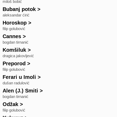
miloš bobić
Bubanj potok
>
aleksandar ćirić
Horoskop
>
filip golubović
Cannes
>
bogdan tirnanić
Komšiluk
>
dragica jakovljević
Preporod
>
filip golubović
Ferari u Imoli
>
dušan radulović
Alen (J.) Smiti
>
bogdan tirnanić
Odžak
>
filip golubović