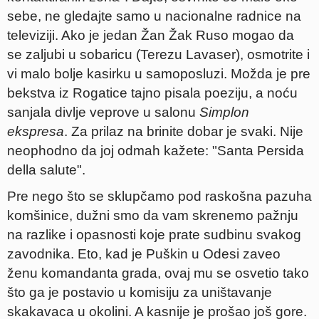
sebe, ne gledajte samo u nacionalne radnice na
televiziji. Ako je jedan Žan Žak Ruso mogao da
se zaljubi u sobaricu (Terezu Lavaser), osmotrite i
vi malo bolje kasirku u samoposluzi. Možda je pre
bekstva iz Rogatice tajno pisala poeziju, a noću
sanjala divlje veprove u salonu
Simplon
ekspresa
. Za prilaz na brinite dobar je svaki. Nije
neophodno da joj odmah kažete: "Santa Persida
della salute".
Pre nego što se sklupčamo pod raskošna pazuha
komšinice, dužni smo da vam skrenemo pažnju
na razlike i opasnosti koje prate sudbinu svakog
zavodnika. Eto, kad je Puškin u Odesi zaveo
ženu komandanta grada, ovaj mu se osvetio tako
što ga je postavio u komisiju za uništavanje
skakavaca u okolini. A kasnije je prošao još gore.