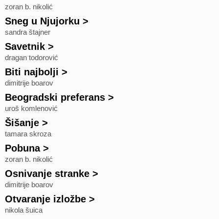
zoran b. nikolić
Sneg u Njujorku
>
sandra štajner
Savetnik
>
dragan todorović
Biti najbolji
>
dimitrije boarov
Beogradski preferans
>
uroš komlenović
Šišanje
>
tamara skroza
Pobuna
>
zoran b. nikolić
Osnivanje stranke
>
dimitrije boarov
Otvaranje izložbe
>
nikola šuica