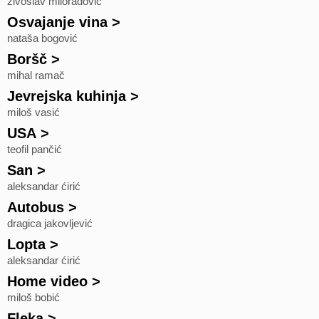
živoslav miloradović
Osvajanje vina
>
nataša bogović
Boršč
>
mihal ramač
Jevrejska kuhinja
>
miloš vasić
USA
>
teofil pančić
San
>
aleksandar ćirić
Autobus
>
dragica jakovljević
Lopta
>
aleksandar ćirić
Home video
>
miloš bobić
Fleka
>