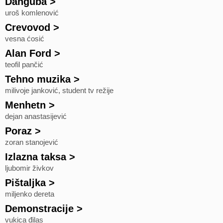
Danguba
>
uroš komlenović
Crevovod
>
vesna ćosić
Alan Ford
>
teofil pančić
Tehno muzika
>
milivoje janković, student tv režije
Menhetn
>
dejan anastasijević
Poraz
>
zoran stanojević
Izlazna taksa
>
ljubomir živkov
Pištaljka
>
miljenko dereta
Demonstracije
>
vukica đilas