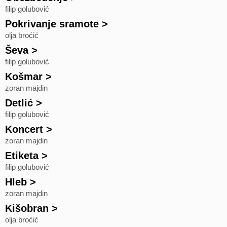
filip golubović
Pokrivanje sramote
>
olja broćić
Ševa
>
filip golubović
Košmar
>
zoran majdin
Detlić
>
filip golubović
Koncert
>
zoran majdin
Etiketa
>
filip golubović
Hleb
>
zoran majdin
Kišobran
>
olja broćić