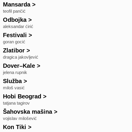
Mansarda
>
teofil pančić
Odbojka
>
aleksandar ćirić
Festivali
>
goran gocić
Zlatibor
>
dragica jakovljević
Dover–Kale
>
jelena rupnik
Služba
>
miloš vasić
Hobi Beograd
>
tatjana tagirov
Šahovska mašina
>
vojislav milošević
Kon Tiki
>