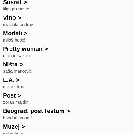
Susret
>
filip golubović
Vino
>
m. aleksandrov
Modeli
>
miloš bobić
Pretty woman
>
dragan sakan
Ništa
>
saša marković
L.A.
>
grgur struić
Post
>
zoran majdin
Beograd, post festum
>
bogdan tirnanić
Muzej
>
miloš bobić