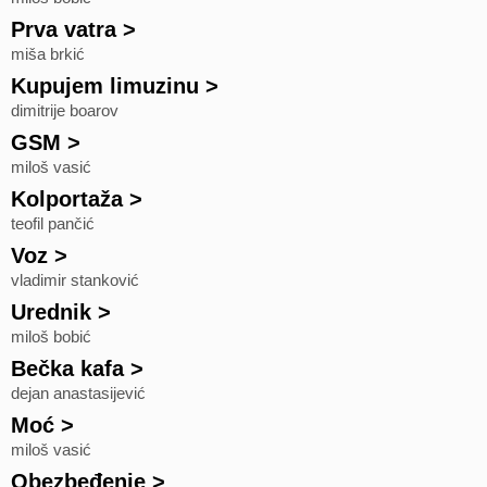
Prva vatra
>
miša brkić
Kupujem limuzinu
>
dimitrije boarov
GSM
>
miloš vasić
Kolportaža
>
teofil pančić
Voz
>
vladimir stanković
Urednik
>
miloš bobić
Bečka kafa
>
dejan anastasijević
Moć
>
miloš vasić
Obezbeđenje
>