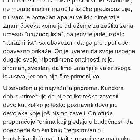
biti u isto vreme. Da biste postali veliki zavodnik,
ne morate imati ni naročite fizičke predispozicije,
niti vam je potreban aparat velikih dimenzija.
Znam čoveka kome je udruženje za zaštitu žena
umesto "oružnog lista", na jedvite jade, izdalo
"kuražni list", sa obavezom da ga pre upotrebe
obavezno prikaže. On je uveren da svoje uspehe
duguje svojoj hiperdimenzionalnosti. Nije,
siromah, svestan, da time umanjuje valer svoga
iskustva, jer ono nije šire primenljivo.
U zavođenju je najvažnija priprema. Kundera
dobro primećuje da nije toliko teško zavesti
devojku, koliko je teško poznavati dovoljno
devojaka koje još nismo zaveli. On otuda
preporučuje "onima koji gledaju u budućnost" da
obezbede što širi krug "registrovanih i
kontaktiranih žena". Dajte, osvrnite se malo oko