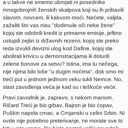
a u takve ne smemo ubrojati ni posednike
mnogobrojnih ženskih skalpova koji su ih pribavili
slavom, novcem, ili kakvom moći. Nećete, valjda,
zažaliti što vas nisu "dodirnule oči neke žene"
kojoj ste odobrili kredit iz primarne emisije, jeftino
ustupili zejtin iz državnih rezervi, kojoj ste preko
reda izvukli devizni ulog kod Dafine, kojoj ste
abolirali krivicu u demonstracijama ili doturili
zelene bonove za setvu? Istina, ima tu nečega,
nije njima bilo loše "u dugim noćima", dok smo mi
treći put u jednom jedinom veku tukli Nemce. No,
slast zavođenja veća je kad su i teškoće veće.
Pravi zavodnik je, zapravo, s nekom manom.
Ričard Treći je bio grbav, Bajron je bio ćopav,
Puškin napola crnac, a Crnjanski u celini Srbin. Ni
ovde nije potrebno preterivanje, ne morate sve to