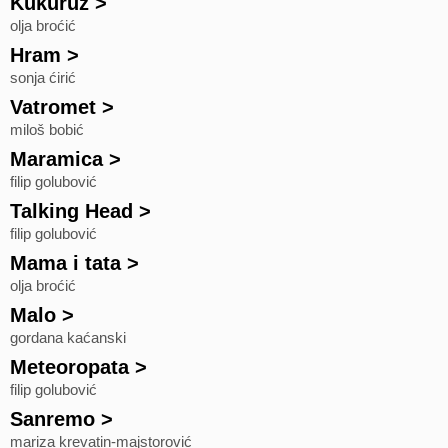
Kukuruz
>
olja broćić
Hram
>
sonja ćirić
Vatromet
>
miloš bobić
Maramica
>
filip golubović
Talking Head
>
filip golubović
Mama i tata
>
olja broćić
Malo
>
gordana kaćanski
Meteoropata
>
filip golubović
Sanremo
>
mariza krevatin-majstorović