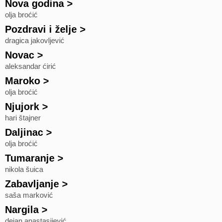
Nova godina
>
olja broćić
Pozdravi i želje
>
dragica jakovljević
Novac
>
aleksandar ćirić
Maroko
>
olja broćić
Njujork
>
hari štajner
Daljinac
>
olja broćić
Tumaranje
>
nikola šuica
Zabavljanje
>
saša marković
Nargila
>
dejan anastasijević