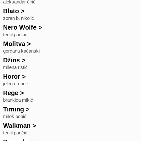
aleksandar ćirić
Blato
>
zoran b. nikolić
Nero Wolfe
>
teofil pančić
Molitva
>
gordana kaćanski
Džins
>
milena ristić
Horor
>
jelena rupnik
Rege
>
brankica mikić
Timing
>
miloš bobić
Walkman
>
teofil pančić