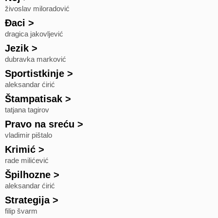
živoslav miloradović
Đaci
>
dragica jakovljević
Jezik
>
dubravka marković
Sportistkinje
>
aleksandar ćirić
Štampatisak
>
tatjana tagirov
Pravo na sreću
>
vladimir pištalo
Krimić
>
rade milićević
Špilhozne
>
aleksandar ćirić
Strategija
>
filip švarm