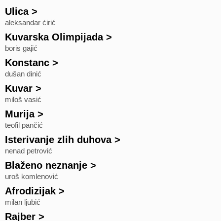
Ulica
>
aleksandar ćirić
Kuvarska Olimpijada
>
boris gajić
Konstanc
>
dušan dinić
Kuvar
>
miloš vasić
Murija
>
teofil pančić
Isterivanje zlih duhova
>
nenad petrović
Blaženo neznanje
>
uroš komlenović
Afrodizijak
>
milan ljubić
Rajber
>