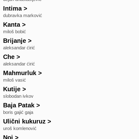
Intima
>
dubravka marković
Kanta
>
miloš bobić
Brijanje
>
aleksandar ćirić
Che
>
aleksandar ćirić
Mahmurluk
>
miloš vasić
Kutije
>
slobodan ivkov
Baja Patak
>
boris gajić gaja
Ulični kukuruz
>
uroš komlenović
Noj
>