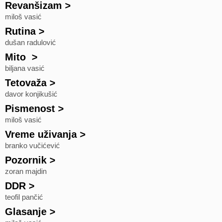
Revanšizam
>
miloš vasić
Rutina
>
dušan radulović
Mito
>
biljana vasić
Tetovaža
>
davor konjikušić
Pismenost
>
miloš vasić
Vreme uživanja
>
branko vučićević
Pozornik
>
zoran majdin
DDR
>
teofil pančić
Glasanje
>