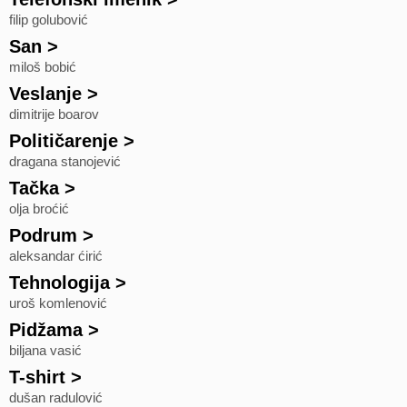
filip golubović
San
>
miloš bobić
Veslanje
>
dimitrije boarov
Političarenje
>
dragana stanojević
Tačka
>
olja broćić
Podrum
>
aleksandar ćirić
Tehnologija
>
uroš komlenović
Pidžama
>
biljana vasić
T-shirt
>
dušan radulović