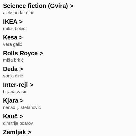
Science fiction (Gvira)
>
aleksandar ćirić
IKEA
>
miloš bobić
Kesa
>
vera galić
Rolls Royce
>
miša brkić
Deda
>
sonja ćirić
Inter-rejl
>
biljana vasić
Kjara
>
nenad lj. stefanović
Kauč
>
dimitrije boarov
Zemljak
>