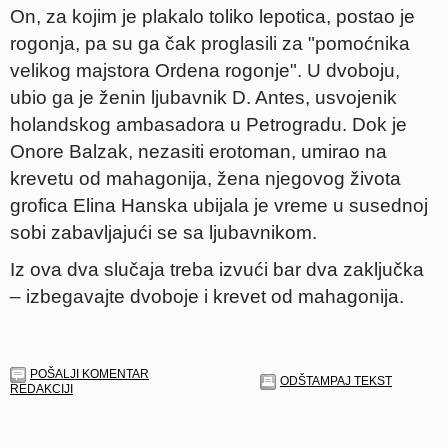
On, za kojim je plakalo toliko lepotica, postao je
rogonja, pa su ga čak proglasili za "pomoćnika
velikog majstora Ordena rogonje". U dvoboju,
ubio ga je ženin ljubavnik D. Antes, usvojenik
holandskog ambasadora u Petrogradu. Dok je
Onore Balzak, nezasiti erotoman, umirao na
krevetu od mahagonija, žena njegovog života
grofica Elina Hanska ubijala je vreme u susednoj
sobi zabavljajući se sa ljubavnikom.
Iz ova dva slučaja treba izvući bar dva zaključka
– izbegavajte dvoboje i krevet od mahagonija.
POŠALJI KOMENTAR
ODŠTAMPAJ TEKST
REDAKCIJI